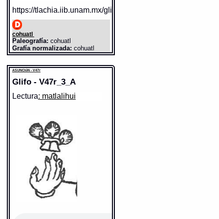
https://tlachia.iib.unam.mx/glifo/V47r_2_A
cohuatl
Paleografía:
cohuatl
Grafía normalizada:
cohuatl
Sentido: conejo
Tipo:
r.n.
Traducción uno:
culebra
Valor fonético: tochtli
Traducción dos:
culebra
ASUNCIóN - V47r
https://tlachia.iib.unam.mx/elemento/02.02.08
Diccionario:
Arenas
Glifo - V47r_3_A
Contexto:
CULEBRA
Cohuatl
= Culebra (Nombres de
Lectura
: matlalihui
tochtli
animales venenosos, y
Paleografía:
tochtli
savandijas: 2, 151)
Grafía normalizada:
tochtli
Tipo:
r.n.
Traducción uno:
Gazapo ô Conejo
Cohuatl
= Culebra (Nombres de
Traducción dos:
gazapo o conejo
animales venenosos, y
Diccionario:
Bnf_362
Fuente:
17?? Bnf_362
savandijas: 1, 55)
Notas:
Esp: ô--
Fuente:
1611 Arenas
Gran Diccionario Náhuatl [en línea].
Universidad Nacional Autónoma de
México [Ciudad Universitaria, México
Gran Diccionario Náhuatl [en
D.F.]: 2012 [29-08-2020]. Disponible en
línea]. Universidad Nacional
la Web
http://www.gdn.unam.mx/contexto/16314
Autónoma de México [Ciudad
Universitaria, México D.F.]:
2012 [29-08-2020]. Disponible
en la Web
http://www.gdn.unam.mx/contexto/10463