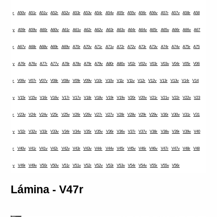
r
A50v
A51r
A51v
A52r
A52v
A53r
A53v
A54r
A54v
A55r
A55v
A56r
A56v
A57r
A57v
A58r
A58
v
A59r
A59v
A60r
A60v
A61r
A61v
A62r
A62v
A63r
A63v
A64r
A64v
A65r
A65v
A66r
A66v
A67
r
A67v
A68r
A68v
A69r
A69v
A70r
A70v
A71r
A71v
A72r
A72v
A73r
A73v
A74r
A74v
A75r
A75
v
A76r
A76v
A77r
A77v
A78r
A78v
A79r
A79v
A80r
A80v
V02r
V02v
V03r
V03v
V04r
V05r
V06
r
V06v
V07r
V07v
V08r
V08v
V09r
V09v
V10r
V10v
V11r
V11v
V12r
V12v
V13r
V13v
V14r
V14
v
V15r
V15v
V16r
V16v
V17r
V17v
V18r
V18v
V19r
V19v
V20r
V20v
V21r
V21v
V22r
V22v
V23
r
V23v
V24r
V24v
V25r
V25v
V26r
V26v
V27r
V27v
V28r
V28v
V29r
V29v
V30r
V30v
V31r
V31
v
V32r
V32v
V33r
V33v
V34r
V34v
V35r
V35v
V36r
V36v
V37r
V37v
V38r
V38v
V39r
V39v
V40
r
V40v
V41r
V41v
V42r
V42v
V43r
V43v
V44r
V44v
V45r
V45v
V46r
V46v
V47r
V47v
V48r
V48
v
V49r
V49v
V50r
V50v
V51r
V51v
V52r
V52v
V53r
V53v
V54r
V54v
V55r
V55v
V56r
Lámina - V47r