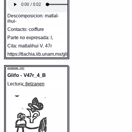
ASUNCIóN - V47r
Elemento:
atl
Descomposicion: matlal-
ihui-
Contacto: coiffure
Parte no expresada: l,
Cita: matlalihui V. 47r
https://tlachia.iib.unam.mx/glifo/V47r_3_A
ASUNCIóN - V47r
Elemento:
ihuitl
ASUNCIóN - V47r
Glifo - V47r_4_B
Lectura
: tletzanen
Sentido: agua
Valor fonético: hua
https://tlachia.iib.unam.mx/elemento/04.05.01
atl
Paleografía:
atl