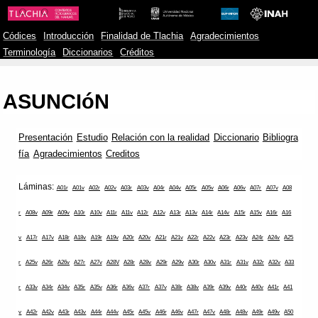
Códices
Introducción
Finalidad de Tlachia
Agradecimientos
Terminología
Diccionarios
Créditos
ASUNCIóN
Presentación
Estudio
Relación con la realidad
Diccionario
Bibliogra
fía
Agradecimientos
Creditos
Láminas:
A01r
A01v
A02r
A02v
A03r
A03v
A04r
A04v
A05r
A05v
A06r
A06v
A07r
A07v
A08
r
A08v
A09r
A09v
A10r
A10v
A11r
A11v
A12r
A12v
A13r
A13v
A14r
A14v
A15r
A15v
A16r
A16
v
A17r
A17v
A18r
A18v
A19r
A19v
A20r
A20v
A21r
A21v
A22r
A22v
A23r
A23v
A24r
A24v
A25
r
A25v
A26r
A26v
A27r
A27v
A28V
A28r
A28v
A29r
A29v
A30r
A30v
A31r
A31v
A32r
A32v
A33
r
A33v
A34r
A34v
A35r
A35v
A36r
A36v
A37r
A37v
A38r
A38v
A39r
A39v
A40r
A40v
A41r
A41
v
A42r
A42v
A43r
A43v
A44r
A44v
A45r
A45v
A46r
A46v
A47r
A47v
A48r
A48v
A49r
A49v
A50