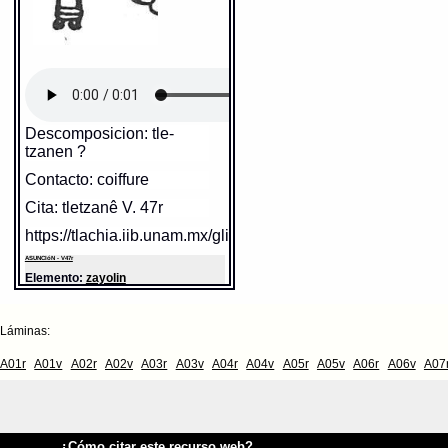
Grafía normalizada:
atl
Sentido: plumón
Tipo:
r.n.
Traducción uno:
agua
Traducción dos:
agua
Valor fonético: ihui
Diccionario:
Arenas
Contexto:
AGUA
https://tlachia.iib.unam.mx/elemento/02.01.16
polihui in atl
= [[¿]ha avido mucha] falta
de agua[?] (Preguntas que se suele[n]
hazer del estado, y temporales de
algun lugar: 1, 9)
ihuitl
Paleografía:
ìhuitl
Xicqui [xiccui] ican inon ahpilolli in atl
=
Descomposicion: tle-
Grafía normalizada:
ihuitl
traed este cãtaro de agua (Las
Tipo:
r.n.
tzanen ?
palabras mas ordinarias que se suelen
Traducción uno:
pluma
dezir a los Indios jornaleros que
Traducción dos:
pluma
trabajan en minas, y labores del
Contacto: coiffure
Diccionario:
Carochi
campo: 1, 13)
Contexto:
PLUMA
ìhuititlan
= entre las plumas (1.6.3)
xicmacà atl
= dalde de bever (A uno
Cita: tletzanê V. 47r
que rehuye, ò ha miedo de llegarse a
nìhuiuh
= la pluma que yo posseo
un caballo, o mula: 2, 120)
(4.4.1)
https://tlachia.iib.unam.mx/glifo/V47r_4_B
huel qualli atl
= es buena agua (Lo que
ìhuiyo in tötötl
= la pluma del paxaro,
se suele dezir alabando alguna cosa:
ASUNCIóN - V47r
por que la tiene en si (4.4.1)
1, 80)
Elemento:
zayolin
ìhuiötl
= [cosa de plumas] (3.8.1)
xiquinmaca atl
= daldes agua (Palabras
que comunmente suele dezir el amo al
Fuente:
1645 Carochi
moço, quando le dexa en guardia de la
Notas:
ì--
casa: 1, 18)
Láminas:
Gran Diccionario Náhuatl [en línea].
Fuente:
1611 Arenas
Universidad Nacional Autónoma de
A01r
A01v
A02r
A02v
A03r
A03v
A04r
A04v
A05r
A05v
A06r
A06v
A07
México [Ciudad Universitaria, México
Gran Diccionario Náhuatl [en línea].
D.F.]: 2012 [29-08-2020]. Disponible en
Universidad Nacional Autónoma de
la Web
México [Ciudad Universitaria, México
http://www.gdn.unam.mx/contexto/19237
D.F.]: 2012 [29-08-2020]. Disponible en
la Web
ASUNCIóN - V47r
http://www.gdn.unam.mx/contexto/10204
Elemento:
tlantli
ASUNCIóN - V47r
¿Cómo citar este recurso web?