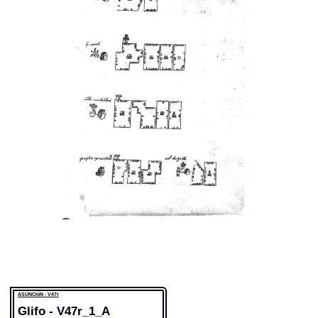
ASUNCIóN - V47r
Glifo - V47r_1_A