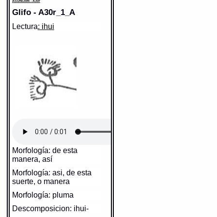
ASUNCIóN - A30r
Glifo - A30r_1_A
Lectura
: ihui
Morfología: de esta
manera, así
Morfología: asi, de esta
suerte, o manera
Morfología: pluma
Descomposicion: ihui-