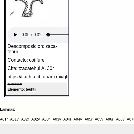
https://tlachia.iib.unam.mx/elemento/08.01.12
HUEL ~, EN GRAN MANERA
huel ihui in netlalölo in tótöcoa
= corren, y caminan apriessa
cuicuiltic
en gran manera (5.5.7)
Paleografía:
cuîcuilti'
Grafía normalizada:
cuicuiltic
Tipo:
adj.
Traducción uno:
moteado, pinto
Traducción dos:
moteado, pinto
MA ~, SEA ASI
Diccionario:
Mecayapan
maihui
= sea assi (5.5.7)
Contexto:
Nej nicnequi iga manicpîhui
sinti yej cuîcuilti' iga nopõsol. Yo quiero
cultivar maíz pinto para mi pozole.
Descomposicion: zaca-
Fuente:
2002 Mecayapan
MANERA
Notas:
lti' -- î--
tehui-
çan ye nö yuhqui, .vel. ihui
=
Gran Diccionario Náhuatl [en línea].
de la mesma manera (5.3.2)
Contacto: coiffure
Universidad Nacional Autónoma de
México [Ciudad Universitaria, México
Fuente:
1645 Carochi
D.F.]: 2012 [29-08-2020]. Disponible en
Cita: tzacatehui A. 30r
la Web
http://www.gdn.unam.mx/contexto/25173
Gran Diccionario Náhuatl [en
https://tlachia.iib.unam.mx/glifo/A30r_4_A
ASUNCIóN - A30r
línea]. Universidad Nacional
ASUNCIóN - A30r
Elemento:
mitl
Autónoma de México [Ciudad
Universitaria, México D.F.]:
Elemento:
teuhtli
2012 [29-08-2020]. Disponible
en la Web
http://www.gdn.unam.mx/contexto/17219
Láminas:
ASUNCIóN - A30r
Elemento:
ihuitl
A01r
A01v
A02r
A02v
A03r
A03v
A04r
A04v
A05r
A05v
A06r
A06v
A07