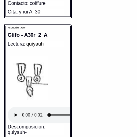
Contacto: coiffure
Cita: yhui A. 30r
https://tlachia.iib.unam.mx/glifo/A30r_1_A
ASUNCIóN - A30r
Glifo - A30r_2_A
ihui
Paleografía:
ihui
Lectura
: quiyauh
Grafía normalizada:
ihui
Traducción uno:
çan ye nö ~,
de la misma manera / huel ~,
muy recio / ~ in, de esta
manera / mäço (nel) ~, aunque
sea así / ~ on, de esa manera /
huel ~, en gran manera / mä ~,
sea así
Traducción dos:
çan ye nö ~,
de la misma manera / huel ~,
muy recio / ~ in, de esta
manera / mäço (nel) ~, aunque
sea así / ~ on, de esa manera /
huel ~, en gran manera / mä ~,
sea así
Diccionario:
Carochi
Contexto:
CAN YE NO ~, DE
LA MISMA MANERA
Descomposicion:
Inchälcà mämäcuïlilhuitica in
tiamiqui, auh in Tölläntzincà
quiyauh-
cëcempohualilhuitica; auh in