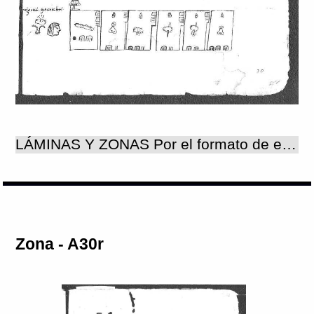
LÁMINAS Y ZONAS Por el formato de este documento, compuesto como un libro cuyas páginas miden cerca de 31 por 22 centímetros, cada página se considera una lámina y una zona. Por ello, para este documento no existe ninguna diferencia entre estas dos unidades gráficas. El conjunto de los dos documentos que constituyen el Vergara presenta un total de 268 láminas. Número de láminas:268 Número de zonas:268
Zona - A30r