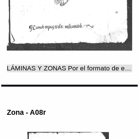
LÁMINAS Y ZONAS Por el formato de este documento, compuesto como un libro cuyas páginas miden cerca de 31 por 22 centímetros, cada página se considera una lámina y una zona. Por ello, para este documento no existe ninguna diferencia entre estas dos unidades gráficas. El conjunto de los dos documentos que constituyen el Vergara presenta un total de 268 láminas. Número de láminas:268 Número de zonas:268
Zona - A08r