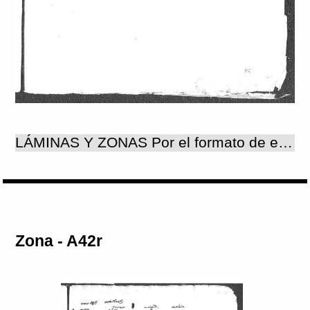
LÁMINAS Y ZONAS Por el formato de este documento, compuesto como un libro cuyas páginas miden cerca de 31 por 22 centímetros, cada página se considera una lámina y una zona. Por ello, para este documento no existe ninguna diferencia entre estas dos unidades gráficas. El conjunto de los dos documentos que constituyen el Vergara presenta un total de 268 láminas. Número de láminas:268 Número de zonas:268
Zona - A42r