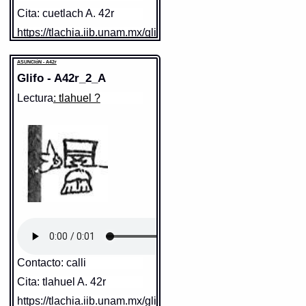
Cita: cuetlach A. 42r
https://tlachia.iib.unam.mx/glifo/A42r_1_A
ASUNCIóN - A42r
cuetlach
Paleografía:
kuetax
Glifo - A42r_2_A
Grafía normalizada:
cuetlach
Traducción uno:
Piel, cuero
Lectura
: tlahuel ?
Traducción dos:
piel, cuero
Diccionario:
Tzinacapan
Contexto:
Kuetax. Piel.
Posesivo : nokuetax Var.:
[Kweta?], [kwita?]
Fuente:
1984 Tzinacapan
Notas:
ku-- ta-- cuetlax--
Gran Diccionario Náhuatl [en
línea]. Universidad Nacional
Autónoma de México [Ciudad
Universitaria, México D.F.]:
2012 [29-08-2020]. Disponible
en la Web
http://www.gdn.unam.mx/contexto/182623
Contacto: calli
ASUNCIóN - A42r
Elemento:
cuetlachtli
Cita: tlahuel A. 42r
https://tlachia.iib.unam.mx/glifo/A42r_2_A