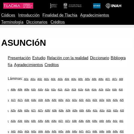
Códices
Introducción
Finalidad de Tlachia
Agradecimientos
Terminología
Diccionarios
Créditos
ASUNCIóN
Presentación
Estudio
Relación con la realidad
Diccionario
Bibliogra
fía
Agradecimientos
Creditos
Láminas:
A01r
A01v
A02r
A02v
A03r
A03v
A04r
A04v
A05r
A05v
A06r
A06v
A07r
A07v
A08
r
A08v
A09r
A09v
A10r
A10v
A11r
A11v
A12r
A12v
A13r
A13v
A14r
A14v
A15r
A15v
A16r
A16
v
A17r
A17v
A18r
A18v
A19r
A19v
A20r
A20v
A21r
A21v
A22r
A22v
A23r
A23v
A24r
A24v
A25
r
A25v
A26r
A26v
A27r
A27v
A28V
A28r
A28v
A29r
A29v
A30r
A30v
A31r
A31v
A32r
A32v
A33
r
A33v
A34r
A34v
A35r
A35v
A36r
A36v
A37r
A37v
A38r
A38v
A39r
A39v
A40r
A40v
A41r
A41
v
A42r
A42v
A43r
A43v
A44r
A44v
A45r
A45v
A46r
A46v
A47r
A47v
A48r
A48v
A49r
A49v
A50