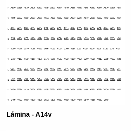
r
A50v
A51r
A51v
A52r
A52v
A53r
A53v
A54r
A54v
A55r
A55v
A56r
A56v
A57r
A57v
A58r
A58
v
A59r
A59v
A60r
A60v
A61r
A61v
A62r
A62v
A63r
A63v
A64r
A64v
A65r
A65v
A66r
A66v
A67
r
A67v
A68r
A68v
A69r
A69v
A70r
A70v
A71r
A71v
A72r
A72v
A73r
A73v
A74r
A74v
A75r
A75
v
A76r
A76v
A77r
A77v
A78r
A78v
A79r
A79v
A80r
A80v
V02r
V02v
V03r
V03v
V04r
V05r
V06
r
V06v
V07r
V07v
V08r
V08v
V09r
V09v
V10r
V10v
V11r
V11v
V12r
V12v
V13r
V13v
V14r
V14
v
V15r
V15v
V16r
V16v
V17r
V17v
V18r
V18v
V19r
V19v
V20r
V20v
V21r
V21v
V22r
V22v
V23
r
V23v
V24r
V24v
V25r
V25v
V26r
V26v
V27r
V27v
V28r
V28v
V29r
V29v
V30r
V30v
V31r
V31
v
V32r
V32v
V33r
V33v
V34r
V34v
V35r
V35v
V36r
V36v
V37r
V37v
V38r
V38v
V39r
V39v
V40
r
V40v
V41r
V41v
V42r
V42v
V43r
V43v
V44r
V44v
V45r
V45v
V46r
V46v
V47r
V47v
V48r
V48
v
V49r
V49v
V50r
V50v
V51r
V51v
V52r
V52v
V53r
V53v
V54r
V54v
V55r
V55v
V56r
Lámina - A14v