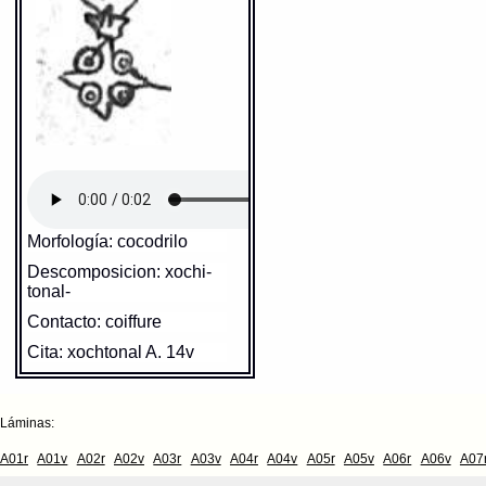
Gran Diccionario Náhuatl [en línea].
Grafía normalizada:
tlacatl
Universidad Nacional Autónoma de
Tipo:
r.n.
VENADO
México [Ciudad Universitaria, México
Traducción uno:
persona
D.F.]: 2012 [29-08-2020]. Disponible en
maçatl
= el venado (Palabras
Traducción dos:
persona
la Web
Diccionario:
Arenas
que comunmente se suelen
http://www.gdn.unam.mx/contexto/13596
Contexto:
PERSONA
dezir nombrando diversas
tlacatl
= persona (Palabras que
ASUNCIóN - A14v
cosas: 2, 133)
comunmente se suelen dezir
nombrando diversas cosas: 2, 133)
Elemento:
tlantli
Fuente:
1611 Arenas
Fuente:
1611 Arenas
Notas:
ça--
Gran Diccionario Náhuatl [en línea].
Universidad Nacional Autónoma de
Gran Diccionario Náhuatl [en
México [Ciudad Universitaria, México
D.F.]: 2012 [29-08-2020]. Disponible en
línea]. Universidad Nacional
la Web
Autónoma de México [Ciudad
http://www.gdn.unam.mx/contexto/11615
Universitaria, México D.F.]:
ASUNCIóN - A14v
2012 [29-08-2020]. Disponible
Morfología: cocodrilo
Elemento:
ixayotl
en la Web
http://www.gdn.unam.mx/contexto/10050
Descomposicion: xochi-
tonal-
ASUNCIóN - A14v
Elemento:
mazatl
Contacto: coiffure
Sentido: diente
Cita: xochtonal A. 14v
Valor fonético: tla
https://tlachia.iib.unam.mx/elemento/01.02.19
https://tlachia.iib.unam.mx/glifo/A14v_4_A
Láminas:
tlantli
xochitonal
Paleografía:
tlantli
Paleografía:
XOCHITONAL
Grafía normalizada:
tlantli
A01r
A01v
A02r
A02v
A03r
A03v
A04r
A04v
A05r
A05v
A06r
A06v
A07
Tipo:
r.n.
Grafía normalizada:
Traducción uno:
dientes
xochitonal