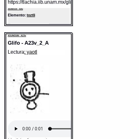
https://tlachia.iib.unam.mx/glifo/A23v_1_A
ASUNCIóN - A23v
Elemento:
toztli
ASUNCIóN - A23v
Glifo - A23v_2_A
Lectura
: yaotl
Sentido: perico
Valor fonético: toz
https://tlachia.iib.unam.mx/elemento/02.01.03