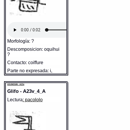
noyaohuan
= es testimonio
perroquet jaune.
falso que me levantan mis
Il s'agit des enfants auxquels on vient
enemigos (Palabras comunes,
de percer les oreilles. Sah2,164.
Mentionné dans le répertoire poétique
para disculparse de alguna
des fleurs et des oiseaux. Marie
acusacion: 1, 47)
Sautron-Chompré. Le chant lyrique
p.139.
Cf. "tocihhuitl", nom des plumes de cet
Fuente:
1611 Arenas
oiseau.
Notas:
[-- ]--
Fuente:
2004 Wimmer
Gran Diccionario Náhuatl [en línea].
Gran Diccionario Náhuatl [en
Morfología: ?
Universidad Nacional Autónoma de
línea]. Universidad Nacional
México [Ciudad Universitaria, México
D.F.]: 2012 [29-08-2020]. Disponible en
Autónoma de México [Ciudad
Descomposicion: oquihui
la Web
Universitaria, México D.F.]:
?
http://www.gdn.unam.mx/contexto/74823
2012 [29-08-2020]. Disponible
ASUNCIóN - A23v
en la Web
Contacto: coiffure
Elemento:
tototl
http://www.gdn.unam.mx/contexto/11973
Parte no expresada: i,
ASUNCIóN - A23v
Elemento:
chimalli
Cita: oquihui A. 23v
ASUNCIóN - A23v
https://tlachia.iib.unam.mx/glifo/A23v_3_A
Glifo - A23v_4_A
ASUNCIóN - A23v
Elemento:
huictli
Lectura
: pacololo