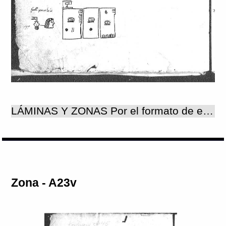
LÁMINAS Y ZONAS Por el formato de este documento, compuesto como un libro cuyas páginas miden cerca de 31 por 22 centímetros, cada página se considera una lámina y una zona. Por ello, para este documento no existe ninguna diferencia entre estas dos unidades gráficas. El conjunto de los dos documentos que constituyen el Vergara presenta un total de 268 láminas. Número de láminas:268 Número de zonas:268
Zona - A23v