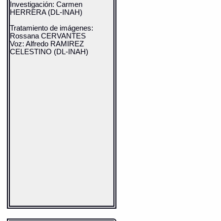
cuadrillas pasan al Oriente de
Investigación: Carmen
los montes, y juntos llegan unos
HERRERA (DL-INAH)
por el Norte y otros por el sur a
un lugar donde se ven
Tratamiento de imágenes:
suntuosos templos, y que
Rossana CERVANTES
probablemente será el gran
Voz: Alfredo RAMIREZ
santuario de Cholula.
CELESTINO (DL-INAH)
Nuevamente salen de allí,
siguen caminando hacia el
Oriente, y vuelven al mismo
punto de partida y a los
templos, pero después de haber
dejado cuadrillas en Tepeaca y
en Cuauhtinchan, pueblos que
van señalados en la parte
céntrica del mapa con sus
jeroglíficos propios".(Del Paso y
Troncoso:1892: 255, 257)
Después de la descripción de
Francisco del Paso y Troncoso
se hicieron algunos trabajos que
retomaron su punto de vista.
Fue en la década de los
sesentas que Bente Bittman
Simons realizó un análisis
interesante tratando de mostrar
que el mapa formaba parte del