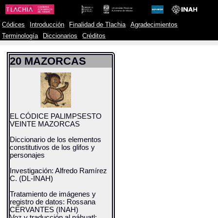
Códices
Introducción
Finalidad de Tlachia
Agradecimientos
Terminología
Diccionarios
Créditos
20 MAZORCAS
EL CÓDICE PALIMPSESTO
VEINTE MAZORCAS
Diccionario de los elementos
constitutivos de los glifos y
personajes
Investigación: Alfredo Ramírez
C. (DL-INAH)
Tratamiento de imágenes y
registro de datos: Rossana
CERVANTES (INAH)
Voz y traducción al náhuatl: