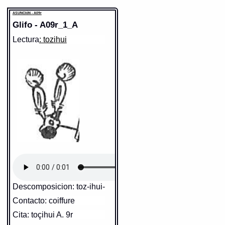
ASUNCIóN - A09r
Glifo - A09r_1_A
Lectura
: tozihui
Descomposicion: toz-ihui-
Contacto: coiffure
Cita: toçihui A. 9r