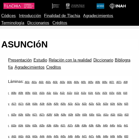
Códices
Introducción
Finalidad de Tlachia
Agradecimientos
Terminología
Diccionarios
Créditos
ASUNCIóN
Presentación
Estudio
Relación con la realidad
Diccionario
Bibliogra
fía
Agradecimientos
Creditos
Láminas:
A01r
A01v
A02r
A02v
A03r
A03v
A04r
A04v
A05r
A05v
A06r
A06v
A07r
A07v
A08
r
A08v
A09r
A09v
A10r
A10v
A11r
A11v
A12r
A12v
A13r
A13v
A14r
A14v
A15r
A15v
A16r
A16
v
A17r
A17v
A18r
A18v
A19r
A19v
A20r
A20v
A21r
A21v
A22r
A22v
A23r
A23v
A24r
A24v
A25
r
A25v
A26r
A26v
A27r
A27v
A28V
A28r
A28v
A29r
A29v
A30r
A30v
A31r
A31v
A32r
A32v
A33
r
A33v
A34r
A34v
A35r
A35v
A36r
A36v
A37r
A37v
A38r
A38v
A39r
A39v
A40r
A40v
A41r
A41
v
A42r
A42v
A43r
A43v
A44r
A44v
A45r
A45v
A46r
A46v
A47r
A47v
A48r
A48v
A49r
A49v
A50