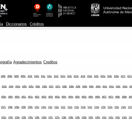
ía
Diccionarios
Créditos
iografía
Agradecimientos
Creditos
A08r
A08v
A09r
A09v
A10r
A10v
A11r
A11v
A12r
A12v
A13r
A13v
A14r
A14v
A15r
A15v
A16r
A16v
A17r
A17
r
A33v
A34r
A34v
A35r
A35v
A36r
A36v
A37r
A37v
A38r
A38v
A39r
A39v
A40r
A40v
A41r
A41v
A42r
A42v
A4
A59v
A60r
A60v
A61r
A61v
A62r
A62v
A63r
A63v
A64r
A64v
A65r
A65v
A66r
A66v
A67r
A67v
A68r
A68v
A6
V07v
V08r
V08v
V09r
V09v
V10r
V10v
V11r
V11v
V12r
V12v
V13r
V13v
V14r
V14v
V15r
V15v
V16r
V16v
V17
V33v
V34r
V34v
V35r
V35v
V36r
V36v
V37r
V37v
V38r
V38v
V39r
V39v
V40r
V40v
V41r
V41v
V42r
V42v
V4