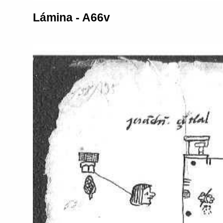
Lámina - A66v