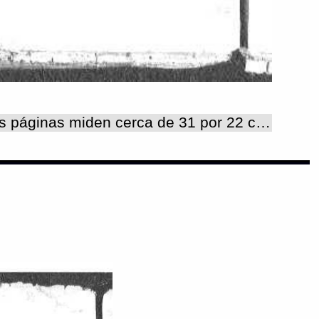
LÁMINAS Y ZONAS Por el formato de este documento, compuesto como un libro cuyas páginas miden cerca de 31 por 22 centímetros, cada página se considera una lámina y una zona. Por ello, para este documento no existe ninguna diferencia entre estas dos unidades gráficas. El conjunto de los dos documentos que constituyen el Vergara presenta un total de 268 láminas. Número de láminas:268 Número de zonas:268