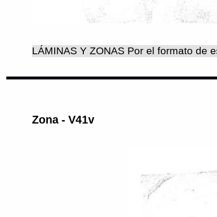
Zona - V41v