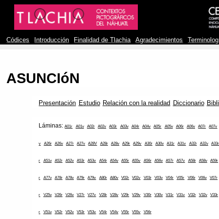
Códices
Introducción
Finalidad de Tlachia
Agradecimientos
Terminolog
ASUNCIóN
Presentación
Estudio
Relación con la realidad
Diccionario
Bibl
Láminas:
A01r
A01v
A02r
A02v
A03r
A03v
A04r
A04v
A05r
A05v
A06r
A06v
A07r
A07v
v
A26r
A26v
A27r
A27v
A28V
A28r
A28v
A29r
A29v
A30r
A30v
A31r
A31v
A32r
A32v
A33
r
A51v
A52r
A52v
A53r
A53v
A54r
A54v
A55r
A55v
A56r
A56v
A57r
A57v
A58r
A58v
A59r
r
A77v
A78r
A78v
A79r
A79v
A80r
A80v
V02r
V02v
V03r
V03v
V04r
V05r
V06r
V06v
V07r
r
V25v
V26r
V26v
V27r
V27v
V28r
V28v
V29r
V29v
V30r
V30v
V31r
V31v
V32r
V32v
V33r
r
V51v
V52r
V52v
V53r
V53v
V54r
V54v
V55r
V55v
V56r