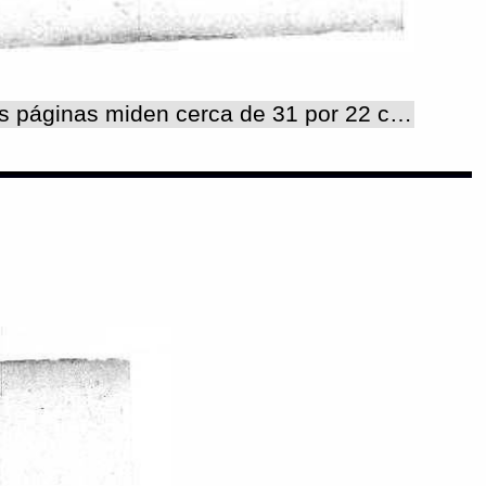
LÁMINAS Y ZONAS Por el formato de este documento, compuesto como un libro cuyas páginas miden cerca de 31 por 22 centímetros, cada página se considera una lámina y una zona. Por ello, para este documento no existe ninguna diferencia entre estas dos unidades gráficas. El conjunto de los dos documentos que constituyen el Vergara presenta un total de 268 láminas. Número de láminas:268 Número de zonas:268