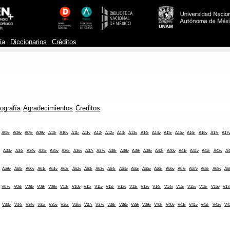
ía
Diccionarios
Créditos
iografía
Agradecimientos
Creditos
A08r
A08v
A09r
A09v
A10r
A10v
A11r
A11v
A12r
A12v
A13r
A13v
A14r
A14v
A15r
A15v
A16r
A16v
A17r
A17
r
A33v
A34r
A34v
A35r
A35v
A36r
A36v
A37r
A37v
A38r
A38v
A39r
A39v
A40r
A40v
A41r
A41v
A42r
A42v
A4
A59v
A60r
A60v
A61r
A61v
A62r
A62v
A63r
A63v
A64r
A64v
A65r
A65v
A66r
A66v
A67r
A67v
A68r
A68v
A6
V07v
V08r
V08v
V09r
V09v
V10r
V10v
V11r
V11v
V12r
V12v
V13r
V13v
V14r
V14v
V15r
V15v
V16r
V16v
V17
V33v
V34r
V34v
V35r
V35v
V36r
V36v
V37r
V37v
V38r
V38v
V39r
V39v
V40r
V40v
V41r
V41v
V42r
V42v
V4