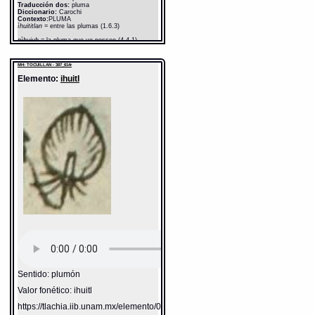
Traducción dos:
pluma
Diccionario:
Carochi
Contexto:
PLUMA
ìhuititlan
= entre las plumas (1.6.3)
nìhuiuh
= la pluma que yo posseo (4.4.1)
ìhuiyo in tötötl
= la pluma del paxaro, por que la
tiene en si (4.4.1)
MH: TOCUILLAN - 387_614r
ìhuiötl
= [cosa de plumas] (3.8.1)
Elemento:
ihuitl
Fuente:
1645 Carochi
Notas:
ì--
Gran Diccionario Náhuatl [en línea].
Universidad Nacional Autónoma de México
[Ciudad Universitaria, México D.F.]: 2012 [29-
08-2020]. Disponible en la Web
http://www.gdn.unam.mx/contexto/19237
Sentido: plumón
Valor fonético: ihuitl
https://tlachia.iib.unam.mx/elemento/02.01.16