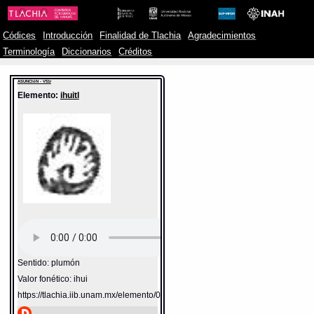
Códices
Introducción
Finalidad de Tlachia
Agradecimientos
Terminología
Diccionarios
Créditos
ASUNCIóN - V51r
Elemento:
ihuitl
Sentido: plumón
Valor fonético: ihui
https://tlachia.iib.unam.mx/elemento/02.01.16