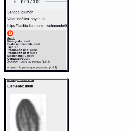
Sentido: plumón
Valor fonético: poyahual
https://tlachia.iib.unam.mx/elemento/02.01.16
ihuitl
Paleografía:
ìhuitl
Grafía normalizada:
ihuitl
Tipo:
r.n.
Traducción uno:
pluma
Traducción dos:
pluma
Diccionario:
Carochi
Contexto:
PLUMA
ìhuititlan
= entre las plumas (1.6.3)
nìhuiuh
= la pluma que yo posseo (4.4.1)
ìhuiyo in tötötl
= la pluma del paxaro, por que la
tiene en si (4.4.1)
MH: TIANQUIZTENCO - 387_545r
ìhuiötl
= [cosa de plumas] (3.8.1)
Elemento:
ihuitl
Fuente:
1645 Carochi
Notas:
ì--
Gran Diccionario Náhuatl [en línea].
Universidad Nacional Autónoma de México
[Ciudad Universitaria, México D.F.]: 2012 [29-
08-2020]. Disponible en la Web
http://www.gdn.unam.mx/contexto/19237