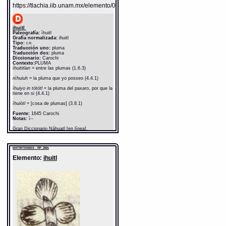
https://tlachia.iib.unam.mx/elemento/02.01.16
ihuitl
Paleografía:
ìhuitl
Grafía normalizada:
ihuitl
Tipo:
r.n.
Traducción uno:
pluma
Traducción dos:
pluma
Diccionario:
Carochi
Contexto:
PLUMA
ìhuititlan
= entre las plumas (1.6.3)
nìhuiuh
= la pluma que yo posseo (4.4.1)
ìhuiyo in tötötl
= la pluma del paxaro, por que la
tiene en si (4.4.1)
ìhuiötl
= [cosa de plumas] (3.8.1)
Fuente:
1645 Carochi
Notas:
ì--
Gran Diccionario Náhuatl [en línea].
Universidad Nacional Autónoma de México
[Ciudad Universitaria, México D.F.]: 2012 [29-
08-2020]. Disponible en la Web
http://www.gdn.unam.mx/contexto/19237
MATRITENSES - RP_266v
Elemento:
ihuitl