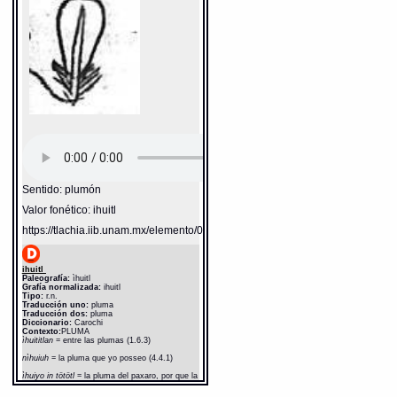
Notas:
ì--
Gran Diccionario Náhuatl [en línea].
Universidad Nacional Autónoma de México
[Ciudad Universitaria, México D.F.]: 2012 [29-
08-2020]. Disponible en la Web
http://www.gdn.unam.mx/contexto/19237
Sentido: plumón
Valor fonético: ihuitl
https://tlachia.iib.unam.mx/elemento/02.01.16
ihuitl
Paleografía:
ìhuitl
Grafía normalizada:
ihuitl
Tipo:
r.n.
Traducción uno:
pluma
Traducción dos:
pluma
Diccionario:
Carochi
Contexto:
PLUMA
ìhuititlan
= entre las plumas (1.6.3)
nìhuiuh
= la pluma que yo posseo (4.4.1)
ìhuiyo in tötötl
= la pluma del paxaro, por que la
tiene en si (4.4.1)