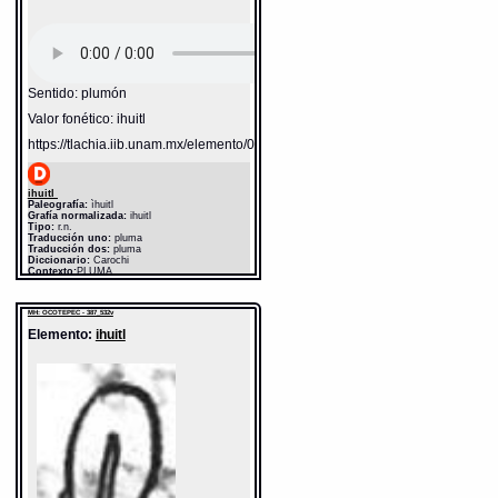
Sentido: plumón
Valor fonético: ihuitl
https://tlachia.iib.unam.mx/elemento/02.01.16
ihuitl
Paleografía:
ìhuitl
Grafía normalizada:
ihuitl
Tipo:
r.n.
Traducción uno:
pluma
Traducción dos:
pluma
Diccionario:
Carochi
Contexto:
PLUMA
ìhuititlan
= entre las plumas (1.6.3)
nìhuiuh
= la pluma que yo posseo (4.4.1)
MH: OCOTEPEC - 387_532v
ìhuiyo in tötötl
= la pluma del paxaro, por que la
Elemento:
ihuitl
tiene en si (4.4.1)
ìhuiötl
= [cosa de plumas] (3.8.1)
Fuente:
1645 Carochi
Notas:
ì--
Gran Diccionario Náhuatl [en línea].
Universidad Nacional Autónoma de México
[Ciudad Universitaria, México D.F.]: 2012 [29-
08-2020]. Disponible en la Web
http://www.gdn.unam.mx/contexto/19237