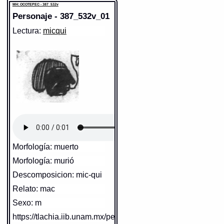
MH: OCOTEPEC - 387_532v
Personaje - 387_532v_01
Lectura:
micqui
Morfología: muerto
Morfología: murió
Descomposicion: mic-qui
Relato: mac
Sexo: m
https://tlachia.iib.unam.mx/personaje/387_532v_01