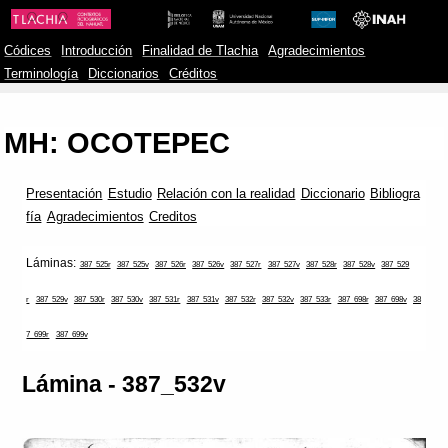
Códices
Introducción
Finalidad de Tlachia
Agradecimientos
Terminología
Diccionarios
Créditos
MH: OCOTEPEC
Presentación
Estudio
Relación con la realidad
Diccionario
Bibliogra
fía
Agradecimientos
Creditos
Láminas:
387_525r
387_525v
387_526r
387_526v
387_527r
387_527v
387_528r
387_528v
387_529
r
387_529v
387_530r
387_530v
387_531r
387_531v
387_532r
387_532v
387_533r
387_698r
387_698v
38
7_699r
387_699v
Lámina - 387_532v