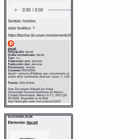
Sentido: hombre
Valor fonético: ?
https://tlachia.iib.unam.mx/elemento/01.01.01
tlacatl
Paleografía:
tlacatl
Grafía normalizada:
tlacatl
Tipo:
r.n.
Traducción uno:
persona
Traducción dos:
persona
Diccionario:
Arenas
Contexto:
PERSONA
tlacatl
= persona (Palabras que comunmente se
suelen dezir nombrando diversas cosas: 2, 133)
Fuente:
1611 Arenas
Gran Diccionario Náhuatl [en línea].
Universidad Nacional Autónoma de México
[Ciudad Universitaria, México D.F.]: 2012 [29-
08-2020]. Disponible en la Web
http://www.gdn.unam.mx/contexto/11615
MH: AZTAHUAYAN - 387_858r
Elemento:
tlacatl