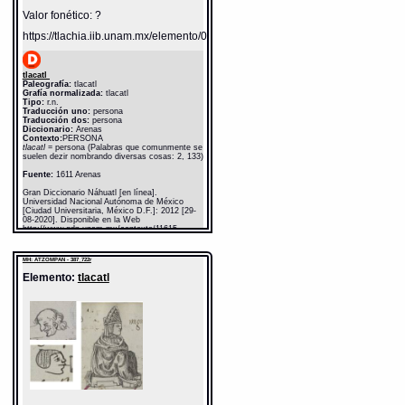
Valor fonético: ?
https://tlachia.iib.unam.mx/elemento/01.01.01
tlacatl
Paleografía:
tlacatl
Grafía normalizada:
tlacatl
Tipo:
r.n.
Traducción uno:
persona
Traducción dos:
persona
Diccionario:
Arenas
Contexto:
PERSONA
tlacatl
= persona (Palabras que comunmente se
suelen dezir nombrando diversas cosas: 2, 133)
Fuente:
1611 Arenas
Gran Diccionario Náhuatl [en línea].
Universidad Nacional Autónoma de México
[Ciudad Universitaria, México D.F.]: 2012 [29-
08-2020]. Disponible en la Web
http://www.gdn.unam.mx/contexto/11615
MH: ATZOMPAN - 387_722r
Elemento:
tlacatl