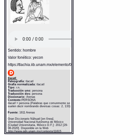
Sentido: hombre
Valor fonético: yecon
https://tlachia.iib.unam.mx/elemento/01.01.01
tlacatl
Paleografía:
tlacatl
Grafía normalizada:
tlacatl
Tipo:
r.n.
Traducción uno:
persona
Traducción dos:
persona
Diccionario:
Arenas
Contexto:
PERSONA
tlacatl
= persona (Palabras que comunmente se
suelen dezir nombrando diversas cosas: 2, 133)
Fuente:
1611 Arenas
Gran Diccionario Náhuatl [en línea].
Universidad Nacional Autónoma de México
[Ciudad Universitaria, México D.F.]: 2012 [29-
08-2020]. Disponible en la Web
http://www.gdn.unam.mx/contexto/11615