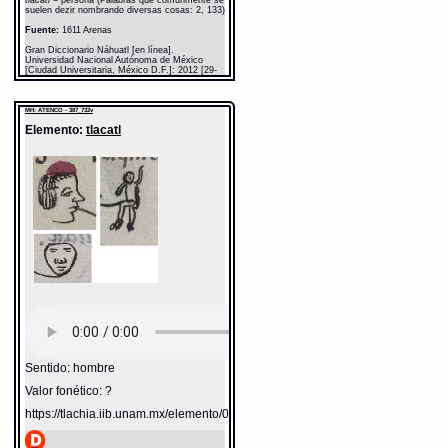
suelen dezir nombrando diversas cosas: 2, 133)
Fuente:
1611 Arenas
Gran Diccionario Náhuatl [en línea].
Universidad Nacional Autónoma de México
[Ciudad Universitaria, México D.F.]: 2012 [29-
08-2020]. Disponible en la Web
http://www.gdn.unam.mx/contexto/11615
MH: ATENCO - 387_732v
Elemento:
tlacatl
Sentido: hombre
Valor fonético: ?
https://tlachia.iib.unam.mx/elemento/01.01.01