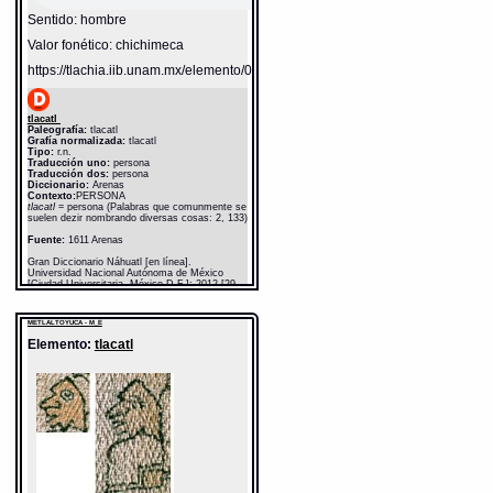
Sentido: hombre
Valor fonético: chichimeca
https://tlachia.iib.unam.mx/elemento/01.01.01
tlacatl
Paleografía:
tlacatl
Grafía normalizada:
tlacatl
Tipo:
r.n.
Traducción uno:
persona
Traducción dos:
persona
Diccionario:
Arenas
Contexto:
PERSONA
tlacatl
= persona (Palabras que comunmente se
suelen dezir nombrando diversas cosas: 2, 133)
Fuente:
1611 Arenas
Gran Diccionario Náhuatl [en línea].
Universidad Nacional Autónoma de México
[Ciudad Universitaria, México D.F.]: 2012 [29-
08-2020]. Disponible en la Web
http://www.gdn.unam.mx/contexto/11615
METLALTOYUCA - M_E
Elemento:
tlacatl