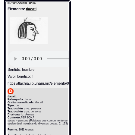
MH: TEOTLALTZINCO - 387_862r
Elemento:
tlacatl
Sentido: hombre
Valor fonético: !
https://tlachia.iib.unam.mx/elemento/01.01.01
tlacatl
Paleografía:
tlacatl
Grafía normalizada:
tlacatl
Tipo:
r.n.
Traducción uno:
persona
Traducción dos:
persona
Diccionario:
Arenas
Contexto:
PERSONA
tlacatl
= persona (Palabras que comunmente se
suelen dezir nombrando diversas cosas: 2, 133)
Fuente:
1611 Arenas