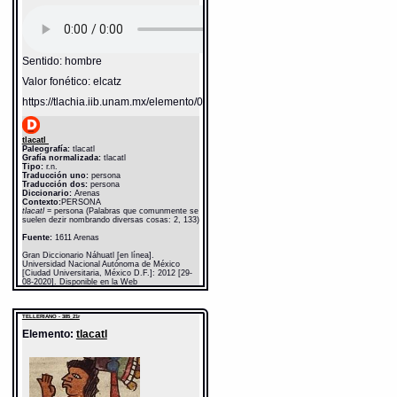
Sentido: hombre
Valor fonético: elcatz
https://tlachia.iib.unam.mx/elemento/01.01.01
tlacatl
Paleografía:
tlacatl
Grafía normalizada:
tlacatl
Tipo:
r.n.
Traducción uno:
persona
Traducción dos:
persona
Diccionario:
Arenas
Contexto:
PERSONA
tlacatl
= persona (Palabras que comunmente se
suelen dezir nombrando diversas cosas: 2, 133)
Fuente:
1611 Arenas
Gran Diccionario Náhuatl [en línea].
Universidad Nacional Autónoma de México
[Ciudad Universitaria, México D.F.]: 2012 [29-
08-2020]. Disponible en la Web
http://www.gdn.unam.mx/contexto/11615
TELLERIANO - 385_21r
Elemento:
tlacatl