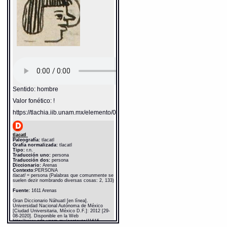
Sentido: hombre
Valor fonético: !
https://tlachia.iib.unam.mx/elemento/01.01.01
tlacatl
Paleografía:
tlacatl
Grafía normalizada:
tlacatl
Tipo:
r.n.
Traducción uno:
persona
Traducción dos:
persona
Diccionario:
Arenas
Contexto:
PERSONA
tlacatl
= persona (Palabras que comunmente se
suelen dezir nombrando diversas cosas: 2, 133)
Fuente:
1611 Arenas
Gran Diccionario Náhuatl [en línea].
Universidad Nacional Autónoma de México
[Ciudad Universitaria, México D.F.]: 2012 [29-
08-2020]. Disponible en la Web
http://www.gdn.unam.mx/contexto/11615