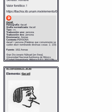
Valor fonético: !
https://tlachia.iib.unam.mx/elemento/01.01.01
tlacatl
Paleografía:
tlacatl
Grafía normalizada:
tlacatl
Tipo:
r.n.
Traducción uno:
persona
Traducción dos:
persona
Diccionario:
Arenas
Contexto:
PERSONA
tlacatl
= persona (Palabras que comunmente se
suelen dezir nombrando diversas cosas: 2, 133)
Fuente:
1611 Arenas
Gran Diccionario Náhuatl [en línea].
Universidad Nacional Autónoma de México
[Ciudad Universitaria, México D.F.]: 2012 [29-
08-2020]. Disponible en la Web
http://www.gdn.unam.mx/contexto/11615
MH: TIANQUIZMANALCO - 387_902r
Elemento:
tlacatl