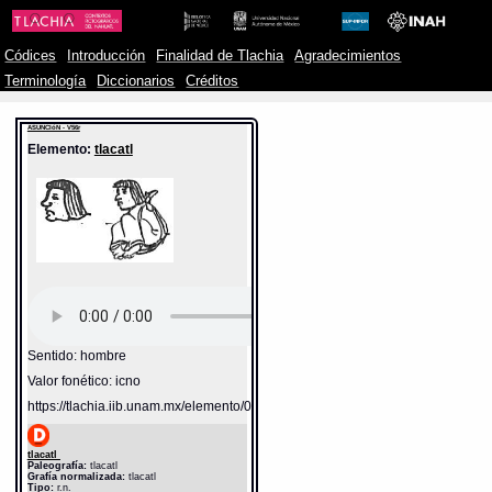
Códices
Introducción
Finalidad de Tlachia
Agradecimientos
Terminología
Diccionarios
Créditos
ASUNCIóN - V56r
Elemento:
tlacatl
Sentido: hombre
Valor fonético: icno
https://tlachia.iib.unam.mx/elemento/01.01.01
tlacatl
Paleografía:
tlacatl
Grafía normalizada:
tlacatl
Tipo:
r.n.