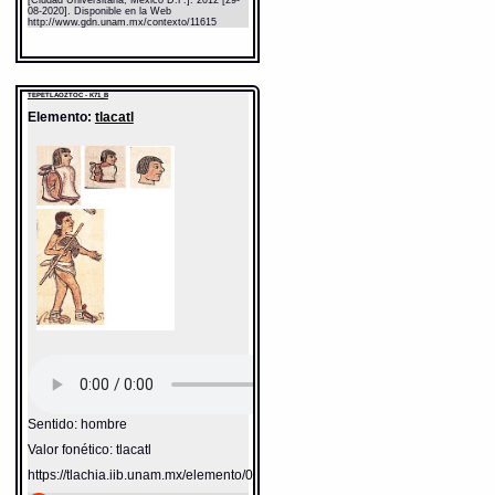
08-2020]. Disponible en la Web
http://www.gdn.unam.mx/contexto/11615
TEPETLAOZTOC - K71_B
Elemento:
tlacatl
Sentido: hombre
Valor fonético: tlacatl
https://tlachia.iib.unam.mx/elemento/01.01.01