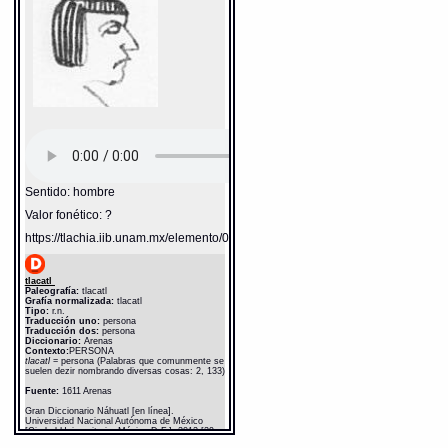
Sentido: hombre
Valor fonético: ?
https://tlachia.iib.unam.mx/elemento/01.01.01
tlacatl
Paleografía:
tlacatl
Grafía normalizada:
tlacatl
Tipo:
r.n.
Traducción uno:
persona
Traducción dos:
persona
Diccionario:
Arenas
Contexto:
PERSONA
tlacatl
= persona (Palabras que comunmente se
suelen dezir nombrando diversas cosas: 2, 133)
Fuente:
1611 Arenas
Gran Diccionario Náhuatl [en línea].
Universidad Nacional Autónoma de México
[Ciudad Universitaria, México D.F.]: 2012 [29-
08-2020]. Disponible en la Web