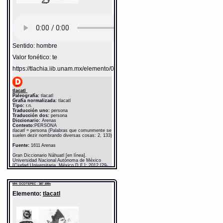
Sentido: hombre
Valor fonético: te
https://tlachia.iib.unam.mx/elemento/01.01.01
tlacatl
Paleografía:
tlacatl
Grafía normalizada:
tlacatl
Tipo:
r.n.
Traducción uno:
persona
Traducción dos:
persona
Diccionario:
Arenas
Contexto:
PERSONA
tlacatl
= persona (Palabras que comunmente se
suelen dezir nombrando diversas cosas: 2, 133)
Fuente:
1611 Arenas
Gran Diccionario Náhuatl [en línea].
Universidad Nacional Autónoma de México
[Ciudad Universitaria, México D.F.]: 2012 [29-
08-2020]. Disponible en la Web
http://www.gdn.unam.mx/contexto/11615
MH: OCOTEPEC - 387_699v
Elemento:
tlacatl