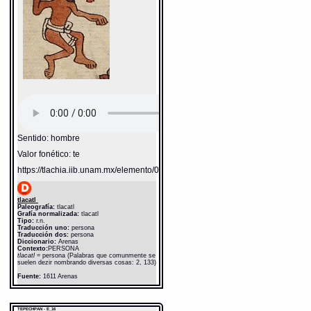
Sentido: hombre
Valor fonético: te
https://tlachia.iib.unam.mx/elemento/01.01.01
tlacatl
Paleografía:
tlacatl
Grafía normalizada:
tlacatl
Tipo:
r.n.
Traducción uno:
persona
Traducción dos:
persona
Diccionario:
Arenas
Contexto:
PERSONA
tlacatl
= persona (Palabras que comunmente se
suelen dezir nombrando diversas cosas: 2, 133)
Fuente:
1611 Arenas
Gran Diccionario Náhuatl [en línea].
Universidad Nacional Autónoma de México
[Ciudad Universitaria, México D.F.]: 2012 [29-
TEPECHPAN - E_16