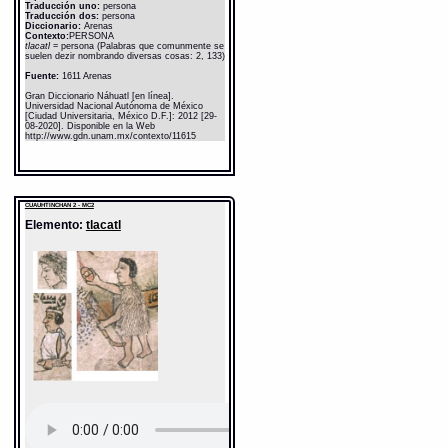
Traducción uno:
persona
Traducción dos:
persona
Diccionario:
Arenas
Contexto:
PERSONA
tlacatl
= persona (Palabras que comunmente se
suelen dezir nombrando diversas cosas: 2, 133)
Fuente:
1611 Arenas
Gran Diccionario Náhuatl [en línea].
Universidad Nacional Autónoma de México
[Ciudad Universitaria, México D.F.]: 2012 [29-
08-2020]. Disponible en la Web
http://www.gdn.unam.mx/contexto/11615
CUAUHTINCHAN 2 - MC2
Elemento:
tlacatl