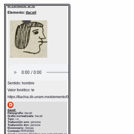
MH: ALMOYAHUACAN - 387_713v
Elemento:
tlacatl
Sentido: hombre
Valor fonético: te
https://tlachia.iib.unam.mx/elemento/01.01.01
tlacatl
Paleografía:
tlacatl
Grafía normalizada:
tlacatl
Tipo:
r.n.
Traducción uno:
persona
Traducción dos:
persona
Diccionario:
Arenas
Contexto:
PERSONA
tlacatl
= persona (Palabras que comunmente se