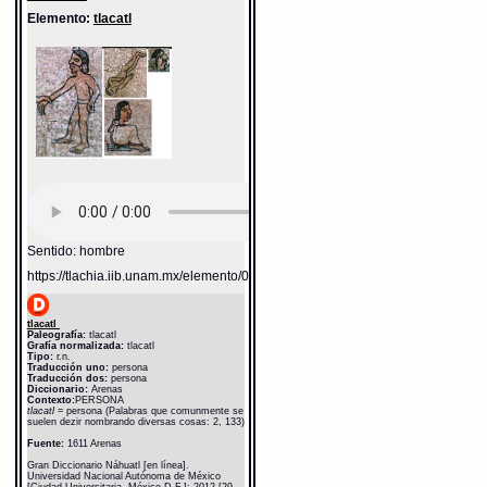
08-2020]. Disponible en la Web
http://www.gdn.unam.mx/contexto/11615
Elemento:
tlacatl
Sentido: hombre
https://tlachia.iib.unam.mx/elemento/01.01.01
tlacatl
Paleografía:
tlacatl
Grafía normalizada:
tlacatl
Tipo:
r.n.
Traducción uno:
persona
Traducción dos:
persona
Diccionario:
Arenas
Contexto:
PERSONA
tlacatl
= persona (Palabras que comunmente se
suelen dezir nombrando diversas cosas: 2, 133)
Fuente:
1611 Arenas
Gran Diccionario Náhuatl [en línea].
Universidad Nacional Autónoma de México
[Ciudad Universitaria, México D.F.]: 2012 [29-