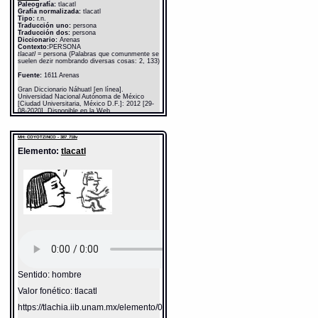
Paleografía:
tlacatl
Grafía normalizada:
tlacatl
Tipo:
r.n.
Traducción uno:
persona
Traducción dos:
persona
Diccionario:
Arenas
Contexto:
PERSONA
tlacatl
= persona (Palabras que comunmente se
suelen dezir nombrando diversas cosas: 2, 133)
Fuente:
1611 Arenas
Gran Diccionario Náhuatl [en línea].
Universidad Nacional Autónoma de México
[Ciudad Universitaria, México D.F.]: 2012 [29-
08-2020]. Disponible en la Web
http://www.gdn.unam.mx/contexto/11615
MH: COYOTZINCO - 387_718v
Elemento:
tlacatl
Sentido: hombre
Valor fonético: tlacatl
https://tlachia.iib.unam.mx/elemento/01.01.01