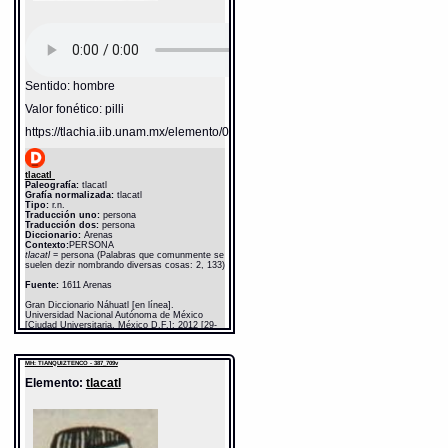
Sentido: hombre
Valor fonético: pilli
https://tlachia.iib.unam.mx/elemento/01.01.01
tlacatl
Paleografía:
tlacatl
Grafía normalizada:
tlacatl
Tipo:
r.n.
Traducción uno:
persona
Traducción dos:
persona
Diccionario:
Arenas
Contexto:
PERSONA
tlacatl
= persona (Palabras que comunmente se
suelen dezir nombrando diversas cosas: 2, 133)
Fuente:
1611 Arenas
Gran Diccionario Náhuatl [en línea].
Universidad Nacional Autónoma de México
[Ciudad Universitaria, México D.F.]: 2012 [29-
08-2020]. Disponible en la Web
http://www.gdn.unam.mx/contexto/11615
MH: TIANQUIZTENCO - 387_709v
Elemento:
tlacatl