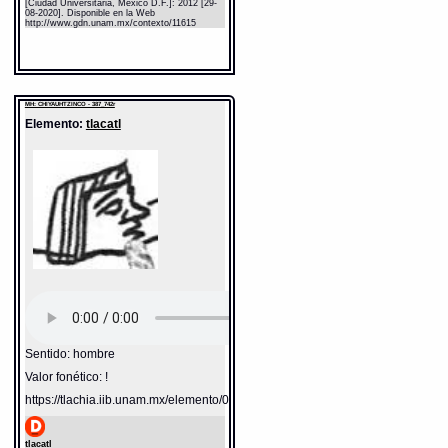
[Ciudad Universitaria, México D.F.]: 2012 [29-
08-2020]. Disponible en la Web
http://www.gdn.unam.mx/contexto/11615
MH: CHIYAUHTZINCO - 387_742r
Elemento:
tlacatl
Sentido: hombre
Valor fonético: !
https://tlachia.iib.unam.mx/elemento/01.01.01
tlacatl