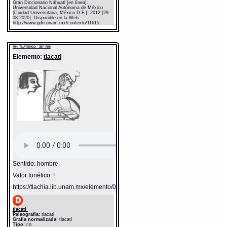
Gran Diccionario Náhuatl [en línea].
Universidad Nacional Autónoma de México
[Ciudad Universitaria, México D.F.]: 2012 [29-
08-2020]. Disponible en la Web
http://www.gdn.unam.mx/contexto/11615
MH: TLATENCO - 387_756r
Elemento:
tlacatl
Sentido: hombre
Valor fonético: !
https://tlachia.iib.unam.mx/elemento/01.01.01
tlacatl
Paleografía:
tlacatl
Grafía normalizada:
tlacatl
Tipo:
r.n.