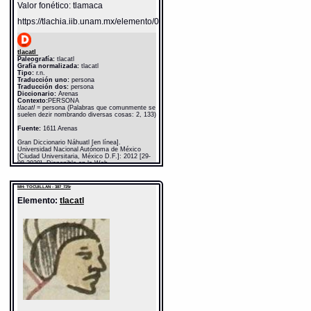
Valor fonético: tlamaca
https://tlachia.iib.unam.mx/elemento/01.01.01
tlacatl
Paleografía:
tlacatl
Grafía normalizada:
tlacatl
Tipo:
r.n.
Traducción uno:
persona
Traducción dos:
persona
Diccionario:
Arenas
Contexto:
PERSONA
tlacatl
= persona (Palabras que comunmente se
suelen dezir nombrando diversas cosas: 2, 133)
Fuente:
1611 Arenas
Gran Diccionario Náhuatl [en línea].
Universidad Nacional Autónoma de México
[Ciudad Universitaria, México D.F.]: 2012 [29-
08-2020]. Disponible en la Web
http://www.gdn.unam.mx/contexto/11615
MH: TOCUILLAN - 387_725r
Elemento:
tlacatl