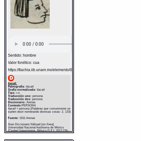
Sentido: hombre
Valor fonético: cua
https://tlachia.iib.unam.mx/elemento/01.01.01
tlacatl
Paleografía:
tlacatl
Grafía normalizada:
tlacatl
Tipo:
r.n.
Traducción uno:
persona
Traducción dos:
persona
Diccionario:
Arenas
Contexto:
PERSONA
tlacatl
= persona (Palabras que comunmente se
suelen dezir nombrando diversas cosas: 2, 133)
Fuente:
1611 Arenas
Gran Diccionario Náhuatl [en línea].
Universidad Nacional Autónoma de México
[Ciudad Universitaria, México D.F.]: 2012 [29-
08-2020]. Disponible en la Web
http://www.gdn.unam.mx/contexto/11615