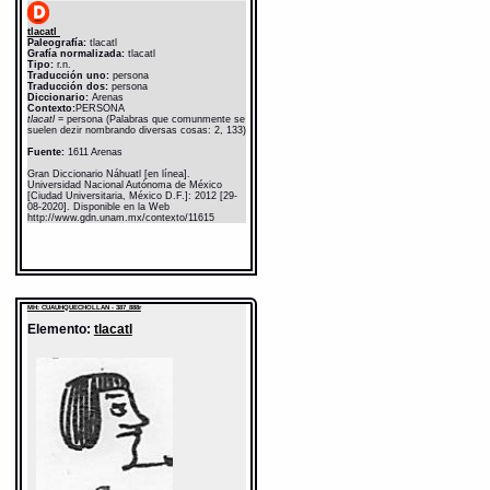
tlacatl
Paleografía:
tlacatl
Grafía normalizada:
tlacatl
Tipo:
r.n.
Traducción uno:
persona
Traducción dos:
persona
Diccionario:
Arenas
Contexto:
PERSONA
tlacatl
= persona (Palabras que comunmente se
suelen dezir nombrando diversas cosas: 2, 133)
Fuente:
1611 Arenas
Gran Diccionario Náhuatl [en línea].
Universidad Nacional Autónoma de México
[Ciudad Universitaria, México D.F.]: 2012 [29-
08-2020]. Disponible en la Web
http://www.gdn.unam.mx/contexto/11615
MH: CUAUHQUECHOLLAN - 387_888r
Elemento:
tlacatl