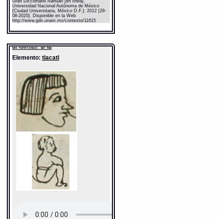
Gran Diccionario Náhuatl [en línea].
Universidad Nacional Autónoma de México
[Ciudad Universitaria, México D.F.]: 2012 [29-
08-2020]. Disponible en la Web
http://www.gdn.unam.mx/contexto/11615
MH: TEPETZINCO - 387_706r
Elemento:
tlacatl