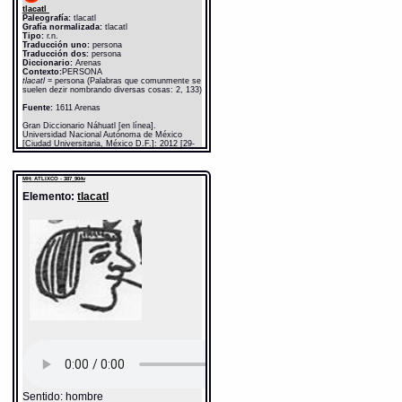
tlacatl
Paleografía:
tlacatl
Grafía normalizada:
tlacatl
Tipo:
r.n.
Traducción uno:
persona
Traducción dos:
persona
Diccionario:
Arenas
Contexto:
PERSONA
tlacatl
= persona (Palabras que comunmente se
suelen dezir nombrando diversas cosas: 2, 133)
Fuente:
1611 Arenas
Gran Diccionario Náhuatl [en línea].
Universidad Nacional Autónoma de México
[Ciudad Universitaria, México D.F.]: 2012 [29-
08-2020]. Disponible en la Web
http://www.gdn.unam.mx/contexto/11615
MH: ATLIXCO - 387_904v
Elemento:
tlacatl
Sentido: hombre