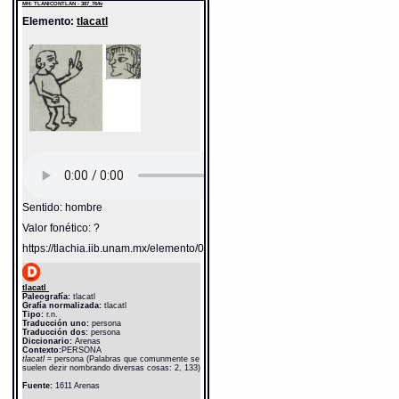
MH: TLANICONTLAN - 387_764v
Elemento:
tlacatl
Sentido: hombre
Valor fonético: ?
https://tlachia.iib.unam.mx/elemento/01.01.01
tlacatl
Paleografía:
tlacatl
Grafía normalizada:
tlacatl
Tipo:
r.n.
Traducción uno:
persona
Traducción dos:
persona
Diccionario:
Arenas
Contexto:
PERSONA
tlacatl
= persona (Palabras que comunmente se
suelen dezir nombrando diversas cosas: 2, 133)
Fuente:
1611 Arenas