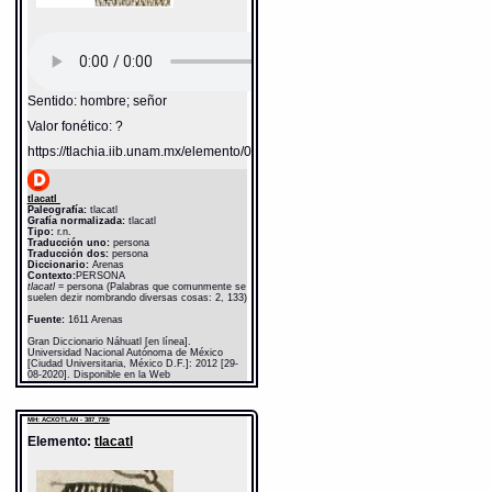
Sentido: hombre; señor
Valor fonético: ?
https://tlachia.iib.unam.mx/elemento/01.01.01
tlacatl
Paleografía:
tlacatl
Grafía normalizada:
tlacatl
Tipo:
r.n.
Traducción uno:
persona
Traducción dos:
persona
Diccionario:
Arenas
Contexto:
PERSONA
tlacatl
= persona (Palabras que comunmente se
suelen dezir nombrando diversas cosas: 2, 133)
Fuente:
1611 Arenas
Gran Diccionario Náhuatl [en línea].
Universidad Nacional Autónoma de México
[Ciudad Universitaria, México D.F.]: 2012 [29-
08-2020]. Disponible en la Web
http://www.gdn.unam.mx/contexto/11615
MH: ACXOTLAN - 387_730r
Elemento:
tlacatl