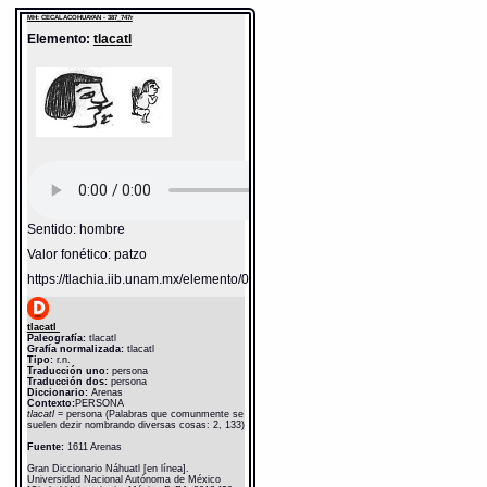
http://www.gdn.unam.mx/contexto/11615
MH: CECALACOHUAYAN - 387_747r
Elemento:
tlacatl
Sentido: hombre
Valor fonético: patzo
https://tlachia.iib.unam.mx/elemento/01.01.01
tlacatl
Paleografía:
tlacatl
Grafía normalizada:
tlacatl
Tipo:
r.n.
Traducción uno:
persona
Traducción dos:
persona
Diccionario:
Arenas
Contexto:
PERSONA
tlacatl
= persona (Palabras que comunmente se
suelen dezir nombrando diversas cosas: 2, 133)
Fuente:
1611 Arenas
Gran Diccionario Náhuatl [en línea].
Universidad Nacional Autónoma de México