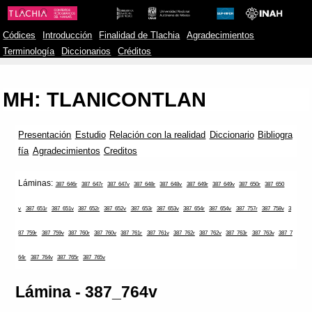
Códices
Introducción
Finalidad de Tlachia
Agradecimientos
Terminología
Diccionarios
Créditos
MH: TLANICONTLAN
Presentación
Estudio
Relación con la realidad
Diccionario
Bibliogra
fía
Agradecimientos
Creditos
Láminas:
387_646r
387_647r
387_647v
387_648r
387_648v
387_649r
387_649v
387_650r
387_650
v
387_651r
387_651v
387_652r
387_652v
387_653r
387_653v
387_654r
387_654v
387_757r
387_758v
3
87_759r
387_759v
387_760r
387_760v
387_761r
387_761v
387_762r
387_762v
387_763r
387_763v
387_7
64r
387_764v
387_765r
387_765v
Lámina - 387_764v