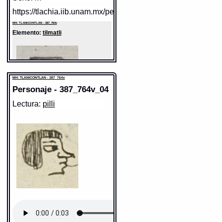
https://tlachia.iib.unam.mx/personaje/387_764v_02
MH: TLANICONTLAN - 387_764v
Elemento:
tilmatli
MH: TLANICONTLAN - 387_764v
Personaje - 387_764v_04
Lectura:
pilli
Sentido: manta
https://tlachia.iib.unam.mx/elemento/05.07.01
tilmatli
Paleografía:
tilmahtli
Grafía normalizada:
tilmatli
Tipo:
r.n.
Traducción uno:
manta / [manta] /
paño / ropa
Traducción dos:
manta / [manta] /
paño / ropa