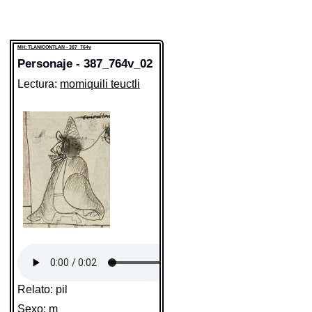
MH: TLANICONTLAN - 387_764v
Personaje - 387_764v_02
Lectura:
momiquili teuctli
Relato: pil
Sexo: m