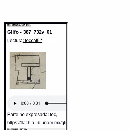
MH: ATENCO - 387_732v
Glifo - 387_732v_01
Lectura
: teccalli *
Parte no expresada: tec,
https://tlachia.iib.unam.mx/glifo/387_732v_01
MH: ATENCO - 387_732v