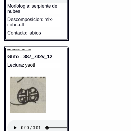
Morfología: serpiente de
nubes
Descomposicion: mix-
cohua-tl
Contacto: labios
Cita: mixcouatl
https://tlachia.iib.unam.mx/glifo/387_732v_10
MH: ATENCO - 387_732v
Glifo - 387_732v_12
MH: ATENCO - 387_732v
Elemento:
mixtli
Lectura
: yaotl
Sentido: nube