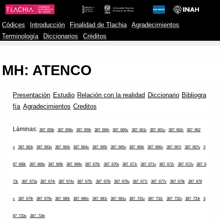
Códices
Introducción
Finalidad de Tlachia
Agradecimientos
Terminología
Diccionarios
Créditos
MH: ATENCO
Presentación
Estudio
Relación con la realidad
Diccionario
Bibliogra
fía
Agradecimientos
Creditos
Láminas:
387_658r
387_658v
387_659r
387_660r
387_660v
387_661r
387_661v
387_662r
387_662
v
387_663r
387_663v
387_664r
387_664v
387_665r
387_665v
387_666r
387_666v
387_667r
387_667v
3
87_668r
387_668v
387_669r
387_669v
387_670r
387_670v
387_671r
387_671v
387_672r
387_672v
387_6
73r
387_673v
387_674r
387_674v
387_675r
387_676r
387_676v
387_677r
387_677v
387_678r
387_678
v
387_679r
387_679v
387_680r
387_680v
387_681r
387_681v
387_731v
387_732r
387_732v
387_733r
3
87_733v
387_734r