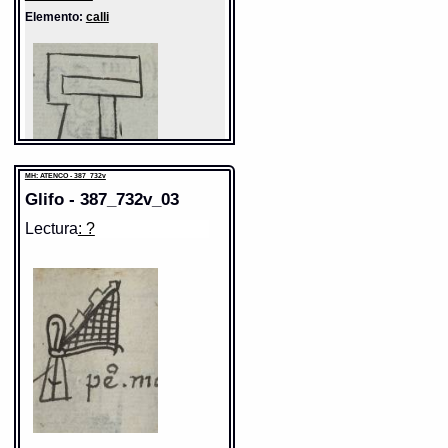
Elemento:
calli
MH: ATENCO - 387_732v
Glifo - 387_732v_03
Lectura
: ?
Sentido: casa
Valor fonético: calli
https://tlachia.iib.unam.mx/elemento/05.01.01
calli
Paleografía:
calli
Grafía normalizada:
calli
Tipo:
r.n.
Traducción uno:
casa
Traducción dos:
casa
Diccionario:
Arenas
Contexto:
CASA
xiquichpana in calli
= barre la casa