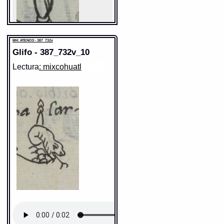
MH: ATENCO - 387_732v
Glifo - 387_732v_10
Lectura
: mixcohuatl
Sentido: pedernal
Valor fonético: tecpa
https://tlachia.iib.unam.mx/elemento/04.04.08
tecpatl
Paleografía:
tecpatl
Grafía normalizada:
tecpatl
Tipo:
r.n.
Traducción uno:
Pedernal
Traducción dos:
pedernal
Diccionario:
Bnf_362
Fuente:
17?? Bnf_362
Gran Diccionario Náhuatl [en línea].
Universidad Nacional Autónoma de
México [Ciudad Universitaria, México
D.F.]: 2012 [29-08-2020]. Disponible en
la Web
http://www.gdn.unam.mx/contexto/14729