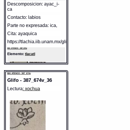
Descomposicion: ayac_i-
ca
Contacto: labios
Parte no expresada: ica,
Cita: ayaquica
https://tlachia.iib.unam.mx/glifo/387_674v_34
MH: ATENCO - 387_674v
Elemento:
tlacatl
MH: ATENCO - 387_674v
Glifo - 387_674v_36
Lectura
: xochua
Sentido: hombre