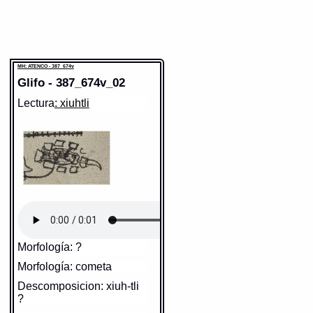
MH: ATENCO - 387_674v
Glifo - 387_674v_02
Lectura
: xiuhtli
Morfología: ?
Morfología: cometa
Descomposicion: xiuh-tli
?