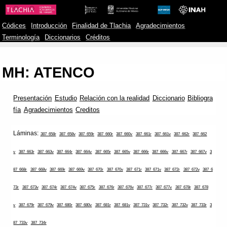
Códices
Introducción
Finalidad de Tlachia
Agradecimientos
Terminología
Diccionarios
Créditos
MH: ATENCO
Presentación
Estudio
Relación con la realidad
Diccionario
Bibliogra
fía
Agradecimientos
Creditos
Láminas:
387_658r
387_658v
387_659r
387_660r
387_660v
387_661r
387_661v
387_662r
387_662
v
387_663r
387_663v
387_664r
387_664v
387_665r
387_665v
387_666r
387_666v
387_667r
387_667v
3
87_668r
387_668v
387_669r
387_669v
387_670r
387_670v
387_671r
387_671v
387_672r
387_672v
387_6
73r
387_673v
387_674r
387_674v
387_675r
387_676r
387_676v
387_677r
387_677v
387_678r
387_678
v
387_679r
387_679v
387_680r
387_680v
387_681r
387_681v
387_731v
387_732r
387_732v
387_733r
3
87_733v
387_734r