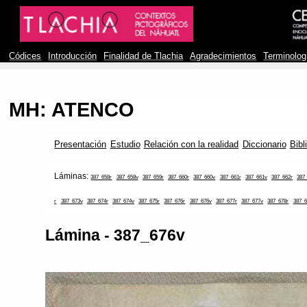
Códices
Introducción
Finalidad de Tlachia
Agradecimientos
Terminolog
MH: ATENCO
Presentación
Estudio
Relación con la realidad
Diccionario
Bibl
Láminas:
387_658r
387_658v
387_659r
387_660r
387_660v
387_661r
387_661v
387_662r
387
r
387_673v
387_674r
387_674v
387_675r
387_676r
387_676v
387_677r
387_677v
387_678r
387_6
Lámina - 387_676v