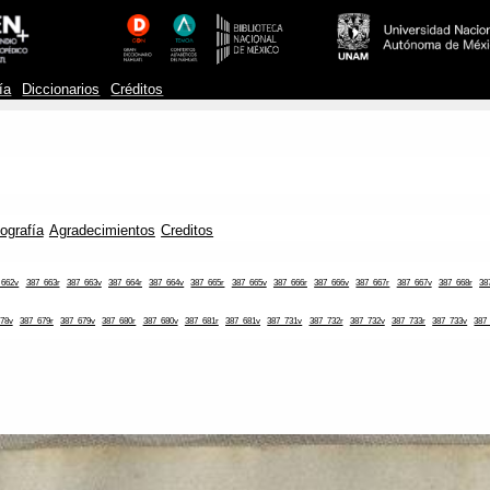
ía
Diccionarios
Créditos
iografía
Agradecimientos
Creditos
_662v
387_663r
387_663v
387_664r
387_664v
387_665r
387_665v
387_666r
387_666v
387_667r
387_667v
387_668r
38
78v
387_679r
387_679v
387_680r
387_680v
387_681r
387_681v
387_731v
387_732r
387_732v
387_733r
387_733v
387