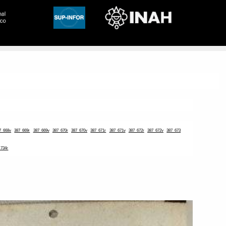
7_668v
387_669r
387_669v
387_670r
387_670v
387_671r
387_671v
387_672r
387_672v
387_673
_734r