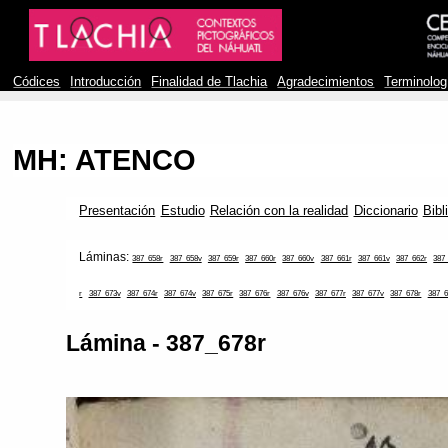
Códices
Introducción
Finalidad de Tlachia
Agradecimientos
Terminolog
MH: ATENCO
Presentación
Estudio
Relación con la realidad
Diccionario
Bibl
Láminas:
387_658r
387_658v
387_659r
387_660r
387_660v
387_661r
387_661v
387_662r
387
r
387_673v
387_674r
387_674v
387_675r
387_676r
387_676v
387_677r
387_677v
387_678r
387_6
Lámina - 387_678r