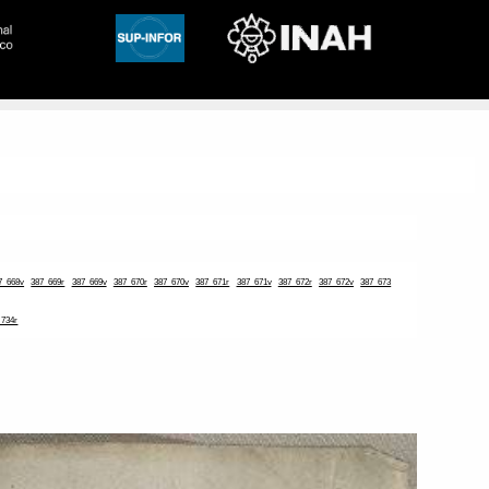
7_668v
387_669r
387_669v
387_670r
387_670v
387_671r
387_671v
387_672r
387_672v
387_673
_734r