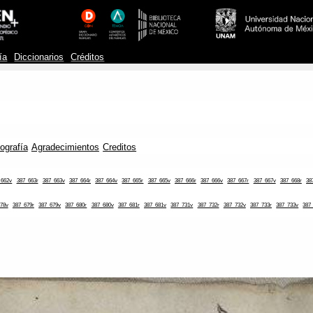
ía
Diccionarios
Créditos
iografía
Agradecimientos
Creditos
_662v
387_663r
387_663v
387_664r
387_664v
387_665r
387_665v
387_666r
387_666v
387_667r
387_667v
387_668r
38
78v
387_679r
387_679v
387_680r
387_680v
387_681r
387_681v
387_731v
387_732r
387_732v
387_733r
387_733v
387