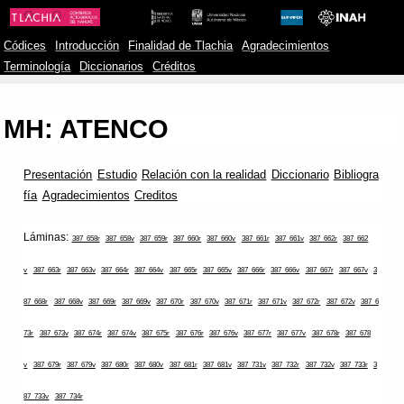
Códices
Introducción
Finalidad de Tlachia
Agradecimientos
Terminología
Diccionarios
Créditos
MH: ATENCO
Presentación
Estudio
Relación con la realidad
Diccionario
Bibliogra
fía
Agradecimientos
Creditos
Láminas:
387_658r
387_658v
387_659r
387_660r
387_660v
387_661r
387_661v
387_662r
387_662
v
387_663r
387_663v
387_664r
387_664v
387_665r
387_665v
387_666r
387_666v
387_667r
387_667v
3
87_668r
387_668v
387_669r
387_669v
387_670r
387_670v
387_671r
387_671v
387_672r
387_672v
387_6
73r
387_673v
387_674r
387_674v
387_675r
387_676r
387_676v
387_677r
387_677v
387_678r
387_678
v
387_679r
387_679v
387_680r
387_680v
387_681r
387_681v
387_731v
387_732r
387_732v
387_733r
3
87_733v
387_734r