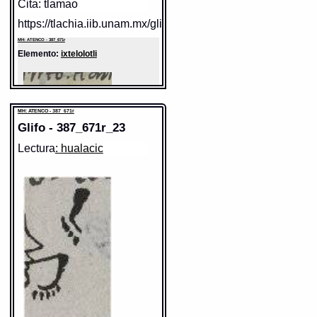
Cita: tlamao
Grafía normalizada:
cohuatl
Tipo:
r.n.
Traducción uno:
culebra
https://tlachia.iib.unam.mx/glifo/387_671r_21
Traducción dos:
culebra
Diccionario:
Arenas
MH: ATENCO - 387_671r
Contexto:
CULEBRA
Cohuatl
= Culebra (Nombres de
Elemento:
ixtelolotli
animales venenosos, y savandijas: 2,
151)
Cohuatl
= Culebra (Nombres de
animales venenosos, y savandijas: 1,
55)
MH: ATENCO - 387_671r
Fuente:
1611 Arenas
Glifo - 387_671r_23
Gran Diccionario Náhuatl [en línea].
Universidad Nacional Autónoma de
México [Ciudad Universitaria, México
Lectura
: hualacic
Sentido: turquesa
D.F.]: 2012 [29-08-2020]. Disponible en
la Web
Valor fonético: xiuh
http://www.gdn.unam.mx/contexto/10463
https://tlachia.iib.unam.mx/elemento/04.04.05
Sentido: ojo
Valor fonético: tlamao
https://tlachia.iib.unam.mx/elemento/01.02.15
ixtelolotli
Paleografía:
ixtelolo[tli]
Grafía normalizada:
ixtelolotli
Tipo:
r.n.
Traducción uno:
ojos
Traducción dos:
ojos