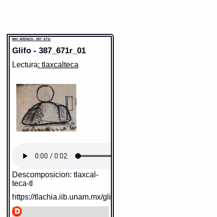
MH: ATENCO - 387_671r
Glifo - 387_671r_01
Lectura
: tlaxcalteca
Descomposicion: tlaxcal-
teca-tl
https://tlachia.iib.unam.mx/glifo/387_671r_01