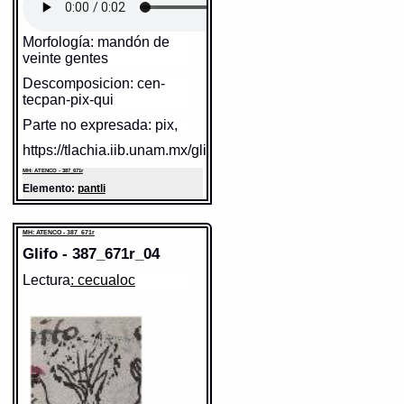
Morfología: mandón de
veinte gentes
Descomposicion: cen-
Sentido: tortilla
tecpan-pix-qui
Valor fonético: tlaxcal
Parte no expresada: pix,
https://tlachia.iib.unam.mx/elemento/05.04.01
https://tlachia.iib.unam.mx/glifo/387_671r_02
MH: ATENCO - 387_671r
tlaxcalli
Paleografía:
tlaxcalli
Elemento:
pantli
Grafía normalizada:
tlaxcalli
Tipo:
r.n.
Traducción uno:
pan / tortillas
Traducción dos:
pan / tortillas
MH: ATENCO - 387_671r
Diccionario:
Arenas
Contexto:
PAN
Glifo - 387_671r_04
xiqualhuica tlaxcalli
= traed pan
(Palabras comunes, y ordinarias, que
se suelen dezir, y preguntar, en razon
Lectura
: cecualoc
de adereçar la comida: 1, 89)
Ic[ ]xiqualqui in tlaxcalli
= Traed esto de
pã (Lo que se suele dezir à un moço
quando le embian por comida a la
plaça: 1, 15)
tlaxcalli
= pan (Palabras comunes, y
ordinarias, que se suelen dezir, y
preguntar, en razon de adereçar la
comida: 1, 88)
xoconána tlaxcalli
= tomad pan (Cosas