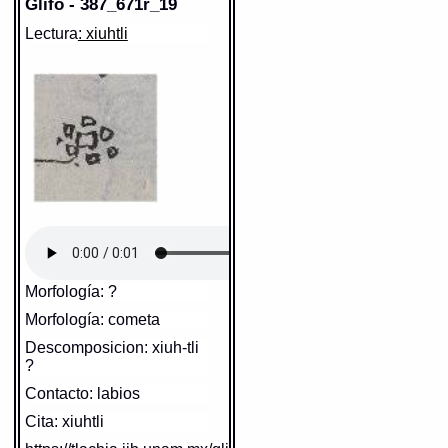
Glifo - 387_671r_19
comunmente se suelen dezir
icuepönca in xöchitl
= el abrirse de las
nombrando diversas cosas: 2, 133)
flores (3.5.1)
Lectura
: xiuhtli
Fuente:
1611 Arenas
Sentido: águila
Fuente:
1645 Carochi
Notas:
ö--
Gran Diccionario Náhuatl [en línea].
Valor fonético: cuauhtli
Universidad Nacional Autónoma de
Gran Diccionario Náhuatl [en línea].
México [Ciudad Universitaria, México
Universidad Nacional Autónoma de
https://tlachia.iib.unam.mx/elemento/02.01.06
D.F.]: 2012 [29-08-2020]. Disponible en
México [Ciudad Universitaria, México
la Web
D.F.]: 2012 [29-08-2020]. Disponible en
http://www.gdn.unam.mx/contexto/11615
la Web
http://www.gdn.unam.mx/contexto/18829
MH: ATENCO - 387_671r
cuauhtli
Paleografía:
Cuauhtli
Elemento:
xahualli
MH: ATENCO - 387_671r
Grafía normalizada:
cuauhtli
Sentido: nube
Elemento:
mitl
Tipo:
r.n.
Traducción uno:
águila
Valor fonético: mix
Traducción dos:
aguila
Diccionario:
Arenas
https://tlachia.iib.unam.mx/elemento/04.01.08
Contexto:
AGUILA
Cuauhtli
= Aguila (Nombres de aves
silvestres, y domesticas: 2, 150)
Cuauhtli
= Aguila (Nombres de aves
mixtli
silvestres, y domesticas: 1, 54)
Paleografía:
mixtli
Grafía normalizada:
mixtli
Morfología: ?
Fuente:
1611 Arenas
Tipo:
r.n.
Notas:
uh-- u$-- Esp: á--
Traducción uno:
nube / nublado
Morfología: cometa
Traducción dos:
nube / nublado
Gran Diccionario Náhuatl [en línea].
Diccionario:
Arenas
Sentido: flecha, dardo
Universidad Nacional Autónoma de
Contexto:
NUBE
Descomposicion: xiuh-tli
México [Ciudad Universitaria, México
mixtli
= nube (Nombres de cosas del
D.F.]: 2012 [29-08-2020]. Disponible en
cielo, y de ayre, y sus mudanças: 1, 63)
Valor fonético: mitl
?
Sentido: adorno según la moda
la Web
http://www.gdn.unam.mx/contexto/10047
antigua
https://tlachia.iib.unam.mx/elemento/05.13.01
Contacto: labios
NUBLADO
mixtli
= nublado (Nombres de cosas del
Valor fonético: ?
cielo, y de ayre, y sus mudanças: 1, 63)
Cita: xiuhtli
https://tlachia.iib.unam.mx/elemento/05.06.16
mitl
Fuente:
1611 Arenas
Paleografía:
mitl