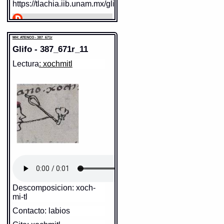
https://tlachia.iib.unam.mx/glifo/387_671r_09
citecatl
Paleografía:
CIHTECATL
MH: ATENCO - 387_671r
Grafía normalizada:
citecatl
Glifo - 387_671r_11
Tipo:
r.n.
Traducción uno:
n.pers.
Lectura
: xochmitl
Traducción dos:
n.pers.
Diccionario:
Wimmer
Contexto:
cihtêcatl *£ n.pers.
Sentido: arena
Fuente:
2004 Wimmer
Valor fonético: cecualoc
Gran Diccionario Náhuatl [en
https://tlachia.iib.unam.mx/elemento/04.03.07
línea]. Universidad Nacional
Autónoma de México [Ciudad
Universitaria, México D.F.]:
xalli
2012 [29-08-2020]. Disponible
Paleografía:
xalli
en la Web
Grafía normalizada:
xalli
Tipo:
r.n.
http://www.gdn.unam.mx/contexto/44759
Análisis:
r.n. + -suf. abs. (li)
Forma:
xal + -li
MH: ATENCO - 387_671r
Traducción uno:
Arena
Elemento:
tochtli
Traducción dos:
arena
Diccionario:
Bnf_362
Fuente:
17?? Bnf_362
Descomposicion: xoch-
Gran Diccionario Náhuatl [en línea].
Universidad Nacional Autónoma de
mi-tl
México [Ciudad Universitaria, México
D.F.]: 2012 [29-08-2020]. Disponible en
Contacto: labios
la Web
http://www.gdn.unam.mx/contexto/16549