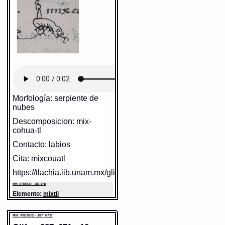
xöchitëmolo
= son buscadas las flores
MH: ATENCO - 387_671r
(comp. xöchitl y tëmoa) (4.1.1)
Cuauhtli
= Aguila (Nombres de
Elemento:
tlacatl
aves silvestres, y domesticas:
nixöchipèpena
= escojo [flores] (comp.
xöchitl y pèpena) (4.1.1)
1, 54)
xöchitequi
= coger, ò cortar flores
Fuente:
1611 Arenas
(verbo compuesto con su paciente)
(1.4.3)
Notas:
uh-- u$-- Esp: á--
niccuepönaltia in xöchitl
= hago que
Gran Diccionario Náhuatl [en
brote la flor (compulsivo de cuepöni)
(3.13.1)
línea]. Universidad Nacional
Autónoma de México [Ciudad
tëxöchimaco
= se dan flores, sin dezir à
Universitaria, México D.F.]:
quien (2.6.1)
2012 [29-08-2020]. Disponible
niccòcotöna in xöchitl
= corto muchas
Morfología: serpiente de
en la Web
flores, y de varias partes (sílaba
doblada c/saltillo) (3.16.2)
http://www.gdn.unam.mx/contexto/10047
nubes
xöchiötl
= el ser de las flores, y grassa,
MH: ATENCO - 387_671r
Descomposicion: mix-
y enxundia (de xöchitl) (3.8.1)
Elemento:
cuauhtli
cohua-tl
Sentido: hombre
nicxöchitëmoa cuïcatl, nicxöchipèpena
cuïcatl
= busco, y escojo cantares,
Contacto: labios
como las rosas (comp. xöchitl con
Valor fonético: ?
tëmoa y pèpena) (4.1.1)
https://tlachia.iib.unam.mx/elemento/01.01.01
Cita: mixcouatl
ïxöchio in quáhuitl
= la flor del arbol
(4.4.1)
https://tlachia.iib.unam.mx/glifo/387_671r_17
xöchïtlâ, y xòxöchitlâ
= jardin de flores
tlacatl
(1.6.2)
MH: ATENCO - 387_671r
Paleografía:
tlacatl
Grafía normalizada:
tlacatl
Elemento:
mixtli
noxöchiuh
= la flor, que posseo (4.4.1)
Tipo:
r.n.
Traducción uno:
persona
Traducción dos:
persona
FLOR(ES)
Diccionario:
Arenas
MH: ATENCO - 387_671r
ïxötláca in xöchitl
= el brotar de las
Contexto:
PERSONA
flores (3.5.1)
tlacatl
= persona (Palabras que