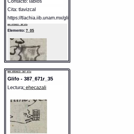
Contacto: labios
Cita: tlavizcal
https://tlachia.iib.unam.mx/glifo/387_671r_33
MH: ATENCO - 387_671r
Elemento:
?_05
Sentido: pez, pescado
Valor fonético: mich
https://tlachia.iib.unam.mx/elemento/02.03.05
michin
MH: ATENCO - 387_671r
Paleografía:
michin
Grafía normalizada:
michin
Glifo - 387_671r_35
Tipo:
r.n.
Traducción uno:
pescado / pescados
Traducción dos:
pescado / pescados
Lectura
: ehecazali
Diccionario:
Arenas
Contexto:
PESCADO
tlaztahuilli michin
= pescado salado (Lo
Sentido:
que se suele dezir à un moço quando
le embian por comida a la plaça: 1, 16)
Valor fonético: tlahuiz
michin celtic
= pescado fresco (Lo que
se suele dezir à un moço quando le
https://tlachia.iib.unam.mx/elemento/05.99.99
embian por comida a la plaça: 1, 16)
MH: ATENCO - 387_671r
Elemento:
calli
PESCADOS
[ticcohuaz yhuan intla huel[ ]tiquimittaz]
iztac michin amilome
= [compraras