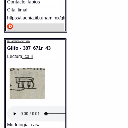
Contacto: labios
en la Web
http://www.gdn.unam.mx/contexto/11973
Cita: timal
MH: ATENCO - 387_671r
https://tlachia.iib.unam.mx/glifo/387_671r_41
Elemento:
ayotl
timal
Paleografía:
TIMAL
Grafía normalizada:
timal
MH: ATENCO - 387_671r
Traducción uno:
n.pers.
Glifo - 387_671r_43
Traducción dos:
n.pers.
Diccionario:
Wimmer
Lectura
: calli
Contexto:
tîmal *£ n.pers.
Fuente:
2004 Wimmer
Gran Diccionario Náhuatl [en
línea]. Universidad Nacional
Autónoma de México [Ciudad
Universitaria, México D.F.]:
2012 [29-08-2020]. Disponible
Sentido: tortuga
en la Web
http://www.gdn.unam.mx/contexto/65734
Valor fonético: yaotl
MH: ATENCO - 387_671r
https://tlachia.iib.unam.mx/elemento/02.02.28
Elemento:
piqui
ayotl
Paleografía:
ayotl
Grafía normalizada:
ayotl
Morfología: casa
Tipo:
r.n.