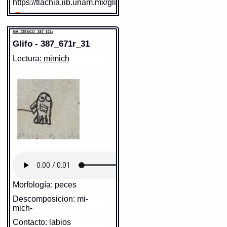
https://tlachia.iib.unam.mx/glifo/387_671r_29
tochtli
MH: ATENCO - 387_671r
Paleografía:
tochtli
Grafía normalizada:
tochtli
Glifo - 387_671r_31
Tipo:
r.n.
Sentido: ocelote, jaguar
Traducción uno:
Gazapo ô
Lectura
: mimich
Valor fonético: ocelotl
Conejo
Traducción dos:
gazapo o
https://tlachia.iib.unam.mx/elemento/02.02.01
conejo
Diccionario:
Bnf_362
Fuente:
17?? Bnf_362
ocelotl
Notas:
Esp: ô--
Paleografía:
Ocelotl
Grafía normalizada:
ocelotl
Tipo:
r.n.
Gran Diccionario Náhuatl [en
Traducción uno:
león
línea]. Universidad Nacional
Traducción dos:
leon
Diccionario:
Arenas
Autónoma de México [Ciudad
Contexto:
LEON
Universitaria, México D.F.]:
Ocelotl
= Leon (Nombres de animales
2012 [29-08-2020]. Disponible
bravos, y dañosos: 1, 53)
en la Web
Fuente:
1611 Arenas
http://www.gdn.unam.mx/contexto/16314
Notas:
Esp: ó--
MH: ATENCO - 387_671r
Gran Diccionario Náhuatl [en línea].
Universidad Nacional Autónoma de
Elemento:
Morfología: peces
tochtli
México [Ciudad Universitaria, México
D.F.]: 2012 [29-08-2020]. Disponible en
Descomposicion: mi-
la Web
http://www.gdn.unam.mx/contexto/10052
mich-
Contacto: labios