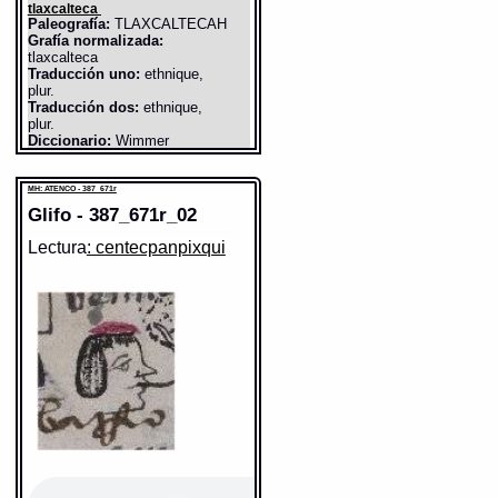
tlaxcalteca
Paleografía:
TLAXCALTECAH
Grafía normalizada:
tlaxcalteca
Traducción uno:
ethnique,
plur.
Traducción dos:
ethnique,
plur.
Diccionario:
Wimmer
Contexto:
tlaxcaltêcah *£
ethnique, plur.
Fuente:
2004 Wimmer
MH: ATENCO - 387_671r
Glifo - 387_671r_02
Gran Diccionario Náhuatl [en
línea]. Universidad Nacional
Lectura
: centecpanpixqui
Autónoma de México [Ciudad
Universitaria, México D.F.]:
2012 [29-08-2020]. Disponible
en la Web
http://www.gdn.unam.mx/contexto/72943
MH: ATENCO - 387_671r
Elemento:
tlaxcalli