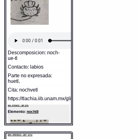
Notas:
cecualoc elada cosa
Angl., row, wall (K).
qua-- Esp: ela--
Valor fonético: ?
2.£ suffixe de numération. S'emploie en
numération pour compter les rangées
de personnes ou de choses:
https://tlachia.iib.unam.mx/elemento/04.03.08
Gran Diccionario Náhuatl [en
"cempântli", une rangée,
línea]. Universidad Nacional
" mâcuîlpântli ", cinq rangées.
Autónoma de México [Ciudad
Renglones, a camellos de surcos,
paredes, rengleras de persanas o otras
Universitaria, México D.F.]:
tepetl
cosas puestas por orden a la larga.
Paleografía:
tepetl
2012 [29-08-2020]. Disponible
Molina I 119. Rammow 1964,84.
Grafía normalizada:
tepetl
3.£ n.pers.
en la Web
Tipo:
r.n.
B.£ pântli
Drapeau, bannière.
Traducción uno:
http://www.gdn.unam.mx/contexto/21107
cerro / sierra
Il s'agit d'une variante de pâmitl.
Traducción dos:
cerro / sierra
Allem., Fahne.
Diccionario:
Arenas
MH: ATENCO - 387_671r
* à la forme possédée.
Descomposicion: noch-
Contexto:
CERRO
" nopân ", mon drapeau, " îpân ", son
Elemento:
acatl
tepetl
= cerro (Nombres de cosas del
ue-tl
drapeau.
campo: 1, 40)
* à l'honorifique, " amopâtzin ", vos
drapeaux (de papier). Sah3,29.
Contacto: labios
Note : F.Karttunen distingue pâmitl,
SIERRA
drapeau, bannière et pântli, mur, ligne,
tepetl
= la sierra (Palabras que
Parte no expresada:
rangée mais reconnaît que pâmi-tl a
comunmente se suelen dezir
une variante pân-tli.
nombrando diversas cosas: 2, 132)
huetl,
R.Siméon et Schultze-Iena confondent
les sens drapeau et mur, ligne, rangée.
Fuente:
1611 Arenas
Fuente:
2004 Wimmer
Cita: nochvetl
Gran Diccionario Náhuatl [en línea].
Gran Diccionario Náhuatl [en línea].
Universidad Nacional Autónoma de
https://tlachia.iib.unam.mx/glifo/387_671r_07
Universidad Nacional Autónoma de
México [Ciudad Universitaria, México
México [Ciudad Universitaria, México
D.F.]: 2012 [29-08-2020]. Disponible en
D.F.]: 2012 [29-08-2020]. Disponible en
MH: ATENCO - 387_671r
la Web
la Web
http://www.gdn.unam.mx/contexto/11534
Elemento:
nochtli
http://www.gdn.unam.mx/contexto/59378
MH: ATENCO - 387_671r