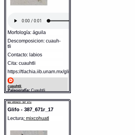
mexicanos q[uan]do se vieron
acozados delos españoles:
Motolinia in icnohuehue, in
icnoilama, auh in piltzintli in
Sentido: flor
ayaquimati. Quen nel,
quenzanel, quennozonel?
Valor fonético: xoch
Campa nel? Ca yê
Morfología: águila
https://tlachia.iib.unam.mx/elemento/03.03.01
ticmomacaticate izzazotlein,
izzazoquenami timahuizozque.
Descomposicion: cuauh-
Causan lastima los pobres
tli
viejos, y viejas, y los niños
xochitl
Paleografía:
xöchitl
inocentes q[ue] no tienen
Contacto: labios
Grafía normalizada:
xochitl
todavia uso de razon; pero
Tipo:
r.n.
q[ue] remedio tiene? q[ue] te ha
Cita: cuauhtli
Traducción uno:
flor / flor(es)
Traducción dos:
flor / flor(es)
de hacer? donde hemos de ir?
Diccionario:
Carochi
https://tlachia.iib.unam.mx/glifo/387_671r_15
Dispuestos estamos aqualquier
Contexto:
FLOR
nixöchitemoa
= busco flores (comp.
cosa, y dequalquiera manera
xöchitl y tëmoa) (4.1.1)
q[ue] suceda.
Fuente:
17?? Bnf_362bis
ómíxöchitl
= flor de echura de huesso
cuauhtli
(comp. omitl y xöchitl) (4.1.1)
Folio:
037v
Paleografía:
Cuauhtli
Notas:
?--
Grafía normalizada:
cuauhtli
quetzalilacatzihui, quetzalhuïtölihui,
xöchicuepöni in nocuic
= mi canto se va
Tipo:
r.n.
entretexiendo, y retorciendo à manera
MH: ATENCO - 387_671r
Gran Diccionario Náhuatl [en
Traducción uno:
águila
de quetzal, y brota como flor (4.1.1)
línea]. Universidad Nacional
Traducción dos:
aguila
Glifo - 387_671r_17
Autónoma de México [Ciudad
xöchitëmolo in cuïcatl
= se buscan los
Diccionario:
Arenas
cantares, como flores (comp. xöchitl y
Universitaria, México D.F.]:
Contexto:
AGUILA
Lectura
: mixcohuatl
tëmoa) (4.1.1)
2012 [29-08-2020]. Disponible
Cuauhtli
= Aguila (Nombres de
yöllòxöchitl
= flor parecida al coraçon
en la Web
aves silvestres, y domesticas:
(comp. yöllòtli y xöchitl) (4.1.1)
http://www.gdn.unam.mx/contexto/24204
2, 150)