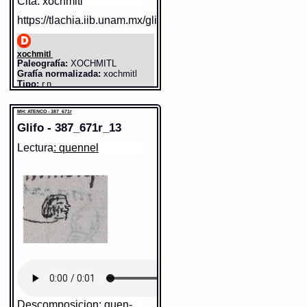
Cita: xochmitl
https://tlachia.iib.unam.mx/glifo/387_671r_11
xochmitl
Paleografía:
XOCHMITL
Grafía normalizada:
xochmitl
Tipo:
r.n.
Sentido: conejo
Traducción uno:
1. flèche
Valor fonético: ci
fleurie. / flèche fleurie. / n.pers.
MH: ATENCO - 387_671r
Traducción dos:
1. flèche
https://tlachia.iib.unam.mx/elemento/02.02.08
fleurie. / flèche fleurie. / n.pers.
Glifo - 387_671r_13
Diccionario:
Wimmer
Contexto:
xôchmîtl
1.£ flèche
Lectura
: quennel
tochtli
fleurie.
Paleografía:
tochtli
" mâcuiltetl in quichîhuiliâyah
Grafía normalizada:
tochtli
Tipo:
r.n.
tamalli: mitoaya tlâcatlacualli,
Traducción uno:
Gazapo ô Conejo
cencah huehueyi îpan ihcatiuh
Traducción dos:
gazapo o conejo
xôchmîtl ", ils préparaient pour
Diccionario:
Bnf_362
Fuente:
17?? Bnf_362
lui cinq tamales, qu'on
Notas:
Esp: ô--
appelaient nourriture de jeûne,
elles étaient très grandes sur
Gran Diccionario Náhuatl [en línea].
Universidad Nacional Autónoma de
elles était plantée la flèche
México [Ciudad Universitaria, México
fleurie - they made for him five
D.F.]: 2012 [29-08-2020]. Disponible en
tamales called fasting food.
la Web
http://www.gdn.unam.mx/contexto/16314
They were very large. On them
stood the flowery arrow.
Sah1,32.
2.£ n.pers.
Descomposicion: quen-