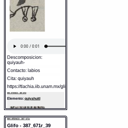
Valor fonético: eheca
tictemoz çan xihualmocuepa in cali
=
quando no hallas lo que vas a buscar
https://tlachia.iib.unam.mx/elemento/04.02.05
buelvete a casa (Lo que se suele dezir
à un moço quando le embian por algo
y se tarda: 2, 126)
huel itech[ ]cahualoz in mochi calli
=
ehecatl
puedesele fiar toda la casa (Palabras
Paleografía:
ehecatl
que se suelen dezir, alabando à
Grafía normalizada:
ehecatl
alguno, de que sirve bien, ó haze bien
Tipo:
r.n.
su officio: 1, 26)
Traducción uno:
Viento como quiera
Traducción dos:
viento como quiera
ye in nican calli
= en esta casa
Diccionario:
Bnf_362
(Nombres de lugares dentro de la
Fuente:
17?? Bnf_362
ciudad, ó pueblo: 1, 23)
Gran Diccionario Náhuatl [en línea].
ompa nepaca calli
= en aquella casa
Universidad Nacional Autónoma de
(Nombres de lugares dentro de la
México [Ciudad Universitaria, México
Descomposicion:
ciudad, ó pueblo: 1, 23)
D.F.]: 2012 [29-08-2020]. Disponible en
quiyauh-
la Web
calli
= la casa (Palabras que
http://www.gdn.unam.mx/contexto/13106
comunmente se suelen dezir
Contacto: labios
MH: ATENCO - 387_671r
nombrando diversas cosas: 2, 133)
Elemento:
ayatl
Cita: quiyauh
Fuente:
1611 Arenas
Gran Diccionario Náhuatl [en línea].
https://tlachia.iib.unam.mx/glifo/387_671r_37
Universidad Nacional Autónoma de
México [Ciudad Universitaria, México
D.F.]: 2012 [29-08-2020]. Disponible en
MH: ATENCO - 387_671r
la Web
Elemento:
quiyahuitl
http://www.gdn.unam.mx/contexto/10278
MH: ATENCO - 387_671r
Glifo - 387_671r_39