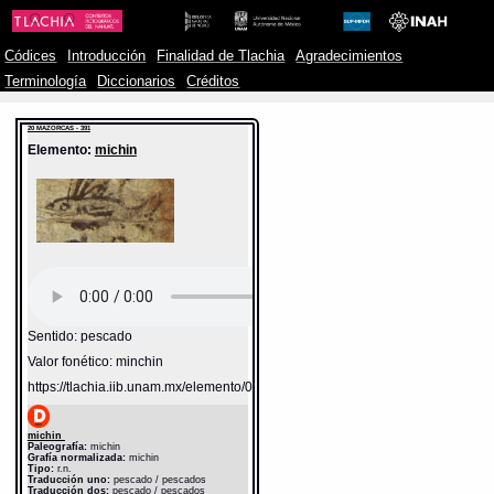
Códices
Introducción
Finalidad de Tlachia
Agradecimientos
Terminología
Diccionarios
Créditos
20 MAZORCAS - 391
Elemento:
michin
Sentido: pescado
Valor fonético: minchin
https://tlachia.iib.unam.mx/elemento/02.03.05
michin
Paleografía:
michin
Grafía normalizada:
michin
Tipo:
r.n.
Traducción uno:
pescado / pescados
Traducción dos:
pescado / pescados