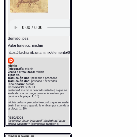
Sentido: pez
Valor fonético: michin
https://tlachia.iib.unam.mx/elemento/02.03.05
michin
Paleografía:
michin
Grafía normalizada:
michin
Tipo:
r.n.
Traducción uno:
pescado / pescados
Traducción dos:
pescado / pescados
Diccionario:
Arenas
Contexto:
PESCADO
tlaztahuilli michin
= pescado salado (Lo que se
suele dezir à un moço quando le embian por
comida a la plaça: 1, 16)
michin celtic
= pescado fresco (Lo que se suele
dezir à un moço quando le embian por comida a
la plaça: 1, 16)
PESCADOS
[ticcohuaz yhuan intla huel[ ]tiquimittaz] iztac
michin amilome
= [compraras tambien si
hallaredes] pescados blancos (Lo que se suele
dezir à un moço quando le embian por comida a
la plaça: 1, 17)
TRIBUTOS DE TLAXINIC - 108