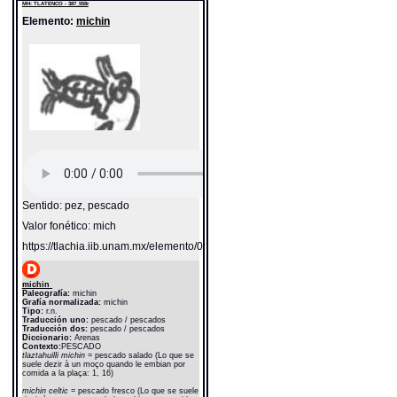
Fuente:
1611 Arenas
MH: TLATENCO - 387_558r
Notas:
ch-- c$--
Elemento:
michin
Gran Diccionario Náhuatl [en línea].
Universidad Nacional Autónoma de México
[Ciudad Universitaria, México D.F.]: 2012 [29-
08-2020]. Disponible en la Web
http://www.gdn.unam.mx/contexto/10997
Sentido: pez, pescado
Valor fonético: mich
https://tlachia.iib.unam.mx/elemento/02.03.05
michin
Paleografía:
michin
Grafía normalizada:
michin
Tipo:
r.n.
Traducción uno:
pescado / pescados
Traducción dos:
pescado / pescados
Diccionario:
Arenas
Contexto:
PESCADO
tlaztahuilli michin
= pescado salado (Lo que se
suele dezir à un moço quando le embian por
comida a la plaça: 1, 16)
michin celtic
= pescado fresco (Lo que se suele