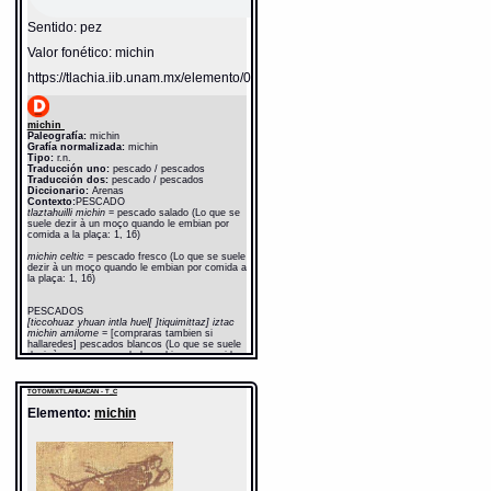
Sentido: pez
Valor fonético: michin
https://tlachia.iib.unam.mx/elemento/02.03.05
michin
Paleografía:
michin
Grafía normalizada:
michin
Tipo:
r.n.
Traducción uno:
pescado / pescados
Traducción dos:
pescado / pescados
Diccionario:
Arenas
Contexto:
PESCADO
tlaztahuilli michin
= pescado salado (Lo que se
suele dezir à un moço quando le embian por
comida a la plaça: 1, 16)
michin celtic
= pescado fresco (Lo que se suele
dezir à un moço quando le embian por comida a
la plaça: 1, 16)
PESCADOS
[ticcohuaz yhuan intla huel[ ]tiquimittaz] iztac
michin amilome
= [compraras tambien si
hallaredes] pescados blancos (Lo que se suele
dezir à un moço quando le embian por comida a
la plaça: 1, 17)
Fuente:
1611 Arenas
TOTOMIXTLAHUACAN - T_C
Notas:
ch-- c$--
Elemento:
michin
Gran Diccionario Náhuatl [en línea].
Universidad Nacional Autónoma de México
[Ciudad Universitaria, México D.F.]: 2012 [29-
08-2020]. Disponible en la Web
http://www.gdn.unam.mx/contexto/10997