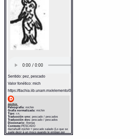
Universidad Nacional Autónoma de México
[Ciudad Universitaria, México D.F.]: 2012 [29-
08-2020]. Disponible en la Web
http://www.gdn.unam.mx/contexto/10997
Sentido: pez, pescado
Valor fonético: mich
https://tlachia.iib.unam.mx/elemento/02.03.05
michin
Paleografía:
michin
Grafía normalizada:
michin
Tipo:
r.n.
Traducción uno:
pescado / pescados
Traducción dos:
pescado / pescados
Diccionario:
Arenas
Contexto:
PESCADO
tlaztahuilli michin
= pescado salado (Lo que se
suele dezir à un moço quando le embian por
comida a la plaça: 1, 16)