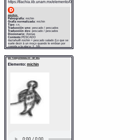
https://tlachia.iib.unam.mx/elemento/02.03.05
michin
Paleografía:
michin
Grafía normalizada:
michin
Tipo:
r.n.
Traducción uno:
pescado / pescados
Traducción dos:
pescado / pescados
Diccionario:
Arenas
Contexto:
PESCADO
tlaztahuilli michin
= pescado salado (Lo que se
suele dezir à un moço quando le embian por
comida a la plaça: 1, 16)
michin celtic
= pescado fresco (Lo que se suele
dezir à un moço quando le embian por comida a
MH: TIANQUIZMANALCO - 387_901v
la plaça: 1, 16)
Elemento:
michin
PESCADOS
[ticcohuaz yhuan intla huel[ ]tiquimittaz] iztac
michin amilome
= [compraras tambien si
hallaredes] pescados blancos (Lo que se suele
dezir à un moço quando le embian por comida a
la plaça: 1, 17)
Fuente:
1611 Arenas
Notas:
ch-- c$--
Gran Diccionario Náhuatl [en línea].
Universidad Nacional Autónoma de México
[Ciudad Universitaria, México D.F.]: 2012 [29-
08-2020]. Disponible en la Web
http://www.gdn.unam.mx/contexto/10997