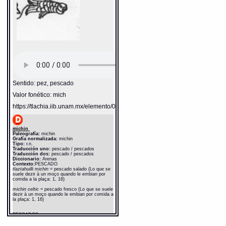
la plaça: 1, 17)
Fuente:
1611 Arenas
Notas:
ch-- c$--
Gran Diccionario Náhuatl [en línea].
Universidad Nacional Autónoma de México
[Ciudad Universitaria, México D.F.]: 2012 [29-
08-2020]. Disponible en la Web
http://www.gdn.unam.mx/contexto/10997
Sentido: pez, pescado
Valor fonético: mich
https://tlachia.iib.unam.mx/elemento/02.03.05
michin
Paleografía:
michin
Grafía normalizada:
michin
Tipo:
r.n.
Traducción uno:
pescado / pescados
Traducción dos:
pescado / pescados
Diccionario:
Arenas
Contexto:
PESCADO
tlaztahuilli michin
= pescado salado (Lo que se
suele dezir à un moço quando le embian por
comida a la plaça: 1, 16)
michin celtic
= pescado fresco (Lo que se suele
dezir à un moço quando le embian por comida a
la plaça: 1, 16)
PESCADOS
[ticcohuaz yhuan intla huel[ ]tiquimittaz] iztac
michin amilome
= [compraras tambien si