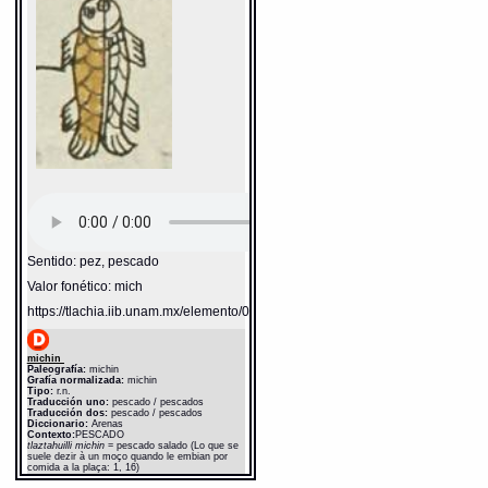
hallaredes] pescados blancos (Lo que se suele
dezir à un moço quando le embian por comida a
la plaça: 1, 17)
Fuente:
1611 Arenas
Notas:
ch-- c$--
Gran Diccionario Náhuatl [en línea].
Universidad Nacional Autónoma de México
[Ciudad Universitaria, México D.F.]: 2012 [29-
08-2020]. Disponible en la Web
http://www.gdn.unam.mx/contexto/10997
Sentido: pez, pescado
Valor fonético: mich
https://tlachia.iib.unam.mx/elemento/02.03.05
michin
Paleografía:
michin
Grafía normalizada:
michin
Tipo:
r.n.
Traducción uno:
pescado / pescados
Traducción dos:
pescado / pescados
Diccionario:
Arenas
Contexto:
PESCADO
tlaztahuilli michin
= pescado salado (Lo que se
suele dezir à un moço quando le embian por
comida a la plaça: 1, 16)