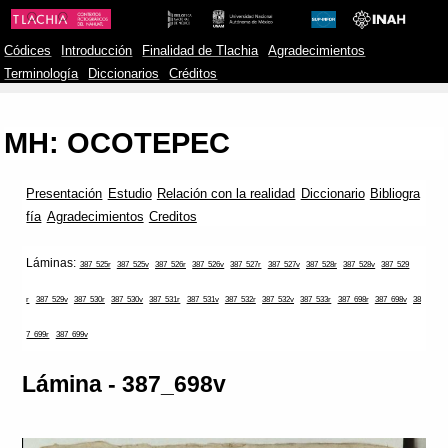
Códices
Introducción
Finalidad de Tlachia
Agradecimientos
Terminología
Diccionarios
Créditos
MH: OCOTEPEC
Presentación
Estudio
Relación con la realidad
Diccionario
Bibliogra
fía
Agradecimientos
Creditos
Láminas:
387_525r
387_525v
387_526r
387_526v
387_527r
387_527v
387_528r
387_528v
387_529
r
387_529v
387_530r
387_530v
387_531r
387_531v
387_532r
387_532v
387_533r
387_698r
387_698v
38
7_699r
387_699v
Lámina - 387_698v