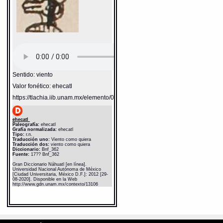
Sentido: viento
Valor fonético: ehecatl
https://tlachia.iib.unam.mx/elemento/04.02.05
ehecatl
Paleografía:
ehecatl
Grafía normalizada:
ehecatl
Tipo:
r.n.
Traducción uno:
Viento como quiera
Traducción dos:
viento como quiera
Diccionario:
Bnf_362
Fuente:
17?? Bnf_362
Gran Diccionario Náhuatl [en línea].
Universidad Nacional Autónoma de México
[Ciudad Universitaria, México D.F.]: 2012 [29-
08-2020]. Disponible en la Web
http://www.gdn.unam.mx/contexto/13106