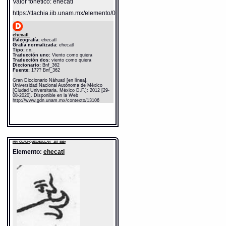
Valor fonético: ehecatl
https://tlachia.iib.unam.mx/elemento/04.02.05
ehecatl
Paleografía:
ehecatl
Grafía normalizada:
ehecatl
Tipo:
r.n.
Traducción uno:
Viento como quiera
Traducción dos:
viento como quiera
Diccionario:
Bnf_362
Fuente:
17?? Bnf_362
Gran Diccionario Náhuatl [en línea].
Universidad Nacional Autónoma de México
[Ciudad Universitaria, México D.F.]: 2012 [29-
08-2020]. Disponible en la Web
http://www.gdn.unam.mx/contexto/13106
MH: CUAUHQUECHOLLAN - 387_885v
Elemento:
ehecatl