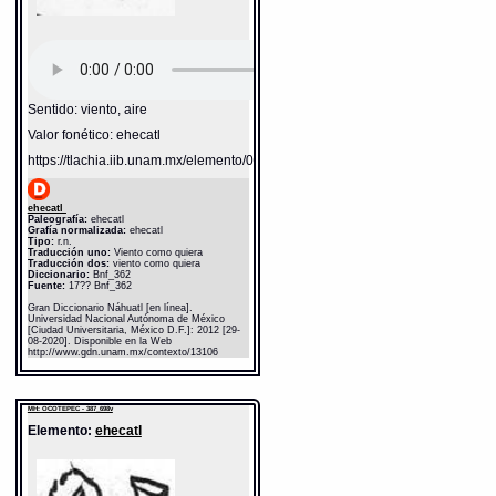
Sentido: viento, aire
Valor fonético: ehecatl
https://tlachia.iib.unam.mx/elemento/04.02.05
ehecatl
Paleografía:
ehecatl
Grafía normalizada:
ehecatl
Tipo:
r.n.
Traducción uno:
Viento como quiera
Traducción dos:
viento como quiera
Diccionario:
Bnf_362
Fuente:
17?? Bnf_362
Gran Diccionario Náhuatl [en línea].
Universidad Nacional Autónoma de México
[Ciudad Universitaria, México D.F.]: 2012 [29-
08-2020]. Disponible en la Web
http://www.gdn.unam.mx/contexto/13106
MH: OCOTEPEC - 387_698v
Elemento:
ehecatl