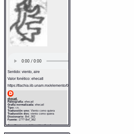
Sentido: viento, aire
Valor fonético: ehecatl
https://tlachia.iib.unam.mx/elemento/04.02.05
ehecatl
Paleografía:
ehecatl
Grafía normalizada:
ehecatl
Tipo:
r.n.
Traducción uno:
Viento como quiera
Traducción dos:
viento como quiera
Diccionario:
Bnf_362
Fuente:
17?? Bnf_362
Gran Diccionario Náhuatl [en línea].
Universidad Nacional Autónoma de México
[Ciudad Universitaria, México D.F.]: 2012 [29-