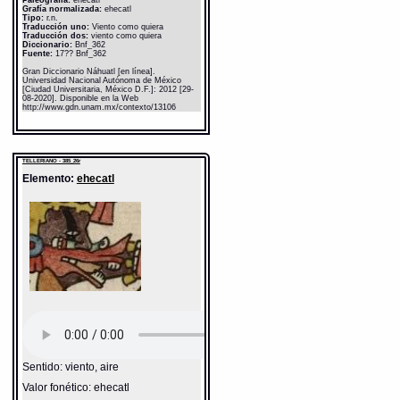
Grafía normalizada:
ehecatl
Tipo:
r.n.
Traducción uno:
Viento como quiera
Traducción dos:
viento como quiera
Diccionario:
Bnf_362
Fuente:
17?? Bnf_362
Gran Diccionario Náhuatl [en línea].
Universidad Nacional Autónoma de México
[Ciudad Universitaria, México D.F.]: 2012 [29-
08-2020]. Disponible en la Web
http://www.gdn.unam.mx/contexto/13106
TELLERIANO - 385_26r
Elemento:
ehecatl
Sentido: viento, aire
Valor fonético: ehecatl