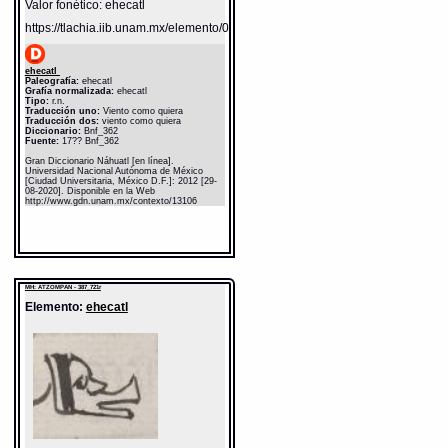
Valor fonético: ehecatl
https://tlachia.iib.unam.mx/elemento/04.02.05
ehecatl
Paleografía:
ehecatl
Grafía normalizada:
ehecatl
Tipo:
r.n.
Traducción uno:
Viento como quiera
Traducción dos:
viento como quiera
Diccionario:
Bnf_362
Fuente:
17?? Bnf_362
Gran Diccionario Náhuatl [en línea].
Universidad Nacional Autónoma de México
[Ciudad Universitaria, México D.F.]: 2012 [29-
08-2020]. Disponible en la Web
http://www.gdn.unam.mx/contexto/13106
MH: ATZOMPAN - 387_721r
Elemento:
ehecatl