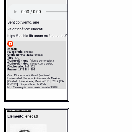
Sentido: viento, aire
Valor fonético: ehecatl
https://tlachia.iib.unam.mx/elemento/04.02.05
ehecatl
Paleografía:
ehecatl
Grafía normalizada:
ehecatl
Tipo:
r.n.
Traducción uno:
Viento como quiera
Traducción dos:
viento como quiera
Diccionario:
Bnf_362
Fuente:
17?? Bnf_362
Gran Diccionario Náhuatl [en línea].
Universidad Nacional Autónoma de México
[Ciudad Universitaria, México D.F.]: 2012 [29-
08-2020]. Disponible en la Web
http://www.gdn.unam.mx/contexto/13106
MH: AZTAHUAYAN - 387_858r
Elemento:
ehecatl