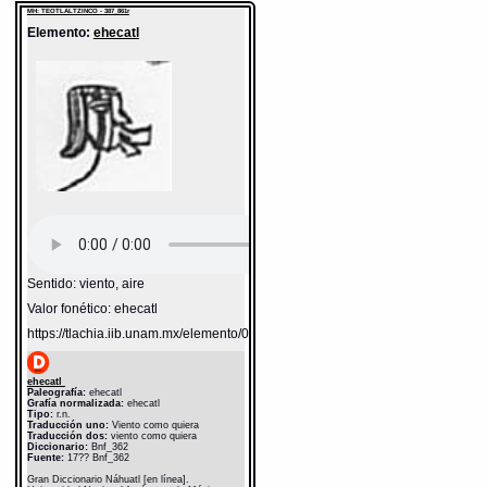
MH: TEOTLALTZINCO - 387_861r
Elemento:
ehecatl
Sentido: viento, aire
Valor fonético: ehecatl
https://tlachia.iib.unam.mx/elemento/04.02.05
ehecatl
Paleografía:
ehecatl
Grafía normalizada:
ehecatl
Tipo:
r.n.
Traducción uno:
Viento como quiera
Traducción dos:
viento como quiera
Diccionario:
Bnf_362
Fuente:
17?? Bnf_362
Gran Diccionario Náhuatl [en línea].