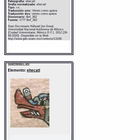
Paleografía:
ehecatl
Grafía normalizada:
ehecatl
Tipo:
r.n.
Traducción uno:
Viento como quiera
Traducción dos:
viento como quiera
Diccionario:
Bnf_362
Fuente:
17?? Bnf_362
Gran Diccionario Náhuatl [en línea].
Universidad Nacional Autónoma de México
[Ciudad Universitaria, México D.F.]: 2012 [29-
08-2020]. Disponible en la Web
http://www.gdn.unam.mx/contexto/13106
CUAUHTINCHAN 2 - MC2
Elemento:
ehecatl