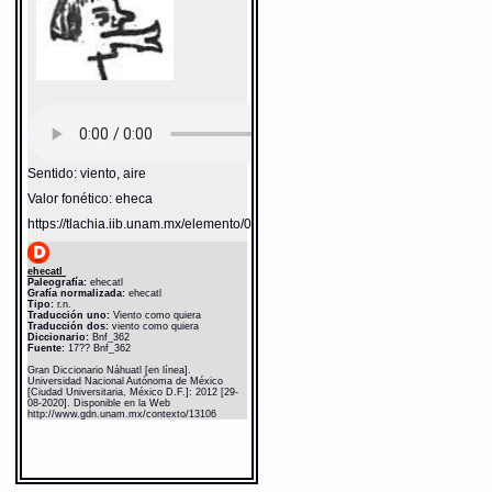
Sentido: viento, aire
Valor fonético: eheca
https://tlachia.iib.unam.mx/elemento/04.02.05
ehecatl
Paleografía:
ehecatl
Grafía normalizada:
ehecatl
Tipo:
r.n.
Traducción uno:
Viento como quiera
Traducción dos:
viento como quiera
Diccionario:
Bnf_362
Fuente:
17?? Bnf_362
Gran Diccionario Náhuatl [en línea].
Universidad Nacional Autónoma de México
[Ciudad Universitaria, México D.F.]: 2012 [29-
08-2020]. Disponible en la Web
http://www.gdn.unam.mx/contexto/13106