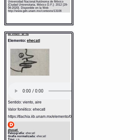
Universidad Nacional Autónoma de México
[Ciudad Universitaria, México D.F.]: 2012 [29-
08-2020]. Disponible en la Web
http://www.gdn.unam.mx/contexto/13106
MH: ATENCO - 387_733r
Elemento:
ehecatl
Sentido: viento, aire
Valor fonético: ehecatl
https://tlachia.iib.unam.mx/elemento/04.02.05
ehecatl
Paleografía:
ehecatl
Grafía normalizada:
ehecatl
Tipo:
r.n.