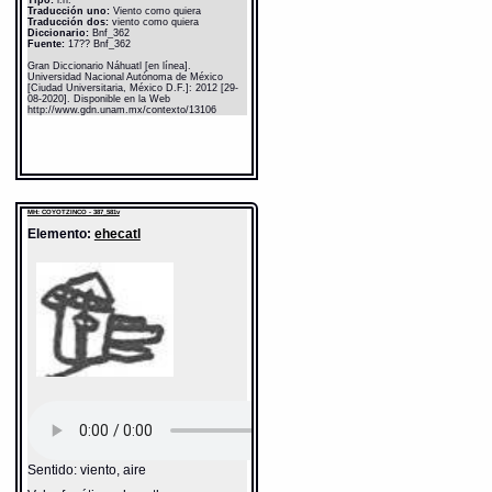
Tipo:
r.n.
Traducción uno:
Viento como quiera
Traducción dos:
viento como quiera
Diccionario:
Bnf_362
Fuente:
17?? Bnf_362
Gran Diccionario Náhuatl [en línea].
Universidad Nacional Autónoma de México
[Ciudad Universitaria, México D.F.]: 2012 [29-
08-2020]. Disponible en la Web
http://www.gdn.unam.mx/contexto/13106
MH: COYOTZINCO - 387_581v
Elemento:
ehecatl
Sentido: viento, aire