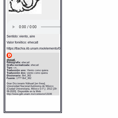
Sentido: viento, aire
Valor fonético: ehecatl
https://tlachia.iib.unam.mx/elemento/04.02.05
ehecatl
Paleografía:
ehecatl
Grafía normalizada:
ehecatl
Tipo:
r.n.
Traducción uno:
Viento como quiera
Traducción dos:
viento como quiera
Diccionario:
Bnf_362
Fuente:
17?? Bnf_362
Gran Diccionario Náhuatl [en línea].
Universidad Nacional Autónoma de México
[Ciudad Universitaria, México D.F.]: 2012 [29-
08-2020]. Disponible en la Web
http://www.gdn.unam.mx/contexto/13106