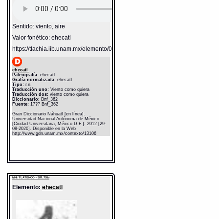
Sentido: viento, aire
Valor fonético: ehecatl
https://tlachia.iib.unam.mx/elemento/04.02.05
ehecatl
Paleografía:
ehecatl
Grafía normalizada:
ehecatl
Tipo:
r.n.
Traducción uno:
Viento como quiera
Traducción dos:
viento como quiera
Diccionario:
Bnf_362
Fuente:
17?? Bnf_362
Gran Diccionario Náhuatl [en línea].
Universidad Nacional Autónoma de México
[Ciudad Universitaria, México D.F.]: 2012 [29-
08-2020]. Disponible en la Web
http://www.gdn.unam.mx/contexto/13106
MH: TLATENCO - 387_755v
Elemento:
ehecatl