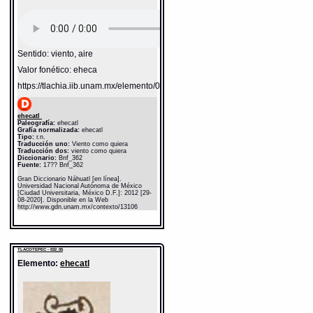
Sentido: viento, aire
Valor fonético: eheca
https://tlachia.iib.unam.mx/elemento/04.02.05
ehecatl
Paleografía:
ehecatl
Grafía normalizada:
ehecatl
Tipo:
r.n.
Traducción uno:
Viento como quiera
Traducción dos:
viento como quiera
Diccionario:
Bnf_362
Fuente:
17?? Bnf_362
Gran Diccionario Náhuatl [en línea].
Universidad Nacional Autónoma de México
[Ciudad Universitaria, México D.F.]: 2012 [29-
08-2020]. Disponible en la Web
http://www.gdn.unam.mx/contexto/13106
TLACOTEPEC - 032_05
Elemento:
ehecatl