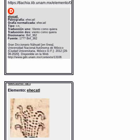
https://tlachia.iib.unam.mx/elemento/04.02.05
ehecatl
Paleografía:
ehecatl
Grafía normalizada:
ehecatl
Tipo:
r.n.
Traducción uno:
Viento como quiera
Traducción dos:
viento como quiera
Diccionario:
Bnf_362
Fuente:
17?? Bnf_362
Gran Diccionario Náhuatl [en línea].
Universidad Nacional Autónoma de México
[Ciudad Universitaria, México D.F.]: 2012 [29-
08-2020]. Disponible en la Web
http://www.gdn.unam.mx/contexto/13106
TEPETLAOZTOC - K05_A
Elemento:
ehecatl