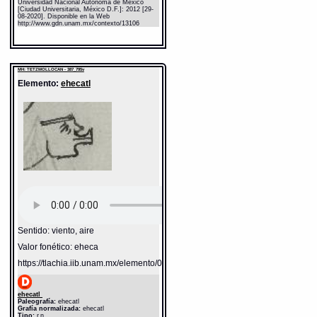
Universidad Nacional Autónoma de México
[Ciudad Universitaria, México D.F.]: 2012 [29-
08-2020]. Disponible en la Web
http://www.gdn.unam.mx/contexto/13106
MH: TETZMOLLOCAN - 387_795v
Elemento:
ehecatl
Sentido: viento, aire
Valor fonético: eheca
https://tlachia.iib.unam.mx/elemento/04.02.05
ehecatl
Paleografía:
ehecatl
Grafía normalizada:
ehecatl
Tipo:
r.n.