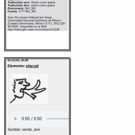
Traducción uno:
Viento como quiera
Traducción dos:
viento como quiera
Diccionario:
Bnf_362
Fuente:
17?? Bnf_362
Gran Diccionario Náhuatl [en línea].
Universidad Nacional Autónoma de México
[Ciudad Universitaria, México D.F.]: 2012 [29-
08-2020]. Disponible en la Web
http://www.gdn.unam.mx/contexto/13106
MH: ATLIXCO - 387_905r
Elemento:
ehecatl
Sentido: viento, aire