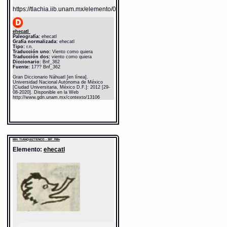
https://tlachia.iib.unam.mx/elemento/04.02.05
ehecatl
Paleografía:
ehecatl
Grafía normalizada:
ehecatl
Tipo:
r.n.
Traducción uno:
Viento como quiera
Traducción dos:
viento como quiera
Diccionario:
Bnf_362
Fuente:
17?? Bnf_362
Gran Diccionario Náhuatl [en línea].
Universidad Nacional Autónoma de México
[Ciudad Universitaria, México D.F.]: 2012 [29-
08-2020]. Disponible en la Web
http://www.gdn.unam.mx/contexto/13106
MH: TIANQUIZTENCO - 387_708v
Elemento:
ehecatl