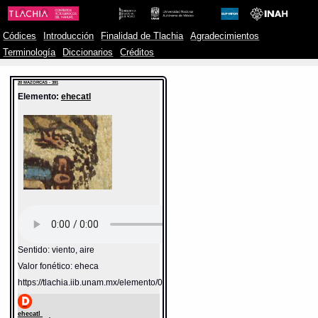
Códices
Introducción
Finalidad de Tlachia
Agradecimientos
Terminología
Diccionarios
Créditos
20 MAZORCAS - 391
Elemento:
ehecatl
Sentido: viento, aire
Valor fonético: eheca
https://tlachia.iib.unam.mx/elemento/04.02.05
ehecatl