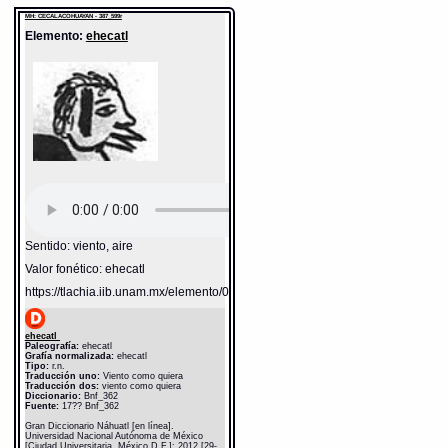
MH: CECALACOHUAYAN - 387_599r
Elemento:
ehecatl
Sentido: viento, aire
Valor fonético: ehecatl
https://tlachia.iib.unam.mx/elemento/04.02.05
ehecatl
Paleografía:
ehecatl
Grafía normalizada:
ehecatl
Tipo:
r.n.
Traducción uno:
Viento como quiera
Traducción dos:
viento como quiera
Diccionario:
Bnf_362
Fuente:
17?? Bnf_362
Gran Diccionario Náhuatl [en línea].
Universidad Nacional Autónoma de México
[Ciudad Universitaria, México D.F.]: 2012 [29-