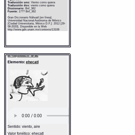
Traducción uno:
Viento como quiera
Traducción dos:
viento como quiera
Diccionario:
Bnf_362
Fuente:
17?? Bnf_362
Gran Diccionario Náhuatl [en línea].
Universidad Nacional Autónoma de México
[Ciudad Universitaria, México D.F.]: 2012 [29-
08-2020]. Disponible en la Web
http://www.gdn.unam.mx/contexto/13106
MH: TIANQUIZMANALCO - 387_900v
Elemento:
ehecatl
Sentido: viento, aire
Valor fonético: ehecatl