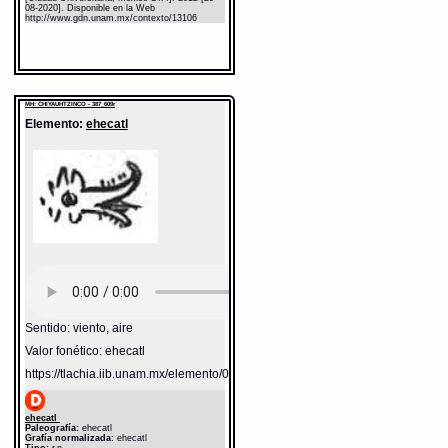
08-2020]. Disponible en la Web
http://www.gdn.unam.mx/contexto/13106
MH: CHIYAUHTZINCO - 387_609r
Elemento:
ehecatl
Sentido: viento, aire
Valor fonético: ehecatl
https://tlachia.iib.unam.mx/elemento/04.02.05
ehecatl
Paleografía:
ehecatl
Grafía normalizada:
ehecatl