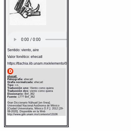
Sentido: viento, aire
Valor fonético: ehecatl
https://tlachia.iib.unam.mx/elemento/04.02.05
ehecatl
Paleografía:
ehecatl
Grafía normalizada:
ehecatl
Tipo:
r.n.
Traducción uno:
Viento como quiera
Traducción dos:
viento como quiera
Diccionario:
Bnf_362
Fuente:
17?? Bnf_362
Gran Diccionario Náhuatl [en línea].
Universidad Nacional Autónoma de México
[Ciudad Universitaria, México D.F.]: 2012 [29-
08-2020]. Disponible en la Web
http://www.gdn.unam.mx/contexto/13106