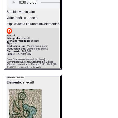
Sentido: viento, aire
Valor fonético: ehecatl
https://tlachia.iib.unam.mx/elemento/04.02.05
ehecatl
Paleografía:
ehecatl
Grafía normalizada:
ehecatl
Tipo:
r.n.
Traducción uno:
Viento como quiera
Traducción dos:
viento como quiera
Diccionario:
Bnf_362
Fuente:
17?? Bnf_362
Gran Diccionario Náhuatl [en línea].
Universidad Nacional Autónoma de México
[Ciudad Universitaria, México D.F.]: 2012 [29-
08-2020]. Disponible en la Web
http://www.gdn.unam.mx/contexto/13106
METLALTOYUCA - M_J
Elemento:
ehecatl