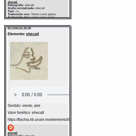
ehecatl
Paleografía:
ehecatl
Grafía normalizada:
ehecatl
Tipo:
r.n.
Traducción uno:
Viento como quiera
Traducción dos:
viento como quiera
Diccionario:
Bnf_362
Fuente:
17?? Bnf_362
MH: TOCUILLAN - 387_725r
Gran Diccionario Náhuatl [en línea].
Universidad Nacional Autónoma de México
Elemento:
ehecatl
[Ciudad Universitaria, México D.F.]: 2012 [29-
08-2020]. Disponible en la Web
http://www.gdn.unam.mx/contexto/13106
Sentido: viento, aire
Valor fonético: ehecatl
https://tlachia.iib.unam.mx/elemento/04.02.05
ehecatl
Paleografía:
ehecatl