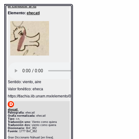
MH: ALMOYAHUACAN - 387_713v
Elemento:
ehecatl
Sentido: viento, aire
Valor fonético: eheca
https://tlachia.iib.unam.mx/elemento/04.02.05
ehecatl
Paleografía:
ehecatl
Grafía normalizada:
ehecatl
Tipo:
r.n.
Traducción uno:
Viento como quiera
Traducción dos:
viento como quiera
Diccionario:
Bnf_362
Fuente:
17?? Bnf_362
Gran Diccionario Náhuatl [en línea].