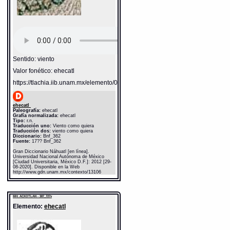
Sentido: viento
Valor fonético: ehecatl
https://tlachia.iib.unam.mx/elemento/04.02.05
ehecatl
Paleografía:
ehecatl
Grafía normalizada:
ehecatl
Tipo:
r.n.
Traducción uno:
Viento como quiera
Traducción dos:
viento como quiera
Diccionario:
Bnf_362
Fuente:
17?? Bnf_362
Gran Diccionario Náhuatl [en línea].
Universidad Nacional Autónoma de México
[Ciudad Universitaria, México D.F.]: 2012 [29-
08-2020]. Disponible en la Web
http://www.gdn.unam.mx/contexto/13106
MH: ACXOTLAN - 387_727v
Elemento:
ehecatl