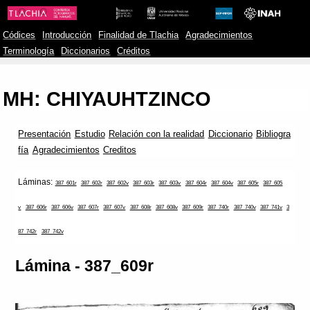
Códices
Introducción
Finalidad de Tlachia
Agradecimientos
Terminología
Diccionarios
Créditos
MH: CHIYAUHTZINCO
Presentación
Estudio
Relación con la realidad
Diccionario
Bibliogra
fía
Agradecimientos
Creditos
Láminas:
387_601r
387_602r
387_602v
387_603r
387_603v
387_604r
387_604v
387_605r
387_605
v
387_606r
387_606v
387_607r
387_607v
387_608r
387_608v
387_609r
387_740r
387_740v
387_741v
3
87_742r
387_742v
Lámina - 387_609r