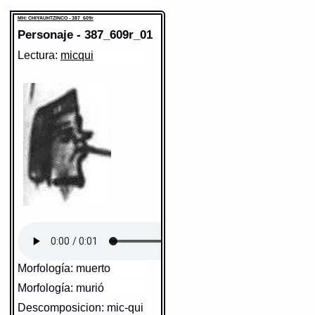
MH: CHIYAUHTZINCO - 387_609r
Personaje - 387_609r_01
Lectura:
micqui
Morfología: muerto
Morfología: murió
Descomposicion: mic-qui