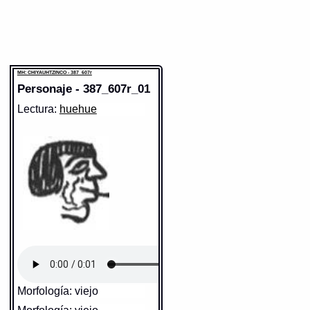
MH: CHIYAUHTZINCO - 387_607r
Personaje - 387_607r_01
Lectura:
huehue
Morfología: viejo