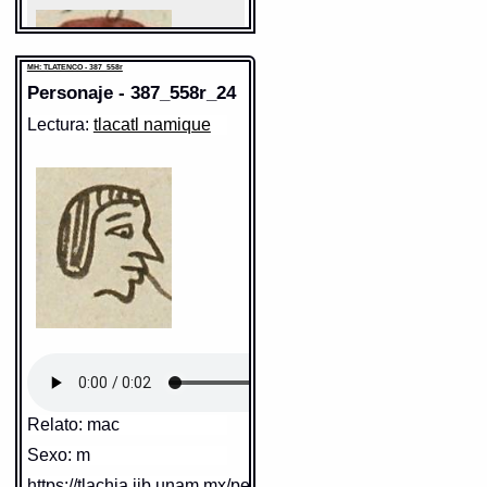
MH: TLATENCO - 387_558r
Personaje - 387_558r_24
Lectura:
tlacatl namique
Sentido:
https://tlachia.iib.unam.mx/elemento/09.09.10
MH: TLATENCO - 387_558r
Elemento:
tlacatl
Relato: mac
Sexo: m
Sentido: hombre
https://tlachia.iib.unam.mx/personaje/387_558r_24