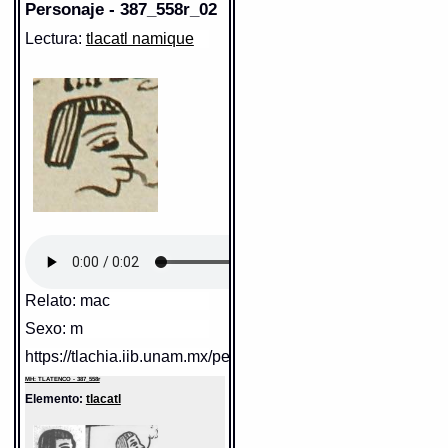
Personaje - 387_558r_02
Lectura:
tlacatl namique
Relato: mac
Sexo: m
https://tlachia.iib.unam.mx/personaje/387_558r_02
MH: TLATENCO - 387_558r
Elemento:
tlacatl