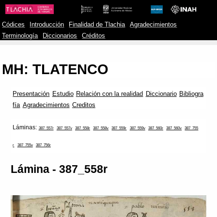
Códices
Introducción
Finalidad de Tlachia
Agradecimientos
Terminología
Diccionarios
Créditos
MH: TLATENCO
Presentación
Estudio
Relación con la realidad
Diccionario
Bibliogra
fía
Agradecimientos
Creditos
Láminas:
387_557r
387_557v
387_558r
387_558v
387_559r
387_559v
387_560r
387_560v
387_755
r
387_755v
387_756r
Lámina - 387_558r