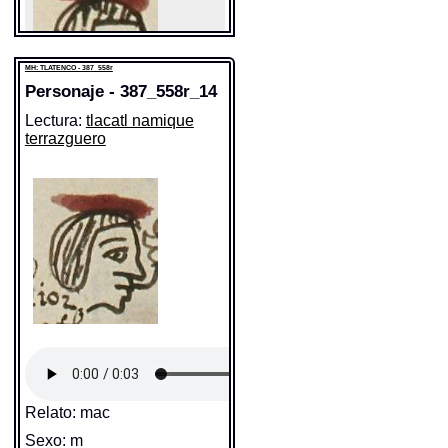
MH: TLATENCO - 387_558r
Personaje - 387_558r_14
Lectura:
tlacatl namique
Sentido:
terrazguero
https://tlachia.iib.unam.mx/elemento/09.09.10
MH: TLATENCO - 387_558r
Elemento:
tlacatl
Sentido: hombre
Relato: mac
Valor fonético: tlacatl
Sexo: m