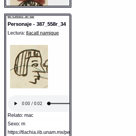
MH: TLATENCO - 387_558r
Personaje - 387_558r_34
Lectura:
tlacatl namique
Sentido:
https://tlachia.iib.unam.mx/elemento/09.09.10
MH: TLATENCO - 387_558r
Elemento:
tlacatl
Relato: mac
Sentido: hombre
Sexo: m
Valor fonético: tlacatl
https://tlachia.iib.unam.mx/personaje/387_558r_34