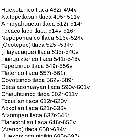
Huexotzinco tlaca 482r-494v
Xaltepetlapan tlaca 495r-511v
Almoyahuacan tlaca 512r-514r
Tecacallaco tlaca 514v-516r
Nepopohualco tlaca 516v-524v
(Ocotepec) tlaca 525r-534v
(Tlayacaque) tlaca 535r-540v
Tianquiztenco tlaca 541r-548v
Tepetzinco tlaca 549r-556v
Tlatenco tlaca 557r-561r
Coyotzinco tlaca 562v-589r
Cecalacohuayan tlaca 590v-601v
Chiauhtzinco tlaca 602r-611v
Tocuillan tlaca 612r-620v
Acxotlan tlaca 621r-636v
Atzompan tlaca 637r-645r
Tlanicontlan tlaca 646r-656v
(Atenco) tlaca 658r-684v
Huexotzinco pipiltin 685r-697v