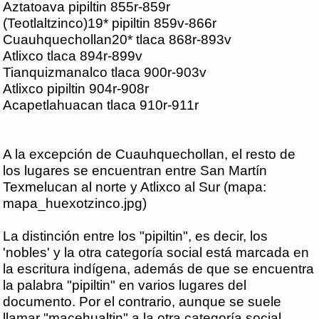
Aztatoava pipiltin 855r-859r
(Teotlaltzinco)19* pipiltin 859v-866r
Cuauhquechollan20* tlaca 868r-893v
Atlixco tlaca 894r-899v
Tianquizmanalco tlaca 900r-903v
Atlixco pipiltin 904r-908r
Acapetlahuacan tlaca 910r-911r
A la excepción de Cuauhquechollan, el resto de
los lugares se encuentran entre San Martín
Texmelucan al norte y Atlixco al Sur (mapa:
mapa_huexotzinco.jpg)
La distinción entre los "pipiltin", es decir, los
'nobles' y la otra categoría social está marcada en
la escritura indígena, además de que se encuentra
la palabra "pipiltin" en varios lugares del
documento. Por el contrario, aunque se suele
llamar "macehualtin" a la otra categoría social,