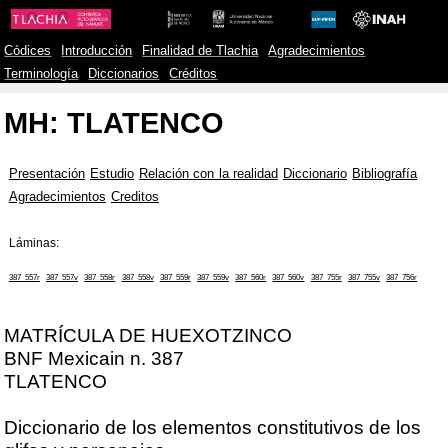
Códices
Introducción
Finalidad de Tlachia
Agradecimientos
Terminología
Diccionarios
Créditos
MH: TLATENCO
Presentación
Estudio
Relación con la realidad
Diccionario
Bibliografía
Agradecimientos
Creditos
Láminas:
387_557r
387_557v
387_558r
387_558v
387_559r
387_559v
387_560r
387_560v
387_755r
387_755v
387_756r
MATRÍCULA DE HUEXOTZINCO
BNF Mexicain n. 387
TLATENCO
Diccionario de los elementos constitutivos de los