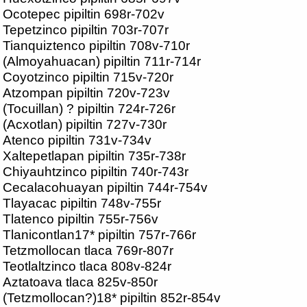
Ocotepec pipiltin 698r-702v
Tepetzinco pipiltin 703r-707r
Tianquiztenco pipiltin 708v-710r
(Almoyahuacan) pipiltin 711r-714r
Coyotzinco pipiltin 715v-720r
Atzompan pipiltin 720v-723v
(Tocuillan) ? pipiltin 724r-726r
(Acxotlan) pipiltin 727v-730r
Atenco pipiltin 731v-734v
Xaltepetlapan pipiltin 735r-738r
Chiyauhtzinco pipiltin 740r-743r
Cecalacohuayan pipiltin 744r-754v
Tlayacac pipiltin 748v-755r
Tlatenco pipiltin 755r-756v
Tlanicontlan17* pipiltin 757r-766r
Tetzmollocan tlaca 769r-807r
Teotlaltzinco tlaca 808v-824r
Aztatoava tlaca 825v-850r
(Tetzmollocan?)18* pipiltin 852r-854v