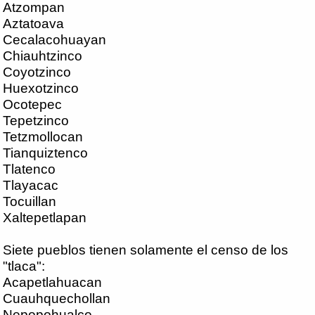
Atzompan
Aztatoava
Cecalacohuayan
Chiauhtzinco
Coyotzinco
Huexotzinco
Ocotepec
Tepetzinco
Tetzmollocan
Tianquiztenco
Tlatenco
Tlayacac
Tocuillan
Xaltepetlapan
Siete pueblos tienen solamente el censo de los
"tlaca":
Acapetlahuacan
Cuauhquechollan
Nepopohualco