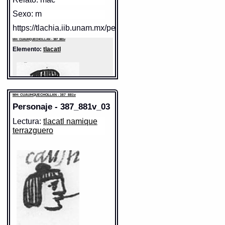
Sexo: m
https://tlachia.iib.unam.mx/personaje/387_881v_01
MH: CUAUHQUECHOLLAN - 387_881v
Elemento:
tlacatl
MH: CUAUHQUECHOLLAN - 387_881v
Personaje - 387_881v_03
Lectura:
tlacatl namique
terrazguero
Sentido: hombre
Valor fonético: tlacatl
https://tlachia.iib.unam.mx/elemento/01.01.01
tlacatl
Paleografía:
tlacatl