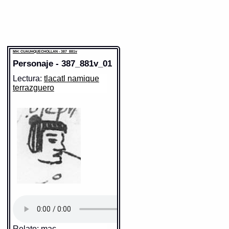
MH: CUAUHQUECHOLLAN - 387_881v
Personaje - 387_881v_01
Lectura:
tlacatl namique
terrazguero
Relato: mac