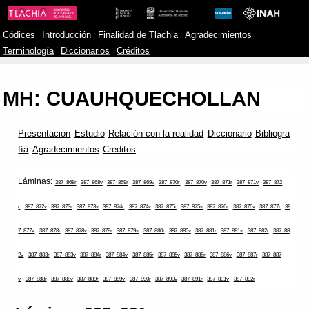
Códices
Introducción
Finalidad de Tlachia
Agradecimientos
Terminología
Diccionarios
Créditos
MH: CUAUHQUECHOLLAN
Presentación
Estudio
Relación con la realidad
Diccionario
Bibliogra
fía
Agradecimientos
Creditos
Láminas:
387_868r
387_868v
387_869r
387_869v
387_870r
387_870v
387_871r
387_871v
387_872
r
387_872v
387_873r
387_873v
387_874r
387_874v
387_875r
387_875v
387_876r
387_876v
387_877r
38
7_877v
387_878r
387_878v
387_879r
387_879v
387_880r
387_880v
387_881r
387_881v
387_882r
387_88
2v
387_883r
387_883v
387_884r
387_884v
387_885r
387_885v
387_886r
387_886v
387_887r
387_887
v
387_888r
387_888v
387_889r
387_889v
387_890r
387_890v
387_891r
387_891v
387_892r