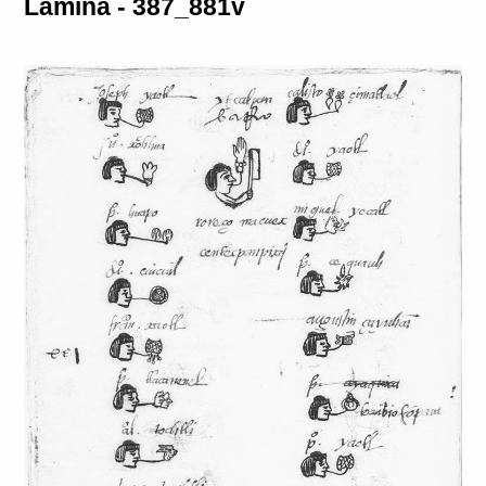
Lámina - 387_881v