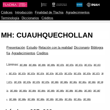
Códices
Introducción
Finalidad de Tlachia
Agradecimientos
Terminología
Diccionarios
Créditos
MH: CUAUHQUECHOLLAN
Presentación
Estudio
Relación con la realidad
Diccionario
Bibliogra
fía
Agradecimientos
Creditos
Láminas:
387_868r
387_868v
387_869r
387_869v
387_870r
387_870v
387_871r
387_871v
387_872
r
387_872v
387_873r
387_873v
387_874r
387_874v
387_875r
387_875v
387_876r
387_876v
387_877r
38
7_877v
387_878r
387_878v
387_879r
387_879v
387_880r
387_880v
387_881r
387_881v
387_882r
387_88
2v
387_883r
387_883v
387_884r
387_884v
387_885r
387_885v
387_886r
387_886v
387_887r
387_887
v
387_888r
387_888v
387_889r
387_889v
387_890r
387_890v
387_891r
387_891v
387_892r