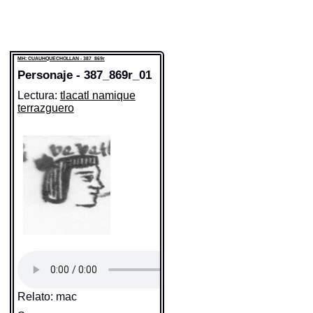
MH: CUAUHQUECHOLLAN - 387_869r
Personaje - 387_869r_01
Lectura:
tlacatl namique
terrazguero
Relato: mac