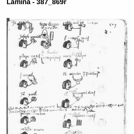
Lámina - 387_869r