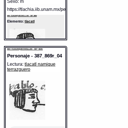
Sexo: m
https://tlachia.iib.unam.mx/personaje/387_869r_01
MH: CUAUHQUECHOLLAN - 387_869r
Elemento:
tlacatl
MH: CUAUHQUECHOLLAN - 387_869r
Personaje - 387_869r_04
Lectura:
tlacatl namique
terrazguero
Sentido: hombre
Valor fonético: tlacatl
https://tlachia.iib.unam.mx/elemento/01.01.01
tlacatl
Paleografía:
tlacatl
Grafía normalizada:
tlacatl
Tipo:
r.n.