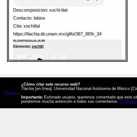
Descomposicion: xochi-tlal-
Contacto: labios
Cita: xochitlal
https://tlachia.iib.unam.mx/glifo/387_869r_34
MH: CUAUHQUECHOLLAN - 387_869r
Elemento:
xochitl
¿Cómo citar este recurso web?
Tlachia
[en línea]. Universidad Nacional Autónoma de México [Ciud
Contacto
Importante:
Estimado usuario, queremos comentarle que este siti
pondremos mucha antención a todos sus comentarios.
Comentar