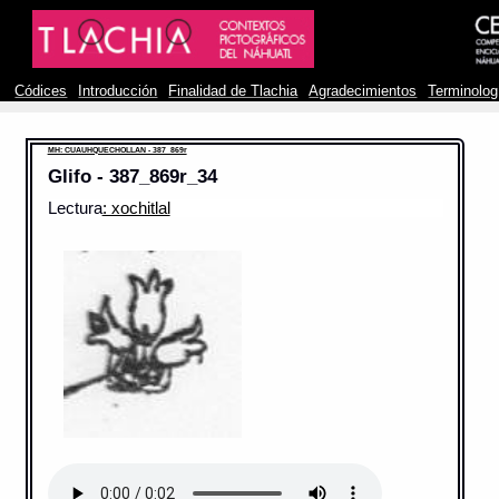
Códices
Introducción
Finalidad de Tlachia
Agradecimientos
Terminolog
MH: CUAUHQUECHOLLAN - 387_869r
Glifo - 387_869r_34
Lectura
: xochitlal