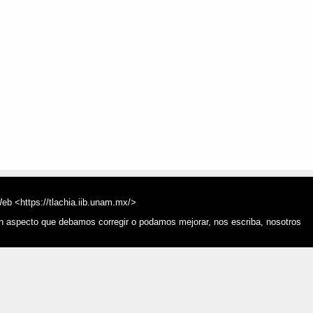
Web <https://tlachia.iib.unam.mx/>
ún aspecto que debamos corregir o podamos mejorar, nos escriba, nosotros