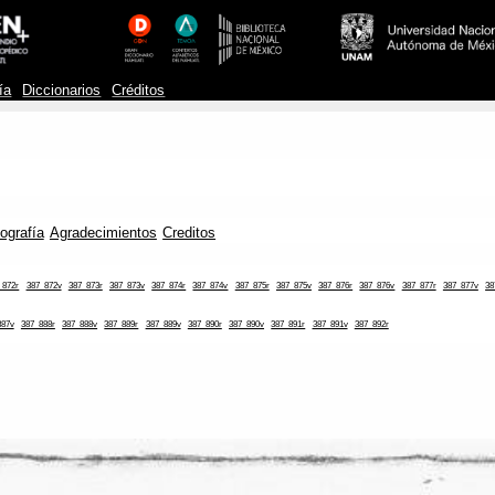
ía
Diccionarios
Créditos
iografía
Agradecimientos
Creditos
_872r
387_872v
387_873r
387_873v
387_874r
387_874v
387_875r
387_875v
387_876r
387_876v
387_877r
387_877v
38
887v
387_888r
387_888v
387_889r
387_889v
387_890r
387_890v
387_891r
387_891v
387_892r