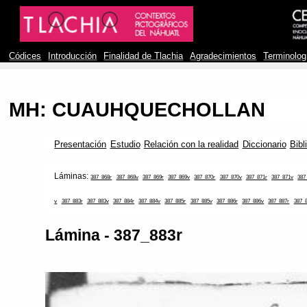
Códices
Introducción
Finalidad de Tlachia
Agradecimientos
Terminolog
MH: CUAUHQUECHOLLAN
Presentación
Estudio
Relación con la realidad
Diccionario
Bibl
Láminas:
387_868r
387_868v
387_869r
387_869v
387_870r
387_870v
387_871r
387_871v
387
v
387_883r
387_883v
387_884r
387_884v
387_885r
387_885v
387_886r
387_886v
387_887r
387_
Lámina - 387_883r