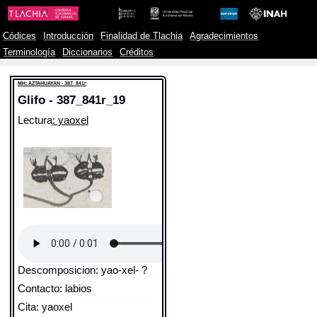
Códices
Introducción
Finalidad de Tlachia
Agradecimientos
Terminología
Diccionarios
Créditos
MH: AZTAHUAYAN - 387_841r
Glifo - 387_841r_19
Lectura
: yaoxel
Descomposicion: yao-xel- ?
Contacto: labios
Cita: yaoxel