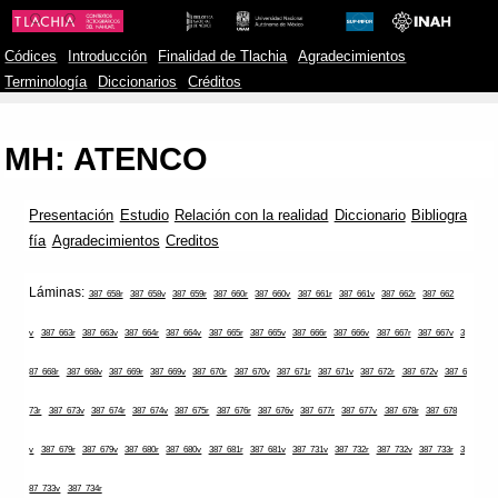
Códices
Introducción
Finalidad de Tlachia
Agradecimientos
Terminología
Diccionarios
Créditos
MH: ATENCO
Presentación
Estudio
Relación con la realidad
Diccionario
Bibliogra
fía
Agradecimientos
Creditos
Láminas:
387_658r
387_658v
387_659r
387_660r
387_660v
387_661r
387_661v
387_662r
387_662
v
387_663r
387_663v
387_664r
387_664v
387_665r
387_665v
387_666r
387_666v
387_667r
387_667v
3
87_668r
387_668v
387_669r
387_669v
387_670r
387_670v
387_671r
387_671v
387_672r
387_672v
387_6
73r
387_673v
387_674r
387_674v
387_675r
387_676r
387_676v
387_677r
387_677v
387_678r
387_678
v
387_679r
387_679v
387_680r
387_680v
387_681r
387_681v
387_731v
387_732r
387_732v
387_733r
3
87_733v
387_734r