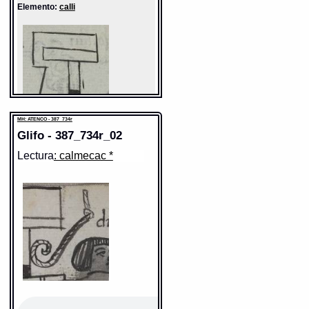
Elemento:
calli
MH: ATENCO - 387_734r
Glifo - 387_734r_02
Lectura
: calmecac *
Sentido: casa
Valor fonético: calli
https://tlachia.iib.unam.mx/elemento/05.01.01
calli
Paleografía:
calli
Grafía normalizada:
calli
Tipo:
r.n.
Traducción uno:
casa
Traducción dos:
casa
Diccionario:
Arenas
Contexto:
CASA
xiquichpana in calli
= barre la casa
(Palabras que comunmente suele dezir