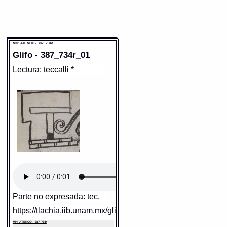
MH: ATENCO - 387_734r
Glifo - 387_734r_01
Lectura
: teccalli *
Parte no expresada: tec,
https://tlachia.iib.unam.mx/glifo/387_734r_01
MH: ATENCO - 387_734r