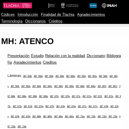
Códices
Introducción
Finalidad de Tlachia
Agradecimientos
Terminología
Diccionarios
Créditos
MH: ATENCO
Presentación
Estudio
Relación con la realidad
Diccionario
Bibliogra
fía
Agradecimientos
Creditos
Láminas:
387_658r
387_658v
387_659r
387_660r
387_660v
387_661r
387_661v
387_662r
387_662
v
387_663r
387_663v
387_664r
387_664v
387_665r
387_665v
387_666r
387_666v
387_667r
387_667v
3
87_668r
387_668v
387_669r
387_669v
387_670r
387_670v
387_671r
387_671v
387_672r
387_672v
387_6
73r
387_673v
387_674r
387_674v
387_675r
387_676r
387_676v
387_677r
387_677v
387_678r
387_678
v
387_679r
387_679v
387_680r
387_680v
387_681r
387_681v
387_731v
387_732r
387_732v
387_733r
3
87_733v
387_734r