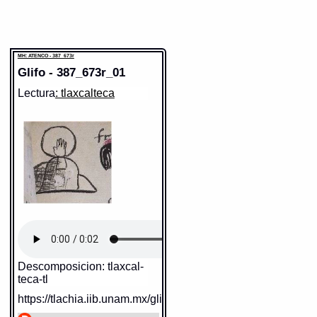
MH: ATENCO - 387_673r
Glifo - 387_673r_01
Lectura
: tlaxcalteca
Descomposicion: tlaxcal-
teca-tl
https://tlachia.iib.unam.mx/glifo/387_673r_01