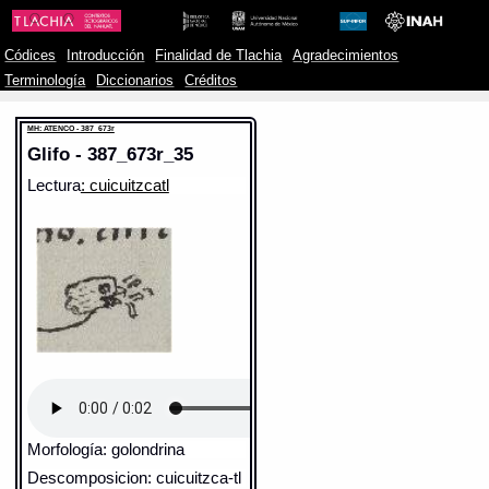
Códices
Introducción
Finalidad de Tlachia
Agradecimientos
Terminología
Diccionarios
Créditos
MH: ATENCO - 387_673r
Glifo - 387_673r_35
Lectura
: cuicuitzcatl
Morfología: golondrina
Descomposicion: cuicuitzca-tl