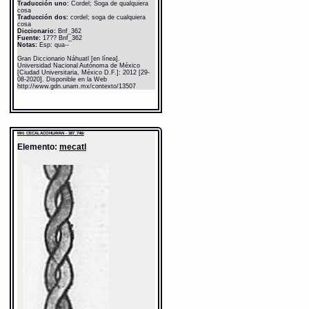
Traducción uno:
Cordel; Soga de qualquiera
cosa
Traducción dos:
cordel; soga de cualquiera
cosa
Diccionario:
Bnf_362
Fuente:
17?? Bnf_362
Notas:
Esp: qua--
Gran Diccionario Náhuatl [en línea].
Universidad Nacional Autónoma de México
[Ciudad Universitaria, México D.F.]: 2012 [29-
08-2020]. Disponible en la Web
http://www.gdn.unam.mx/contexto/13507
MH: CECALACOHUAYAN - 387_746r
Elemento:
mecatl