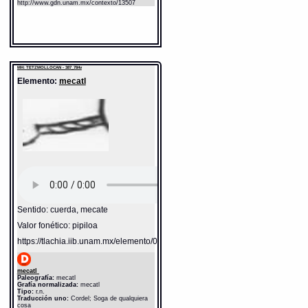
http://www.gdn.unam.mx/contexto/13507
MH: TETZMOLLOCAN - 387_784v
Elemento:
mecatl
Sentido: cuerda, mecate
Valor fonético: pipiloa
https://tlachia.iib.unam.mx/elemento/05.11.03
mecatl
Paleografía:
mecatl
Grafía normalizada:
mecatl
Tipo:
r.n.
Traducción uno:
Cordel; Soga de qualquiera
cosa