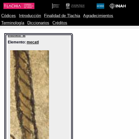
Códices
Introducción
Finalidad de Tlachia
Agradecimientos
Terminología
Diccionarios
Créditos
20 MAZORCAS - 391
Elemento:
mecatl