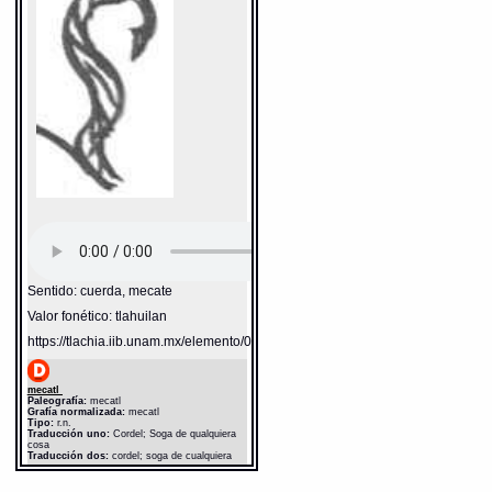
Sentido: cuerda, mecate
Valor fonético: tlahuilan
https://tlachia.iib.unam.mx/elemento/05.11.03
mecatl
Paleografía:
mecatl
Grafía normalizada:
mecatl
Tipo:
r.n.
Traducción uno:
Cordel; Soga de qualquiera
cosa
Traducción dos:
cordel; soga de cualquiera
cosa
Diccionario:
Bnf_362
Fuente:
17?? Bnf_362