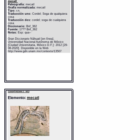
mecatl
Paleografía:
mecatl
Grafía normalizada:
mecatl
Tipo:
r.n.
Traducción uno:
Cordel; Soga de qualquiera
cosa
Traducción dos:
cordel; soga de cualquiera
cosa
Diccionario:
Bnf_362
Fuente:
17?? Bnf_362
Notas:
Esp: qua--
Gran Diccionario Náhuatl [en línea].
Universidad Nacional Autónoma de México
[Ciudad Universitaria, México D.F.]: 2012 [29-
08-2020]. Disponible en la Web
http://www.gdn.unam.mx/contexto/13507
CUAUHTINCHAN 2 - MC2
Elemento:
mecatl