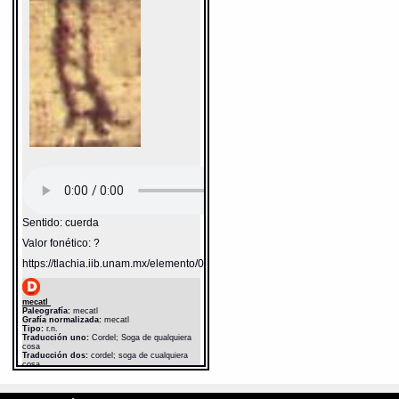
Sentido: cuerda
Valor fonético: ?
https://tlachia.iib.unam.mx/elemento/05.11.03
mecatl
Paleografía:
mecatl
Grafía normalizada:
mecatl
Tipo:
r.n.
Traducción uno:
Cordel; Soga de qualquiera
cosa
Traducción dos:
cordel; soga de cualquiera
cosa
Diccionario:
Bnf_362
Fuente:
17?? Bnf_362
Notas:
Esp: qua--