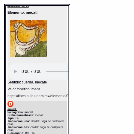
cosa
Diccionario:
Bnf_362
MATRITENSES - RP_263r
Fuente:
17?? Bnf_362
Notas:
Esp: qua--
Elemento:
mecatl
Gran Diccionario Náhuatl [en línea].
Universidad Nacional Autónoma de México
[Ciudad Universitaria, México D.F.]: 2012 [29-
08-2020]. Disponible en la Web
http://www.gdn.unam.mx/contexto/13507
Sentido: cuerda, mecate
Valor fonético: meca
https://tlachia.iib.unam.mx/elemento/05.11.03
mecatl
Paleografía:
mecatl
Grafía normalizada:
mecatl
Tipo:
r.n.
Traducción uno:
Cordel; Soga de qualquiera
cosa
Traducción dos:
cordel; soga de cualquiera
cosa
Diccionario:
Bnf_362