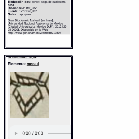
Traducción dos:
cordel; soga de cualquiera
cosa
Diccionario:
Bnf_362
Fuente:
17?? Bnf_362
Notas:
Esp: qua--
Gran Diccionario Náhuatl [en línea].
Universidad Nacional Autónoma de México
[Ciudad Universitaria, México D.F.]: 2012 [29-
08-2020]. Disponible en la Web
http://www.gdn.unam.mx/contexto/13507
MH: TIANQUIZTENCO - 387_709r
Elemento:
mecatl