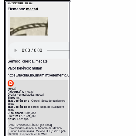
Notas:
Esp: qua--
MH: TEPETZINCO - 387_551v
Gran Diccionario Náhuatl [en línea].
Elemento:
mecatl
Universidad Nacional Autónoma de México
[Ciudad Universitaria, México D.F.]: 2012 [29-
08-2020]. Disponible en la Web
http://www.gdn.unam.mx/contexto/13507
Sentido: cuerda, mecate
Valor fonético: huilan
https://tlachia.iib.unam.mx/elemento/05.11.03
mecatl
Paleografía:
mecatl
Grafía normalizada:
mecatl
Tipo:
r.n.
Traducción uno:
Cordel; Soga de qualquiera
cosa
Traducción dos:
cordel; soga de cualquiera
cosa
Diccionario:
Bnf_362
Fuente:
17?? Bnf_362
Notas:
Esp: qua--
Gran Diccionario Náhuatl [en línea].
Universidad Nacional Autónoma de México
[Ciudad Universitaria, México D.F.]: 2012 [29-
08-2020]. Disponible en la Web