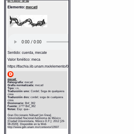
MH: TLAYACAC - 387_538r
http://www.gdn.unam.mx/contexto/13507
Elemento:
mecatl
Sentido: cuerda, mecate
Valor fonético: meca
https://tlachia.iib.unam.mx/elemento/05.11.03
mecatl
Paleografía:
mecatl
Grafía normalizada:
mecatl
Tipo:
r.n.
Traducción uno:
Cordel; Soga de qualquiera
cosa
Traducción dos:
cordel; soga de cualquiera
cosa
Diccionario:
Bnf_362
Fuente:
17?? Bnf_362
Notas:
Esp: qua--
Gran Diccionario Náhuatl [en línea].
Universidad Nacional Autónoma de México
[Ciudad Universitaria, México D.F.]: 2012 [29-
08-2020]. Disponible en la Web
http://www.gdn.unam.mx/contexto/13507