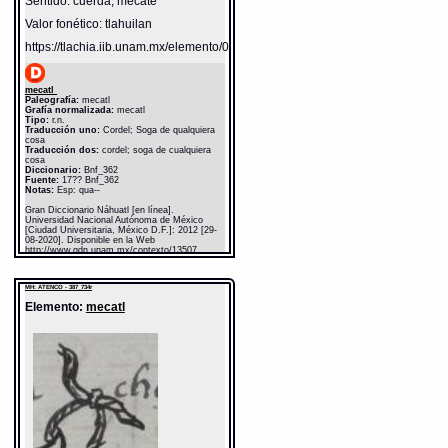
Sentido: cuerda, mecate
Valor fonético: tlahuilan
https://tlachia.iib.unam.mx/elemento/05.11.03
mecatl
Paleografía:
mecatl
Grafía normalizada:
mecatl
Tipo:
r.n.
Traducción uno:
Cordel; Soga de qualquiera
cosa
Traducción dos:
cordel; soga de cualquiera
cosa
Diccionario:
Bnf_362
Fuente:
17?? Bnf_362
Notas:
Esp: qua--
Gran Diccionario Náhuatl [en línea].
Universidad Nacional Autónoma de México
[Ciudad Universitaria, México D.F.]: 2012 [29-
08-2020]. Disponible en la Web
http://www.gdn.unam.mx/contexto/13507
MH: ATENCO - 387_734r
Elemento:
mecatl