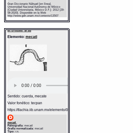
Gran Diccionario Náhuatl [en línea].
Universidad Nacional Autónoma de México
[Ciudad Universitaria, México D.F.]: 2012 [29-
08-2020]. Disponible en la Web
http://www.gdn.unam.mx/contexto/13507
MH: AZTAHUAYAN - 387_843r
Elemento:
mecatl
Sentido: cuerda, mecate
Valor fonético: tecpan
https://tlachia.iib.unam.mx/elemento/05.11.03
mecatl
Paleografía:
mecatl
Grafía normalizada:
mecatl
Tipo:
r.n.