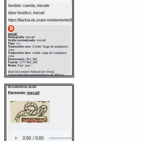
Sentido: cuerda, mecate
Valor fonético: mecatl
https://tlachia.iib.unam.mx/elemento/05.11.03
mecatl
Paleografía:
mecatl
Grafía normalizada:
mecatl
Tipo:
r.n.
Traducción uno:
Cordel; Soga de qualquiera
cosa
Traducción dos:
cordel; soga de cualquiera
cosa
Diccionario:
Bnf_362
Fuente:
17?? Bnf_362
Notas:
Esp: qua--
Gran Diccionario Náhuatl [en línea].
Universidad Nacional Autónoma de México
[Ciudad Universitaria, México D.F.]: 2012 [29-
08-2020]. Disponible en la Web
http://www.gdn.unam.mx/contexto/13507
MH: TLANICONTLAN - 387_765v
Elemento:
mecatl