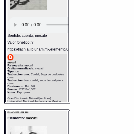
Sentido: cuerda, mecate
Valor fonético: ?
https://tlachia.iib.unam.mx/elemento/05.11.03
mecatl
Paleografía:
mecatl
Grafía normalizada:
mecatl
Tipo:
r.n.
Traducción uno:
Cordel; Soga de qualquiera
cosa
Traducción dos:
cordel; soga de cualquiera
cosa
Diccionario:
Bnf_362
Fuente:
17?? Bnf_362
Notas:
Esp: qua--
Gran Diccionario Náhuatl [en línea].
Universidad Nacional Autónoma de México
[Ciudad Universitaria, México D.F.]: 2012 [29-
08-2020]. Disponible en la Web
http://www.gdn.unam.mx/contexto/13507
MH: ATLIXCO - 387_905v
Elemento:
mecatl