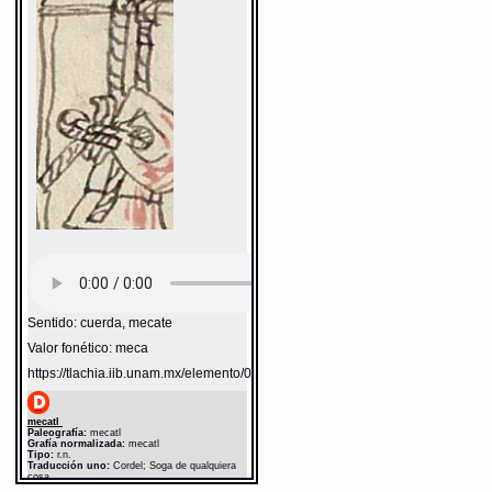
Sentido: cuerda, mecate
Valor fonético: meca
https://tlachia.iib.unam.mx/elemento/05.11.03
mecatl
Paleografía:
mecatl
Grafía normalizada:
mecatl
Tipo:
r.n.
Traducción uno:
Cordel; Soga de qualquiera
cosa
Traducción dos:
cordel; soga de cualquiera