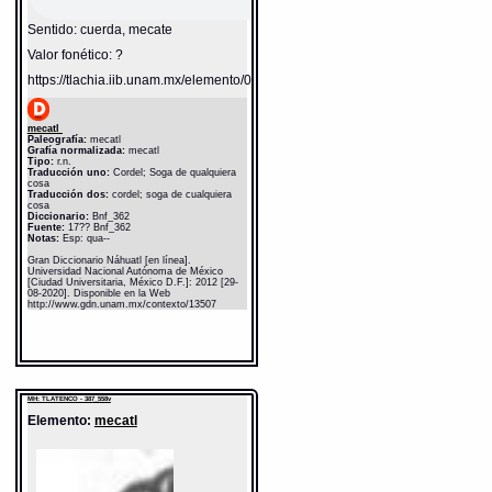
Sentido: cuerda, mecate
Valor fonético: ?
https://tlachia.iib.unam.mx/elemento/05.11.03
mecatl
Paleografía:
mecatl
Grafía normalizada:
mecatl
Tipo:
r.n.
Traducción uno:
Cordel; Soga de qualquiera
cosa
Traducción dos:
cordel; soga de cualquiera
cosa
Diccionario:
Bnf_362
Fuente:
17?? Bnf_362
Notas:
Esp: qua--
Gran Diccionario Náhuatl [en línea].
Universidad Nacional Autónoma de México
[Ciudad Universitaria, México D.F.]: 2012 [29-
08-2020]. Disponible en la Web
http://www.gdn.unam.mx/contexto/13507
MH: TLATENCO - 387_558v
Elemento:
mecatl