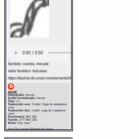
Sentido: cuerda, mecate
Valor fonético: tlahuilan
https://tlachia.iib.unam.mx/elemento/05.11.03
mecatl
Paleografía:
mecatl
Grafía normalizada:
mecatl
Tipo:
r.n.
Traducción uno:
Cordel; Soga de qualquiera
cosa
Traducción dos:
cordel; soga de cualquiera
cosa
Diccionario:
Bnf_362
Fuente:
17?? Bnf_362
Notas:
Esp: qua--
Gran Diccionario Náhuatl [en línea].
Universidad Nacional Autónoma de México
[Ciudad Universitaria, México D.F.]: 2012 [29-
08-2020]. Disponible en la Web