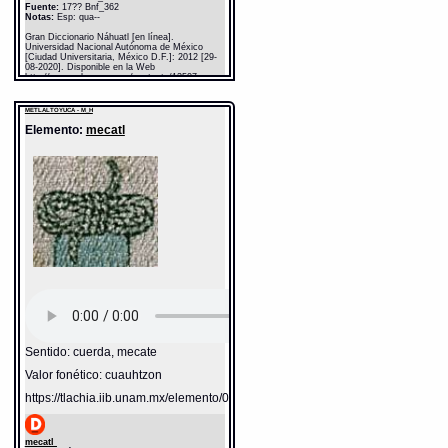
Fuente:
17?? Bnf_362
Notas:
Esp: qua--
Gran Diccionario Náhuatl [en línea].
Universidad Nacional Autónoma de México
[Ciudad Universitaria, México D.F.]: 2012 [29-
08-2020]. Disponible en la Web
http://www.gdn.unam.mx/contexto/13507
METLALTOYUCA - M_H
Elemento:
mecatl
Sentido: cuerda, mecate
Valor fonético: cuauhtzon
https://tlachia.iib.unam.mx/elemento/05.11.03
mecatl