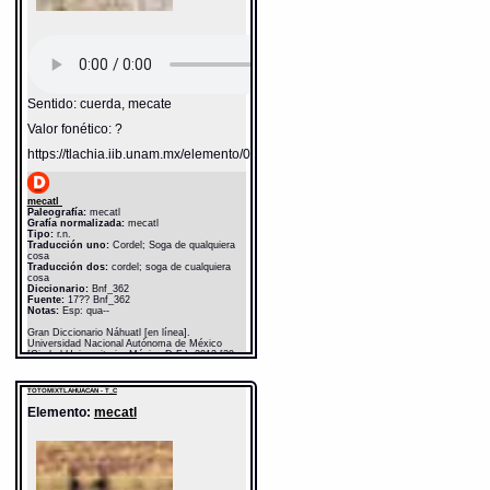
Sentido: cuerda, mecate
Valor fonético: ?
https://tlachia.iib.unam.mx/elemento/05.11.03
mecatl
Paleografía:
mecatl
Grafía normalizada:
mecatl
Tipo:
r.n.
Traducción uno:
Cordel; Soga de qualquiera
cosa
Traducción dos:
cordel; soga de cualquiera
cosa
Diccionario:
Bnf_362
Fuente:
17?? Bnf_362
Notas:
Esp: qua--
Gran Diccionario Náhuatl [en línea].
Universidad Nacional Autónoma de México
[Ciudad Universitaria, México D.F.]: 2012 [29-
08-2020]. Disponible en la Web
http://www.gdn.unam.mx/contexto/13507
TOTOMIXTLAHUACAN - T_C
Elemento:
mecatl