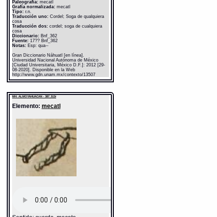
Paleografía:
mecatl
Grafía normalizada:
mecatl
Tipo:
r.n.
Traducción uno:
Cordel; Soga de qualquiera
cosa
Traducción dos:
cordel; soga de cualquiera
cosa
Diccionario:
Bnf_362
Fuente:
17?? Bnf_362
Notas:
Esp: qua--
Gran Diccionario Náhuatl [en línea].
Universidad Nacional Autónoma de México
[Ciudad Universitaria, México D.F.]: 2012 [29-
08-2020]. Disponible en la Web
http://www.gdn.unam.mx/contexto/13507
MH: ALMOYAHUACAN - 387_513r
Elemento:
mecatl