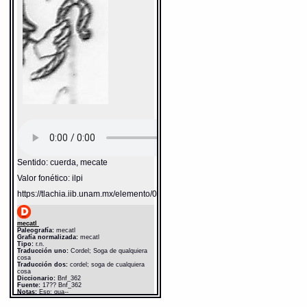
Sentido: cuerda, mecate
Valor fonético: ilpi
https://tlachia.iib.unam.mx/elemento/05.11.03
mecatl
Paleografía:
mecatl
Grafía normalizada:
mecatl
Tipo:
r.n.
Traducción uno:
Cordel; Soga de qualquiera
cosa
Traducción dos:
cordel; soga de cualquiera
cosa
Diccionario:
Bnf_362
Fuente:
17?? Bnf_362
Notas:
Esp: qua--
Gran Diccionario Náhuatl [en línea].