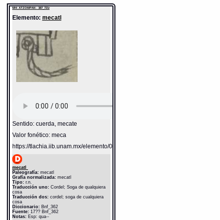
Universidad Nacional Autónoma de México
MH: ATZOMPAN - 387_721r
[Ciudad Universitaria, México D.F.]: 2012 [29-
08-2020]. Disponible en la Web
Elemento:
mecatl
http://www.gdn.unam.mx/contexto/13507
Sentido: cuerda, mecate
Valor fonético: meca
https://tlachia.iib.unam.mx/elemento/05.11.03
mecatl
Paleografía:
mecatl
Grafía normalizada:
mecatl
Tipo:
r.n.
Traducción uno:
Cordel; Soga de qualquiera
cosa
Traducción dos:
cordel; soga de cualquiera
cosa
Diccionario:
Bnf_362
Fuente:
17?? Bnf_362
Notas:
Esp: qua--