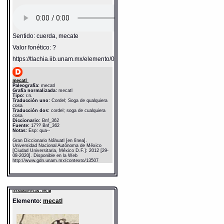
Sentido: cuerda, mecate
Valor fonético: ?
https://tlachia.iib.unam.mx/elemento/05.11.03
mecatl
Paleografía:
mecatl
Grafía normalizada:
mecatl
Tipo:
r.n.
Traducción uno:
Cordel; Soga de qualquiera
cosa
Traducción dos:
cordel; soga de cualquiera
cosa
Diccionario:
Bnf_362
Fuente:
17?? Bnf_362
Notas:
Esp: qua--
Gran Diccionario Náhuatl [en línea].
Universidad Nacional Autónoma de México
[Ciudad Universitaria, México D.F.]: 2012 [29-
08-2020]. Disponible en la Web
http://www.gdn.unam.mx/contexto/13507
IXTACMAXTITLAN - 075_38
Elemento:
mecatl