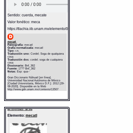
Sentido: cuerda, mecate
Valor fonético: meca
https://tlachia.iib.unam.mx/elemento/05.11.03
mecatl
Paleografía:
mecatl
Grafía normalizada:
mecatl
Tipo:
r.n.
Traducción uno:
Cordel; Soga de qualquiera
cosa
Traducción dos:
cordel; soga de cualquiera
cosa
Diccionario:
Bnf_362
Fuente:
17?? Bnf_362
Notas:
Esp: qua--
Gran Diccionario Náhuatl [en línea].
Universidad Nacional Autónoma de México
[Ciudad Universitaria, México D.F.]: 2012 [29-
08-2020]. Disponible en la Web
http://www.gdn.unam.mx/contexto/13507
MH: COYOTZINCO - 387_574v
Elemento:
mecatl