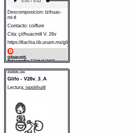
Fuente:
1645 Carochi
Notas:
ä-- ö-- ç--
Descomposicion: tzihuac-
Gran Diccionario Náhuatl [en línea].
mi-tl
Universidad Nacional Autónoma de
México [Ciudad Universitaria, México
Contacto: coiffure
D.F.]: 2012 [29-08-2020]. Disponible en
la Web
http://www.gdn.unam.mx/contexto/19187
Cita: çi//huacmitl V. 26v
https://tlachia.iib.unam.mx/glifo/V26v_2_B
tzihuacmitl
Paleografía:
TZIHUACMITL
Grafía normalizada:
tzihuacmitl
ASUNCIóN - V26v
Tipo:
r.n.
Glifo - V26v_3_A
Traducción uno:
Flèche dont
la hampe est faite dans une
Sentido: agua
Lectura
: ixpolihuitl
variété de cactus.
Valor fonético: i
Traducción dos:
flèche dont la
hampe est faite dans une
https://tlachia.iib.unam.mx/elemento/04.05.01
variété de cactus.
Diccionario:
Wimmer
Contexto:
tzihuacmîtl
Flèche
atl
dont la hampe est faite dans
Paleografía:
atl
Grafía normalizada:
atl
une variété de cactus.
Tipo:
r.n.
Allem., Kaktusstengelpfeil.
Traducción uno:
agua
SGA II 452-453 suppose que
Traducción dos:
agua
Diccionario:
Arenas
c'est là l'arme nationale des