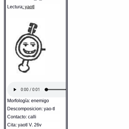
dezir, y preguntar, en razon de
necuametl, tzihuactli, mizquitlah ", and
adereçar la comida: 1, 87)
where the war dead were, there were
Lectura
: yaotl
the maguevs, the tzihuactli plants, the
xicquetza comitl
= poned la olla
mezquite groves. Sah3,49.
(Palabras comunes, y ordinarias, que
Identité inconnue mais la plante est
se suelen dezir, y preguntar, en razon
décrite parmi les cactées et les agaves
de adereçar la comida: 1, 87)
dans Sah11,218.
SGA II 452 met " tzihuac " en relation
Fuente:
1611 Arenas
avec le verbe " tzicoa ", 'ergreifen,
packen, festhalten'.
Gran Diccionario Náhuatl [en línea].
Illustration. Codex de Florence.
Universidad Nacional Autónoma de
Dib.Anders. XI fig. 752.
México [Ciudad Universitaria, México
Fuente:
2004 Wimmer
Sentido: lluvia
D.F.]: 2012 [29-08-2020]. Disponible en
la Web
Gran Diccionario Náhuatl [en línea].
Valor fonético: quiyauh
http://www.gdn.unam.mx/contexto/10466
Universidad Nacional Autónoma de
México [Ciudad Universitaria, México
https://tlachia.iib.unam.mx/elemento/04.05.02
D.F.]: 2012 [29-08-2020]. Disponible en
Sentido:
la Web
http://www.gdn.unam.mx/contexto/75072
Valor fonético: pol
ASUNCIóN - V26v
quiyahuitl
Paleografía:
quiauitl
https://tlachia.iib.unam.mx/elemento/09.01.10
Elemento:
mitl
Grafía normalizada:
quiyahuitl
Tipo:
r.n.
ASUNCIóN - V26v
Traducción uno:
pluuia
Elemento:
ihuitl
Traducción dos:
pluvia
Diccionario:
Olmos_G
Fuente:
1547 Olmos_G
Folio:
PARTE 1
Columna:
CA
Notas:
quiauitl quiau-- Esp: luui--
Morfología: enemigo
Gran Diccionario Náhuatl [en línea].
Descomposicion: yao-tl
Universidad Nacional Autónoma de
México [Ciudad Universitaria, México
D.F.]: 2012 [29-08-2020]. Disponible en
Contacto: calli
la Web
http://www.gdn.unam.mx/contexto/20760
Cita: yaotl V. 26v
Sentido: flecha