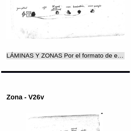
LÁMINAS Y ZONAS Por el formato de este documento, compuesto como un libro cuyas páginas miden cerca de 31 por 22 centímetros, cada página se considera una lámina y una zona. Por ello, para este documento no existe ninguna diferencia entre estas dos unidades gráficas. El conjunto de los dos documentos que constituyen el Vergara presenta un total de 268 láminas. Número de láminas:268 Número de zonas:268
Zona - V26v