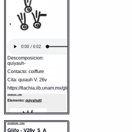
Sentido: ojo
Valor fonético: ix
https://tlachia.iib.unam.mx/elemento/01.02.15
Sentido: tipo de agave, arbusto
ixtelolotli
Valor fonético: tzihuac
Paleografía:
ixtelolo[tli]
Grafía normalizada:
ixtelolotli
Sentido: olla
Tipo:
r.n.
https://tlachia.iib.unam.mx/elemento/03.02.01
Traducción uno:
ojos
Descomposicion:
Valor fonético: con
Traducción dos:
ojos
quiyauh-
Diccionario:
Arenas
Contexto:
OJOS
https://tlachia.iib.unam.mx/elemento/05.03.01
tzihuactli
xictlapo in mixtelolo
= abre los ojos
Contacto: coiffure
Paleografía:
TZIHUACTLI
(Palabras que comunmente suele dezir
Grafía normalizada:
tzihuactli
el amo al moço, quando le dexa en
Tipo:
r.n.
Cita: quiauh V. 26v
guardia de la casa: 1, 18)
Traducción uno:
Sorte de petit
comitl
Paleografía:
comitl
maguey.
Fuente:
1611 Arenas
Grafía normalizada:
comitl
Traducción dos:
sorte de petit maguey.
https://tlachia.iib.unam.mx/glifo/V26v_4_A
Notas:
[-- ]--
Tipo:
r.n.
Diccionario:
Wimmer
Traducción uno:
olla
Contexto:
tzihuactli, variante *tzohuactli.
Gran Diccionario Náhuatl [en línea].
ASUNCIóN - V26v
Traducción dos:
olla
(W.Lehmann 1938,57).
Universidad Nacional Autónoma de
Diccionario:
Arenas
Sorte de petit maguey.
Elemento:
quiyahuitl
México [Ciudad Universitaria, México
Contexto:
OLLA
Launey II 232. Cf. aussi Launey II 298.
D.F.]: 2012 [29-08-2020]. Disponible en
xitlapachò in comitl
= cubrid la olla
Eine dornige, im Gebirgsland der
la Web
(Palabras comunes, y ordinarias, que
Chichimeken wachsende Planze. SGA
http://www.gdn.unam.mx/contexto/10858
se suelen dezir, y preguntar, en razon
II 452-453.
de adereçar la comida: 1, 87)
Le tzihuactli et le necuametl sont des
ASUNCIóN - V26v
plantes épineuses caractéristiques des
Elemento:
?_10
xictlali ce comitl tlayecchihchihualli
=
steppes du nord. Christian Duverger,
ASUNCIóN - V26v
una olla bien guisada (Palabras
L'origine des Aztèques, p.172.
comunes, y ordinarias, que se suelen
" in ômpa onoqueh in yâômicqueh
Glifo - V26v_5_A