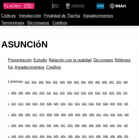
Códices
Introducción
Finalidad de Tlachia
Agradecimientos
Terminología
Diccionarios
Créditos
ASUNCIóN
Presentación
Estudio
Relación con la realidad
Diccionario
Bibliogra
fía
Agradecimientos
Creditos
Láminas:
A01r
A01v
A02r
A02v
A03r
A03v
A04r
A04v
A05r
A05v
A06r
A06v
A07r
A07v
A08
r
A08v
A09r
A09v
A10r
A10v
A11r
A11v
A12r
A12v
A13r
A13v
A14r
A14v
A15r
A15v
A16r
A16
v
A17r
A17v
A18r
A18v
A19r
A19v
A20r
A20v
A21r
A21v
A22r
A22v
A23r
A23v
A24r
A24v
A25
r
A25v
A26r
A26v
A27r
A27v
A28V
A28r
A28v
A29r
A29v
A30r
A30v
A31r
A31v
A32r
A32v
A33
r
A33v
A34r
A34v
A35r
A35v
A36r
A36v
A37r
A37v
A38r
A38v
A39r
A39v
A40r
A40v
A41r
A41
v
A42r
A42v
A43r
A43v
A44r
A44v
A45r
A45v
A46r
A46v
A47r
A47v
A48r
A48v
A49r
A49v
A50