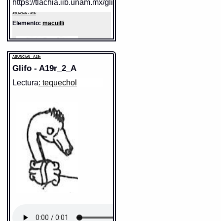
https://tlachia.iib.unam.mx/glifo/A19r_1_A
ASUNCIóN - A19r
Elemento:
macuilli
ASUNCIóN - A19r
Glifo - A19r_2_A
Lectura
: tequechol
Sentido: cinco
Valor fonético: macuil
https://tlachia.iib.unam.mx/elemento/06.01.02
macuilli
Paleografía:
macuilli
Grafía normalizada:
macuilli
Tipo:
r.n.
Traducción uno:
cinco
Traducción dos:
cinco
Diccionario:
Arenas
Contexto:
CINCO
macuilli
= cinco (Nombres de contar: 1,