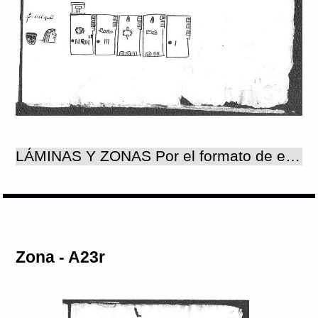
LÁMINAS Y ZONAS Por el formato de este documento, compuesto como un libro cuyas páginas miden cerca de 31 por 22 centímetros, cada página se considera una lámina y una zona. Por ello, para este documento no existe ninguna diferencia entre estas dos unidades gráficas. El conjunto de los dos documentos que constituyen el Vergara presenta un total de 268 láminas. Número de láminas:268 Número de zonas:268
Zona - A23r