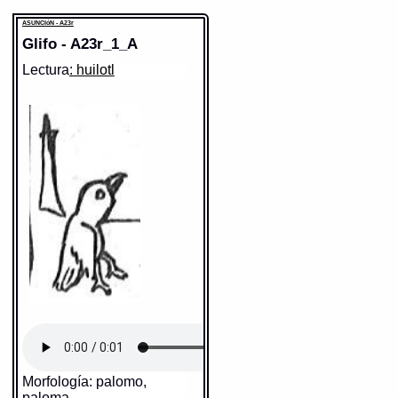
ASUNCIóN - A23r
Glifo - A23r_1_A
Lectura
: huilotl
Morfología: palomo,
paloma