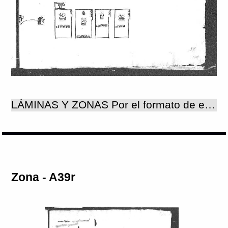
LÁMINAS Y ZONAS Por el formato de este documento, compuesto como un libro cuyas páginas miden cerca de 31 por 22 centímetros, cada página se considera una lámina y una zona. Por ello, para este documento no existe ninguna diferencia entre estas dos unidades gráficas. El conjunto de los dos documentos que constituyen el Vergara presenta un total de 268 láminas. Número de láminas:268 Número de zonas:268
Zona - A39r