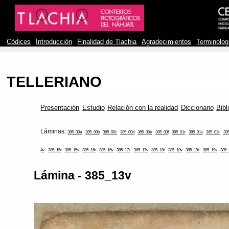
Códices
Introducción
Finalidad de Tlachia
Agradecimientos
Terminolog
TELLERIANO
Presentación
Estudio
Relación con la realidad
Diccionario
Bibl
Láminas:
385_00a
385_00b
385_00c
385_00d
385_00e
385_00f
385_01r
385_01v
385_02r
38
4v
385_15r
385_15v
385_16r
385_16v
385_17r
385_17v
385_18r
385_18v
385_19r
385_19v
385_
Lámina - 385_13v