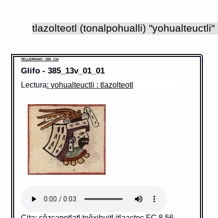
TELLERIANO - 385_13v
Glifo - 385_13v_01_01
Lectura
: yohualteuctli : tlazolteotl
Cita: côzcapetlatl teôxihuitl itlaactoc FC 8 56