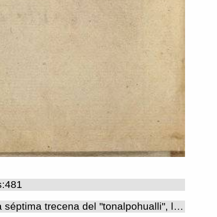
s:481
tonalpohualli : trecena 1 quiyahuitl - 13 ozomatli (primera parte) En esta lámina inicia la séptima trecena del "tonalpohualli", la cual daba comienzo con el signo "ce quiyahuitl". La disposición de las pictografías y los textos alfabéticos de la lámina son iguales que en todos los folios 'verso' de esta sección del códice, los cuales corresponden a los cinco primeros días de las trecenas que se continúan en los folios 'recto' (v. texto de lámina 8v). En este periodo había días de mala fortuna y otros considerados favorables; se decía que los que nacían en los días de mala fortuna de esta trecena serían hechiceros, adivinos y demonios. El día 1"quiyahuitl" era un día lleno de maldad, miseria, orfandad, aflicción, sufrimiento, angustia y mala fortuna; esto se debía a que éste era uno de los días en los que descendían a la tierra las "cihuateteo" (mujeres muertas en el parto que fueron deificadas) y hacían daño a los niños. En "nahui ehecatl" mataban a los adúlteros y a los cautivos de guerra, y los mercaderes ricos hacían diversas ceremonias para honrar este signo. A los que nacían en los días de mala ventura, los bautizaban en el séptimo día de la trecena, bajo el signo "chicome cohuatl", día bien afortunado y próspero, puesto que en él se honraba a la diosa del maíz y los demás mantenimientos, cuyo nombre calendárico era precisamente Chicomecohuatl (Sahagún, HGCNE 4, caps. 11-14; FC 4, caps. 11-14). Esta diosa aparece como acompañante del dios patrono de la trecena en el Tonalamatl de Aubin (lámina 7). Los 'señores de la noche' que rigen en cada uno de los días representados aquí y que fueron pintados dentro de cinco cuadros de la tabla que ocupa casi la parte superior de esta lámina, son: Tlazolteotl, Tepeyollotl, Tlaloc, Xiuhteuctli e Itztli; las fechas que corresponden a cada uno de ellos son: 1 "quiyahuitl", 2 "xochitl", 3 "cipactli", 4 "ehecatl" y 5 "calli". La figura grande que ocupa la parte central de la lámina, representa a un personaje que porta atributos de Tlaloc (quizá debido a que el primer día de este periodo se relaciona con el dios de la lluvia) y de Ehecatl- Quetzalcohuatl; de acuerdo con las glosas, lleva el nombre calendárico de Nauhehecatl ('cuatro viento'), que es precisamente el cuarto día de esta trecena; este dios es el que rige sobre este periodo y, como todas las figuras que representan a los dioses patronos de las trecenas, su imagen está orientada viendo hacia la derecha, de tal manera que se encuentra frente a frente con su copatrono o acompañante que debió haber estado en el folio siguiente, el cual desafortunadamente se perdió (en la lámina correspondiente del códice Vaticano A, el acompañante es un tlaloque). En otros "tonalamatl" de la región central de México (v. códices Borgia, Borbónico, Aubin), el dios patrono de la trecena se representa con todos los atributos de Tlaloc y en este documento, así como en el Vaticano A, el dios de la lluvia se representó con atributos de Ehecatl, el dios del viento. La tabla calendárica fue delineada con tinta roja y las figuras (consideradas aquí como 'zonas') fueron pintadas con todos los colores de la paleta utilizada en este códice: azul, rojo, amarillo, naranja, verde, café y negro. En toda la lámina hay glosas escritas por tres manos en español, con caracteres latinos. Sobre los cuadros de la tabla y en ocasiones en el interior de ellos, un glosador indica, mediante abreviaturas, el augurio de cada día de la trecena, el cual resultaba de la combinación de cada uno de estos días con el 'señor de la noche' que lo acompaña: malo, indiferente o bueno; solamente dentro de la casa 5 "calli" otra mano escribió la palabra 'malo' completa. Cabe mencionar que casi nunca coinciden los pronósticos de los días escritos en este documento, con los que describe Sahagún. Las glosas que están escritas alrededor de la figura de Nauhehecatl y en el párrafo que ocupa el tercio inferior de la lámina, se refieren al carácter desafortunado de estos primeros cinco días de la trecena y anotan el nombre del dios patrono, mismo que coincide con la cuarta casa de este periodo; una mano anota que los mercaderes consideraban que el día 4 "ehecatl" era de mala fortuna, por lo que se encerraban en sus casas para no perder sus riquezas, y otra menciona que los mercaderes hacían fiesta en este signo. Paleografía (arriba) m b i b m quia bu(en)o bu(en)o bu(en)o malo vitle navecatl (izquierda) despues del diluvio nauj hehecatl quiere dezir los cuatro ayres digo el dia de quatro ayres este 4 ayres tenia[n] por mal dia y asy en ve niendo este dia todos los mercaderes se encer rava[n] en casa porq[ue] dezía[n] q[ue] esta era causa de q[ue] se perdiesse[n] sus hazie[n]das salvose e[n] el di luvio (derecha) en estos  5 dias no avian de ba ylar y ni ha zer cosas de jue gos porq[ue] en tal dia era cosa muy peligrosa el mal q[ue] acontescia a q[ua]l quier p(er)sona y asi avnq[ue] fue sen camina[n]do parava[n] y se[n] çerrava[n] en casa (abajo) Este naveacatl este es señor destos xiij dias ayunavan los iij prosteros delante desta matavan de los que tomavan en (?) a Este le hazian los mercaderes vna gran fiesta.