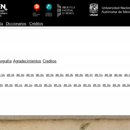
ía
Diccionarios
Créditos
iografía
Agradecimientos
Creditos
5_02v
385_03r
385_03v
385_04r
385_04v
385_05r
385_05v
385_06r
385_06v
385_07r
385_07v
385_08r
385_08v
385_0
20r
385_20v
385_21r
385_21v
385_22r
385_22v
385_23r
385_23v
385_24r
385_24v
385_25r
385_25v
385_26r
385_26