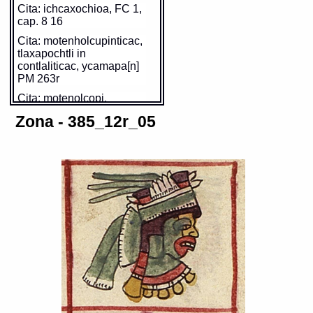
Cita: ichcaxochioa, FC 1,
cap. 8 16
Cita: motenholcupinticac,
tlaxapochtli in
contlaliticac, ycamapa[n]
PM 263r
Cita: motenolcopi,
tlaxapuchtli qujmotlatlalili
Zona - 385_12r_05
yn jcamapa[n] FC 1, cap.
8 16
Cita: xiuhnacoche FC 1,
cap. 11 22
Cita: ychcaxochiuh
contlaliticac PM 263r
https://tlachia.iib.unam.mx/glifo/385_12r_04_01