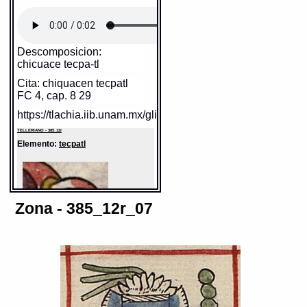
Descomposicion:
chicuace tecpa-tl
Cita: chiquacen tecpatl
FC 4, cap. 8 29
https://tlachia.iib.unam.mx/glifo/385_12r_06_01
TELLERIANO - 385_12r
Elemento:
tecpatl
Zona - 385_12r_07
Sentido: pedernal
Valor fonético: tecpatl