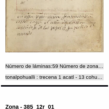
Número de láminas:59 Número de zonas:481 Número de láminas:59 Número de zonas:481
tonalpohualli : trecena 1 acatl - 13 cohuatl (segunda parte) La disposición de las pictografías y los textos alfabéticos de la lámina son iguales que en todos los folios 'recto' del "tonalpohualli", los cuales corresponden a la segunda parte de las trecenas que inician en los folios 'verso' (v. texto de lámina 8r). Los 'señores de la noche' que rigen en cada uno de los días representados aquí y que fueron pintados dentro de ocho cuadros de la tabla que ocupa casi la mitad de esta lámina, son: Cinteotl, Mictlanteuctli, Chalchiuhtlicue, Tlazolteotl, Tepeyollotl, Tlaloc, Xiuhteuctli e Itztli; las fechas que corresponden a cada uno de ellos son: 6 "tecpatl", 7 "quiyahuitl", 8 "xochitl", 9 "cipactli", 10 "ehecatl", 11 "calli", 12 "cuetzpalin" y 13 "cohuatl". La figura que está al lado de la cuadrícula representa la cabeza con el rostro muy simplificado de Tlazolteotl, reconocible por el tocado de algodón crudo, la nariguera lunar y la pintura negra alrededor de la boca, que representa al hule derretido con que la decoraban: esta diosa tenía el poder de purificar a los pecadores que se confesaban ante ella y ante Tezcatlipoca por medio de sus sacerdotes (FC: libro 1, cap. 12 : 23-27). En este sentido, Tlazolteotl también se asociaba con la diosa del agua Chalchiuhtlicue, ya que el agua precisamente era el elemento con el que purificaban a los seres humanos (FC 'op.cit.' : 23, n 71). Las imágenes sugieren que el tema que se resalta en las pictografías de las dos láminas que componen esta trecena, es el de la purificación de los nacidos bajo el signo "ce acatl", mediante la intervención de las diosas Chalchiuhtlicue y Tlazolteotl. Como todas las figuras que representan a los copatronos o acompañantes de los dioses que rigen las trecenas y que fueron pintados en los folios 'recto', la imagen de Tlazolteotl está orientada viendo hacia la izquierda, de tal manera que los personajes principales de ambos folios están colocados uno frente al otro. La tabla fue delineada con tinta roja y las figuras (consideradas aquí como 'zonas') fueron pintadas con todos los colores de la paleta utilizada en este códice: azul, rojo, amarillo, naranja, verde, café y negro. Las abreviaturas escritas sobre los cuadros de la tabla, o al lado de ellos, indican el augurio de cada día de la trecena, el cual resultaba de la combinación de cada uno de estos días con el 'señor de la noche' que lo acompaña: malo, indiferente o bueno (aunque en éste y otros casos, el augurio de cada día no corresponde necesariamente al descrito en la obra de Sahagún). El dibujo de una pequeña mano señala la fecha 7 "quiyahuitl", día afortunado en el que deberían bautizar a los nacidos bajo el mal augurio de 1 "acatl"; junto a esta mano un glosador escribió 'que serían ricos'. Las glosas asociadas a la cabeza de Tlazolteotl y escritas en el párrafo que ocupa la parte inferior de la lámina, indican el nombre de la diosa; un párrafo no terminado se refiere al origen del pecado y otro al ayuno que se acostrumbaba cuando caía el año "acatl". En el borde superior derecho de la lámina se encuentra pintado el número 12 con tinta negra. Paleografía (arriba) i m i m b (derecha) i b m (izquierda) q[ue] seria[n] ricos tlaçoltevtle luego como enpeço el tienpo e[n]peço el pecado y las cosas q[ue] acaeçen des (abajo) en esta vna caña se ayunava[n] cua[n]do caya el año de caña a dorda[n]dose de las vezes q[ue] se a perdido el mundo
Zona - 385_12r_01