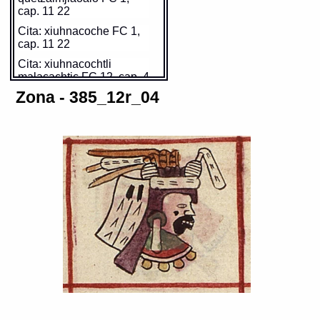
cap. 11 22
Cita: xiuhnacoche FC 1,
cap. 11 22
Cita: xiuhnacochtli
malacachtic FC 12, cap. 4
12
Zona - 385_12r_04
https://tlachia.iib.unam.mx/glifo/385_12r_03_01