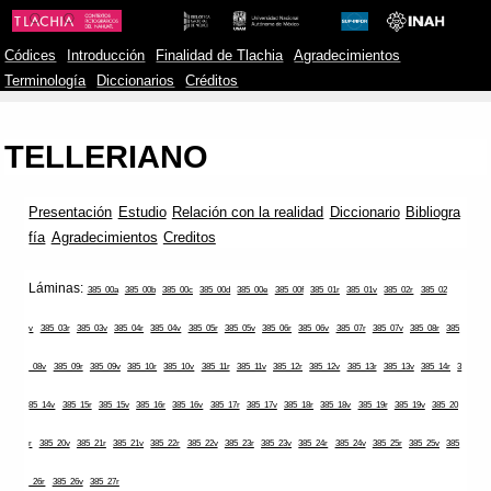
Códices
Introducción
Finalidad de Tlachia
Agradecimientos
Terminología
Diccionarios
Créditos
TELLERIANO
Presentación
Estudio
Relación con la realidad
Diccionario
Bibliogra
fía
Agradecimientos
Creditos
Láminas:
385_00a
385_00b
385_00c
385_00d
385_00e
385_00f
385_01r
385_01v
385_02r
385_02
v
385_03r
385_03v
385_04r
385_04v
385_05r
385_05v
385_06r
385_06v
385_07r
385_07v
385_08r
385
_08v
385_09r
385_09v
385_10r
385_10v
385_11r
385_11v
385_12r
385_12v
385_13r
385_13v
385_14r
3
85_14v
385_15r
385_15v
385_16r
385_16v
385_17r
385_17v
385_18r
385_18v
385_19r
385_19v
385_20
r
385_20v
385_21r
385_21v
385_22r
385_22v
385_23r
385_23v
385_24r
385_24v
385_25r
385_25v
385
_26r
385_26v
385_27r