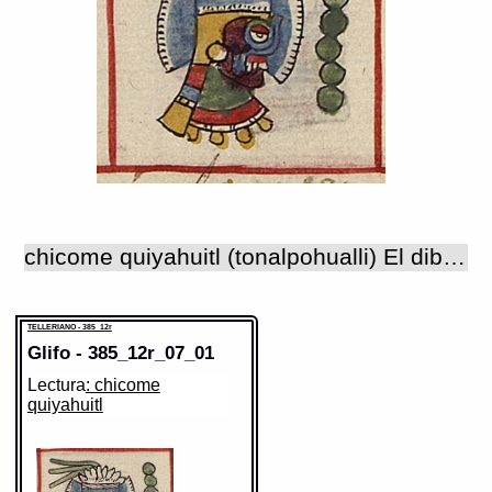
https://tlachia.iib.unam.mx/elemento/04.04.08
tecpatl
Paleografía:
tecpatl
Grafía normalizada:
tecpatl
Tipo:
r.n.
Traducción uno:
Pedernal
Traducción dos:
pedernal
Diccionario:
Bnf_362
Fuente:
17?? Bnf_362
Gran Diccionario Náhuatl [en línea].
Universidad Nacional Autónoma de
México [Ciudad Universitaria, México
D.F.]: 2012 [29-08-2020]. Disponible en
la Web
http://www.gdn.unam.mx/contexto/14729
TELLERIANO - 385_12r
chicome quiyahuitl (tonalpohualli) El dibujo de una pequeña mano señala esta fecha, día afortunado en el que deberían bautizar a los nacidos bajo el mal augurio de 1 "acatl"; junto a esta mano un glosador escribió 'que serían ricos'.
Elemento:
ce
TELLERIANO - 385_12r
Glifo - 385_12r_07_01
Lectura
: chicome
quiyahuitl