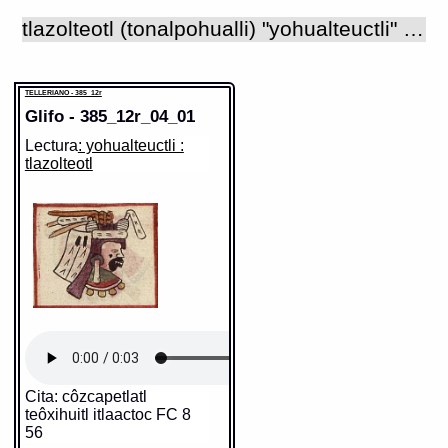
tlazolteotl (tonalpohualli) "yohualteuctli" o 'señor de la noche" 'Diosa de la basura'. Se la consideraba como diosa de la tierra y de la carnalidad. Su nombre viene de "tlazolli", que quiere decir 'basura', pero uno de sus valores metafóricos es el de vicio, pecado sexual, adulterio e infidelidad (Wimmer). Tenía por otros nombres el de Tlaelcuani, 'la comedora de inmundicias', en el sentido de que comía los pecados que le eran confesados por la gente y con esto los purificaba, y el de Ixcuina, (vocablo huasteco que significa 'mujer algodón'), designación con la que se referían a Tlazolteotl en su aspecto cuádruple, como cuatro hermanas de diferente edad llamadas Tiacapan, Teicu, Tlaco y Xocotzin (FC 1, cap. 12 : 23). Estas últimas son mencionadas en el mito de la creación del Quinto Sol en Teotihuacan, ya que fueron ellas junto con Quetzalcohuatl, Xipe Totec y los mimixcoa, quienes señalaron correctamente hacia el oriente como el lugar donde surgiría el astro recién creado (FC 7, cap. 2 : 7). Tlazolteotl forma parte del grupo de deidades como Xochiquetzal, Toci, o Teteo innan, que son todas advocaciones de la diosa madre. De acuerdo con Sahagún, el dominio de Tlazolteotl era el de la lujuria; la diosa tenía el poder de provocar los pecados sexuales, pero también de perdonarlos y purificar a los pecadores que se confesaban ante ella y ante Tezcatlipoca por medio de sus sacerdotes (FC 1, cap. 12 : 23-27). En este sentido, Tlazolteotl también se asociaba con la diosa del agua Chalchiuhtlicue, ya que el agua precisamente era el elemento con el que purificaban a los seres humanos, y se identificaba con Xochiquetzal como diosa del amor que provocaba la lujuria y protegía a las prostitutas (Muñoz Camargo : 202-203). De acuerdo con algunas fuentes, Tlazolteotl era considerada patrona de la sal (Vat. A : 25v; TR : 17v), producto que, junto con el algodón, era uno de los más importantes que abundaban en la región de la Costa del Golfo, lugar del probable origen de esta diosa. La manera de representar su imagen es compleja y varía de acuerdo al documento que se consulte. Los atavíos que caracterizan a la diosa son de origen huasteco, por ejemplo: los motivos lunares como la nariguera "yacametztli" y las lunas crecientes que en ocasiones adornan su vestimenta; los elementos relacionados con el algodón, como su banda frontal ("ichcaxochitl"), sus orejeras de algodón sin hilar y los husos con malacates ("malacatl") que lleva en el tocado, así como la pintura negra de hule alrededor de la boca ("tenolcopiticac") que expresa el hecho de que devoraba basura, inmundicias. Dos colores, rojo y negro, son característicos en sus atavíos y en la decoración de su rostro ("ixchictlapana"). En ocasiones se le representó vistiendo la piel de una víctima desollada, quizá para recrear el ritual de la fiesta Ochpaniztli en el que le quitaban la piel a la mujer que personificaba a la diosa madre y vestían con ella a un sacerdote que a partir de entonces la representaría. Como diosa madre, de la tierra y la fertilidad, Tlazolteotl aparece dando a luz en el códice Borbónico (lám. 13) y como bulto funerario, o "tlaquimilolli", en el Vaticano B (lám. 61). En algunos documentos se representa el cuerpo de la diosa cubierto de algodón sin hilar (TR : 19v ; Vaticano A : 25v). En los "tonalamatl" Tlazolteotl funge como patrona del día "ocelotl" ('jaguar'), de la trecena que comenzaba en "ce olin" ('1 movimiento') y como una de las nueve figuras que acompañan a los días de las trecenas que se conocen como 'señores de la noche'. En este último papel, fue representada en la sección del "tonalpohualli" del Telleriano-Remensis mediante la cabeza de un personaje femenino, orientada hacia la derecha y ataviada con algunos de los atributos característicos de la diosa Tlazolteotl, como su tocado y orejeras de algodón sin hilar y su decoración facial hecha con hule derretido; bajo su imagen, un glosador escribió su nombre con caracteres latinos.
TELLERIANO - 385_12r
Glifo - 385_12r_04_01
Lectura
: yohualteuctli :
tlazolteotl
Cita: côzcapetlatl
teôxihuitl itlaactoc FC 8
56