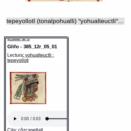
tepeyollotl (tonalpohualli) "yohualteuctli" o 'señor de la noche' 'Corazón del monte' es el nombre de Tezcatlipoca en su forma de jaguar, venerado como dios de las cuevas. De acuerdo con un mito nahua, cuando Tezcatlipoca reinaba como el primero de los cinco soles o eras cosmogónicas, cayó al agua derribado por Quetzalcohuatl quien lo golpeó con un bastón. Ahí se convirtió en jaguar y salió a matar a los gigantes, o primeros habitantes de la tierra (HMP, cap. IV). Otros relatos mencionan que Tezcatlipoca se convirtió en este animal cuando jugaba a la pelota con Quetzalcohuatl en uno de los acontecimientos que precedieron a la caída de Tula, asustando a los toltecas y provocando su huída y muerte (Mendieta 1993, libro segundo, cap. v : 82). Por esto, en muchas imágenes puede verse que este dios jaguar porta los elementos que son característicos de Tezcatlipoca: el espejo humeante y/o el pectoral circular conocido como "anahuatl". Tepeyollotl era el patrón de la tercera trecena del "tonalamatl" que iniciaba con el día "ce mazatl" ('1 venado') y era regente del día "calli" ('casa'). En las pictografías que se refieren a la trecena mencionada, Tepeyollotl se representó en su forma animal, o bien como un hombre vestido como jaguar. En ocasiones el dios jaguar está frente a Quetzalcohuatl; en otras, el copatrón no es Quetzalcohuatl sino Tlazolteotl, "diosa de la basura". En ambos casos, los dioses presentan ante Tepeyollotl a un pequeño personaje que agarran de los cabellos en señal de sujeción y que algunos investigadores, como Seler, identifican con un pecador. A este respecto, cabe mencionar que la confesión de los vicios y faltas se hacía ante Tlazolteotl y Tezcatlipoca por intermedio de los sacerdotes, ya que ellos eran los dioses que tenían el poder de purificar a los seres humanos (FC 1, cap. 12 : 23-27). El dios Tepeyollotl se relaciona de una manera u otra con los dos dioses que lo acompañan en los diferentes "tonalamatl" presidiendo esta trecena. Los mitos mencionados arriba vinculan al dios jaguar con Quetzalcohuatl y además en el día 7 "acatl" ('caña'), que caía dentro de este periodo, se hacía en Cholula una gran fiesta en honor de este último (Vat. A : 16r; TR : 10r); por otro lado, al ser considerado como el arquetipo de los sacerdotes, Quetzalcohuatl podría representar en estas escenas al intermediario entre el dios y los hombres en el acto de la confesión. Tlazolteotl, por su parte, se asocia con Tepeyollotl ya que ella es la patrona del día "ocelotl" (jaguar), signo asociado al "Corazón del monte", además de la mencionada relación que guarda con Tezcatlipoca como los dos dioses ante los cuales se confesaba la gente. Tepeyollotl también ha sido identificado con una de las nueve figuras que acompañan a los días de las trecenas y que se conocen como 'señores de la noche'; en algunos casos (cuadretes del códice Telleriano-Remensis y Tonalamatl de Aubin, por ejemplo) se representa su cabeza antropomorfa y se distingue principalmente por su pintura facial verde, roja y amarilla, su cabello rubio y el tocado de papel verde y plumas en el que se insertan dos penachos o protuberancias a ambos lados de la frente; en el códice Borgia (lámina 14) aparece de cuerpo completo como un hombre barbado tocando un caracol, con pintura de piel de ocelote alrededor de la boca y cuerpo pintado de negro; de manera diferente, la imagen de Tepeyollotl como 'señor de la noche' en los códices Borbónico y Cospi, consiste en la figura de un cerro ("tepetl") con un corazón ("yollotl") en el interior, glifo que funciona como un antropónimo del dios. Tepeyollotl es una deidad para la cual existe muy poca información; de hecho, las únicas referencias provienen de las glosas, a veces contradictorias, escritas en los códices Telleriano-Remensis y Vaticano A, que nos dan su nombre y donde se le llama también 'el eco de la voz que retumba en la montaña'. Lo que los investigadores han dicho sobre este dios se ha basado principalmente en su relación con Tezcatlipoca, dios que se transformaba en este animal según los mitos cosmogónicos nahuas, y en el análisis de las imágenes que lo representan.
TELLERIANO - 385_12r
Glifo - 385_12r_05_01
Lectura
: yohualteuctli :
tepeyollotl
Cita: côzcapetlatl