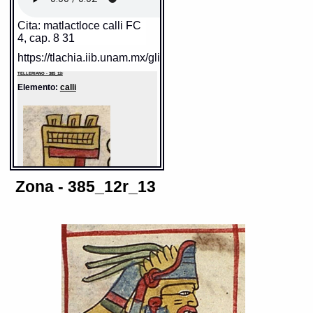
D.F.]: 2012 [29-08-2020]. Disponible en
la Web
http://www.gdn.unam.mx/contexto/13106
Cita: matlactloce calli FC
4, cap. 8 31
https://tlachia.iib.unam.mx/glifo/385_12r_12_01
TELLERIANO - 385_12r
Elemento:
calli
Zona - 385_12r_13
Sentido: casa
Valor fonético: calli
https://tlachia.iib.unam.mx/elemento/05.01.01