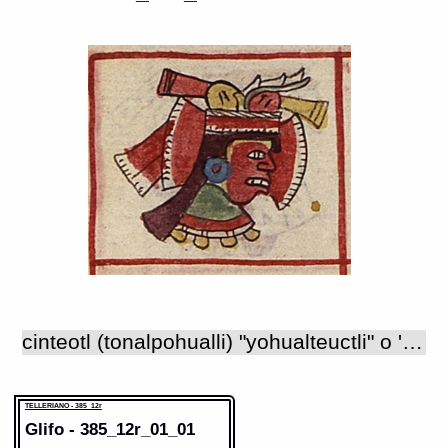
cinteotl (tonalpohualli) "yohualteuctli" o 'señor de la noche' 'Dios mazorca madura'. Este dios del maíz era considerado como uno de los cuatro dioses patronos de los lapidarios, quienes les celebraban su fiesta el día 9 "itzcuintli" ('perro') en Xochimilco, porque decían que allí había tenido su origen el arte de labrar las piedras preciosas (FC 9, cap. 17 : 79-80). También mencionan las fuentes que Cinteotl era el dios particular de los de Colhuacan (HMP: cap. X). Cinteotl se consideraba como un dios que se desdoblaba en otros "cinteteo", los cuales representaban a los diferentes colores del maíz. Una vez al año, Cinteotl se transformaba en Itztlacoliuhqui, el dios de la helada, y esto sucedía durante la veintena de Ochpaniztli. Relata un mito de creación, que seis años después del diluvio, después de que el cielo fue levantado y de que los dioses habían creado de nueva cuenta a la Tierra y al fuego, nació Cinteotl de la unión de Piltzinteuctli y de Xochiquetzal, quien a su vez había sido hecha de los cabellos de la diosa madre (HMP: cap. VI). En otra fuente se cuenta que el dios del maíz nació de estos mismos padres en una cueva; apenas llegó al mundo, Cinteotl se metió debajo de la tierra. De sus cabellos salió el algodón; de sus ojos y nariz nacieron semillas comestibles; de sus dedos, el fruto llamado "camotli"; de sus uñas nació el maíz y del resto de su cuerpo germinaron muchos otros frutos con que el hombre se alimentaría. Por esta razón, Cinteotl era también llamado Tlazopilli, que quiere decir 'Señor amado' (HM: cap. IX). Cinteotl era celebrado junto con Chicomecohuatl, la diosa del maíz maduro, en la cuarta veintena llamada Huey Tozoztli ('Gran vigilia'). En honor de Cinteotl se hacía un ayuno de cuatro días antes de la llegada de la fiesta. Cuando ésta llegaba, todos colocaban filas de juncos ensangrentados en las puertas de sus casas y los nobles además, ponían enramadas de pino. Iban a los campos de maíz (que en esta época comenzaba a crecer) y traían cañas tiernas que adornaban con flores para ofrendarlas a los dioses de los barrios o "calpoltin", después de lo cual se dirigían al templo de Chicomecohuatl, llamado Cinteopan. Frente a la imagen de la diosa, los hombres representaban escaramuzas o batallas y las jóvenes presentaban las mazorcas que habían guardado del año anterior para ser bendecidas por ella y poder tomar de ahí la semilla que guardarían dentro de las trojes para sembrar al año siguiente. También hacían la imagen de Chicomecohuatl de masa y le ofrecían todo tipo de alimentos. Al igual que en las tres veintenas anteriores, en ésta también se sacrificaban niños para propiciar las lluvias y que se diera bien el maíz en los campos (FC 2, cap. 4 : 7-8; cap. 23 : 61-65). En la veintena Huey Tecuilhuitl se sacrificaba a la representante de Xilonen, la diosa del maíz tierno, en el templo de Cinteotl (FC 2, cap. 27 : 105). Por otra parte, en Ochpaniztli se celebraba la fiesta de Toci, o Teteo Innan, cuando sacrificaban y desollaban a una esclava que personificaba a la diosa madre; un sacerdote se vestía con la piel de Toci y otro, ataviado para representar la imagen o "ixiptla" de Cinteotl, se ponía una máscara hecha con la piel del muslo de la diosa sacrificada ("mexayacatl"). En el relato de esta fiesta Sahagún nos dice que Cinteotl era el hijo de Toci y que en un momento del ceremonial se ponía un tocado cónico con el extremo curvo y bordeado con puntas de obsidiana llamado "itztlacoliuhqui", atavío que representaba la helada y nombre con el que también se le conoce al dios del maíz (FC 2, cap. 30 : 120-121). De acuerdo con Seler (1980, t. I : 121) la fiesta de Ochpaniztli simbolizaba el nacimiento de la mazorca ya madura personificada por el dios Cinteotl. En la descripción hecha por el padre Sahagún de los edificios que había dentro del recinto sagrado de Tenochtitlan, menciona cuatro templos en este espacio dedicados al dios del maíz: el llamado Iztac Cinteotl (28º edificio); dos templos llamados Cinteopan: uno donde sacrificaban a la representante de la diosa Chicomecohuatl (43º edificio) y otro donde guardaban la imagen de Cinteotl (edificio 45), y el templo llamado Xochicalco (edificio 66) donde sacrificaban a los representantes del Cinteotl blanco (Iztac Cinteotl) y del Cinteotl rojo (Tlatlauhqui Cinteotl) durante la fiesta de Ochpaniztli (FC 2, apéndice). La descripción que da Sahagún de Cinteotl como patrón de los lapidarios no corresponde a las imágenes del que se ha identificado como Cinteotl en los códices: un hombre con máscara de mosaicos de turquesa ("xiuhxayacatl"), chaqueta 'de niebla' azul ("ayauhxicolli") y collar con el joyel del viento ("ehecacozcatl") que es atavío característico de Quetzalcohuatl (FC 9, cap. 17 : 80). En las pictografías se le representa de varias maneras: como un hombre joven de piel amarilla, o pintada de rojo (Tlatlauhqui Cinteotl), reconocible por la presencia de mazorcas en su tocado o cargadas a las espaldas, y por la pintura facial que consiste de una línea (a veces doble) de color negro que cae verticalmente a los lados del rostro y que se quiebra en ángulo recto a la altura de los ojos. En algunas imágenes lleva un cetro con corazones ensartados ("yollotopilli") que es característico del dios Xochipilli, con el que se funde en ocasiones manifestándose como un mismo dios al que algunos investigadores llaman Cinteotl-Xochipilli. Cinteotl aparece en algunos códices como copatrón de la octava trecena que comienza en "ce malinalli" (1 'hierba torcida'); en estas ocasiones se representó frente a la diosa del maguey pulquero llamada Mayahuel, quien es la que preside este periodo y que de acuerdo con las glosas del códice Vaticano A, era la madre de Cinteotl (fol. 21r). Por otra parte, el dios del maíz era considerado como una de las nueve deidades conocidas como 'señores de la noche'. Bajo este último aspecto, Cinteotl fue representado en el códice Telleriano-Remensis como la cabeza de un personaje masculino orientada hacía la derecha, con el rostro pintado de rojo (Tlatlauhqui Cinteotl) y un tocado de papel también rojo; se identifica como Cinteotl porque este nombre fue escrito en el folio 8r de este documento bajo la figura del dios y por las dos mazorcas que lleva sobre la cabeza como parte de su tocado.
TELLERIANO - 385_12r
Glifo - 385_12r_01_01