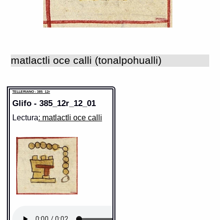
Elemento:
ehecatl
matlactli oce calli (tonalpohualli)
TELLERIANO - 385_12r
Glifo - 385_12r_12_01
Sentido: viento, aire
Lectura
: matlactli oce calli
Valor fonético: ehecatl
https://tlachia.iib.unam.mx/elemento/04.02.05
ehecatl
Paleografía:
ehecatl
Grafía normalizada:
ehecatl
Tipo:
r.n.
Traducción uno:
Viento como quiera
Traducción dos:
viento como quiera
Diccionario:
Bnf_362
Fuente:
17?? Bnf_362
Gran Diccionario Náhuatl [en línea].
Universidad Nacional Autónoma de
México [Ciudad Universitaria, México