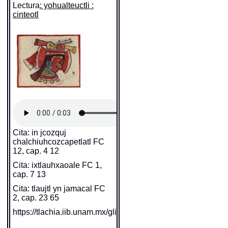
Lectura
: yohualteuctli :
cinteotl
Cita: in jcozquj
chalchiuhcozcapetlatl FC
12, cap. 4 12
Cita: ixtlauhxaoale FC 1,
cap. 7 13
Cita: tlaujtl yn jamacal FC
2, cap. 23 65
https://tlachia.iib.unam.mx/glifo/385_12r_01_01