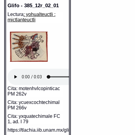
Glifo - 385_12r_02_01
Lectura
: yohualteuctli :
mictlanteuctli
Cita: motenhvlcopinticac
PM 262v
Cita: ycuexcochtechimal
PM 266v
Cita: yxquatechimale FC
1, ad. I 79
https://tlachia.iib.unam.mx/glifo/385_12r_02_01