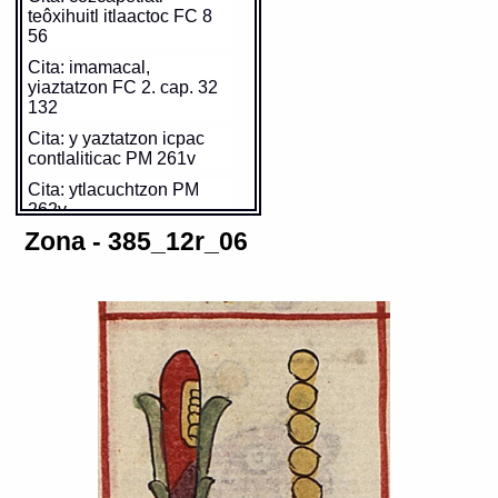
teôxihuitl itlaactoc FC 8
56
Cita: imamacal,
yiaztatzon FC 2. cap. 32
132
Cita: y yaztatzon icpac
contlaliticac PM 261v
Cita: ytlacuchtzon PM
262v
Zona - 385_12r_06
https://tlachia.iib.unam.mx/glifo/385_12r_05_01