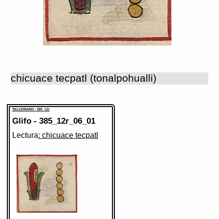
chicuace tecpatl (tonalpohualli)
TELLERIANO - 385_12r
Glifo - 385_12r_06_01
Lectura
: chicuace tecpatl