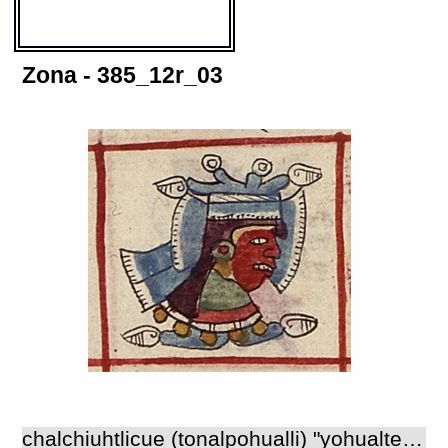
Zona - 385_12r_03
chalchiuhtlicue (tonalpohualli) "yohualteuctli" o 'señor de la noche' 'La de la falda de jades'. Diosa del agua; sus dominios eran las corrientes de agua, mares, ríos, lagos y manantiales. Era la hermana mayor de los dioses de la lluvia llamados tlaloques (FC: libro 1, cap. 11, p. 21), la compañera o esposa de Tlaloc y madre de la luna (HMP: caps. IV y VII). Forma parte del grupo de diosas de la fertilidad. Jugaba un papel importante en las ceremonias de nacimiento y purificación o bautismo del recién nacido, ya que ante su imagen presentaban y dedicaban a los niños. Habitaba en el tercer cielo (HM: cap. VI). Era honrada y temida al mismo tiempo, ya que castigaba a la gente ahogándola. Tenía gran poder sobre las aguas: podía causar tormentas y torbellinos provocando que las personas o las embarcaciones se hundieran en las profundidades. Se la celebraba en la fiesta de los dioses de la lluvia, en la veintena de Etzalcualiztli. La festejaban principalmente los mercaderes del agua, los que traían y vendían agua, así como los que hacían o poseían embarcaciones. Durante su fiesta sacrificaban a una esclava en el templo de los tlaloques. Esta mujer era ataviada como la diosa y el mismo tlatoani la honraba ofreciéndole incienso y decapitando codornices frente a ella. También durante esta fiesta honraban a su hermana Huixtocihuatl, diosa de la sal, y a Chicomecohuatl, la diosa del maíz maduro. Las tres diosas eran las responsables de proveer sustento al pueblo (agua, sal y maíz) (FC: libro 1, cap. 11, pp. 21-22). También se le hacían honores en la veintena Atlcahualo, junto a los tlaloques y a Quetzalcohuatl; en esta fiesta sacrificaban muchos niños en las cumbres de los cerros para propiciar las lluvias (FC: libro 2, cap. 1, pp. 1-2). Los atavíos de Chalchiuhtlicue en los Primeros Memoriales (RP_263v_02.jpg) son muy similares a los de la diosa de la sal Huixtocihuatl (RP_264r_03.jpg), quizá porque ambas eran hermanas de los tlaloques, por lo que formaban parte del mismo grupo de deidades. Aunque su imagen varía de acuerdo con el documento consultado, por lo general sus vestidos ("huipilli" y "cueitl") son predominantemente de color verde o azul, a veces decorados con líneas onduladas que semejan corrientes de agua, o con algún diseño que representa al agua; su tocado es de papel pintado de azul ("texoamacalli") adornado con penachos de plumas verdes ("quetzalmiyahuayotl"), semejante al que portan otros dioses del agua y la fertilidad; su cuello aparece adornado con un collar de cuentas de jade ("chalchiuhcozcatl") o bien con una pechera de hiladas de piedras verdes ("chalchiuhcozcapetlatl") de la cual cuelga un gran disco de oro; lleva también otras joyas de piedra verde o azul como, orejeras, brazaletes y una nariguera en forma de mariposa ("yacapapalotl"); en sus manos lleva en ocasiones los instrumentos de trabajo de las mujeres: huso y malacate ("malacatl") para hilar, hilo ("icpatl"), palo tejedor o 'machete' ("tzotzopaztli"), o bien un palo de sonajas ("chicahuaztli"), símbolo de fertilidad; su pintura facial es roja y a veces lleva barras negras verticales pintadas en las mejillas ("ome quipillo"). En ciertos documentos, como los códices Borgia y Vaticano B, la imagen de Chalchiuhtlicue es diferente: lleva atavíos de color rojo que son característicos de las diosas del maíz como Chicomecohuatl y Xilonen; su nariguera es una serpiente de dos cabezas y no lleva el tocado de papel sino un yelmo en forma de animal fantástico, que quizá podría ser una serpiente, animal asociado a esta diosa como se verá, o la representación del "cipactli" (caimán, monstruo de la tierra), como en el caso del yelmo que porta Xochiquetzal en estos códices. Chalchiuhtlicue preside la quinta trecena que comenzaba en "ce acatl" ('1 caña') con una gran fiesta en honor de Quetzalcohuatl (FC: libro 2, cap. 19, pp. 36-37). En estas ocasiones se la representa de pie o sentada sobre una corriente de agua que parece surgir de ella y que arrastra personas y objetos en su cauce. Era considerada patrona del día "cohuatl" ('serpiente'), animal que se ha relacionado en todos los tiempos con el agua en constante movimiento (Seler 1980, t.I : 80). Es también una de las nueve deidades que acompañan, en constante repetición, a los 260 días del "tonalpohualli" y que han sido llamadas 'señores de la noche'. De acuerdo con la mitología nahua, Chalchiuhtlicue presidió durante uno de los cinco soles o eras cosmogónicas, precisamente durante el sol llamado "nahui atl" ('cuatro agua'), el cual fue destruido por inundaciones y los hombres fueron metamorfoseados en peces (HMP: cap. IV). Como una de las deidades conocidas como 'señores de la noche', Chalchiuhtlicue fue representada en este documento mediante la cabeza de un personaje femenino, orientada hacia la derecha y ataviada con atributos que la identifican como la diosa del agua, como serían su tocado azul llamado "texoamacalli", adornado con un penacho de largas plumas verdes ("quetzalmiyahuatl"), su "chalchiuhcozcapetlatl" o collar ancho de jade y el glifo "atl" ('agua') directamente asociado con su imagen.