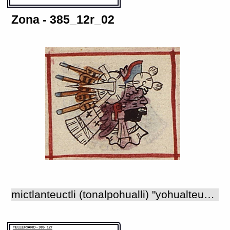
Zona - 385_12r_02
mictlanteuctli (tonalpohualli) "yohualteuctli" o 'señor de la noche' 'Señor del lugar de los muertos'. Recibía por otros nombres el de Tzontemoc, 'el que baja de cabeza', y el de Acolnahuacatl, 'habitante de Acolnahuac' (FC 3, apéndice, cap. 1 : 41). Mictlanteuctli y su compañera, Mictecacihuatl, fueron creados por Quetzalcohuatl y Huitzilopochtli, quienes los pusieron en 'el infierno' (HMP: cap. II). De acuerdo con un relato, Mictlanteuctli vivía en el sexto cielo (HM: cap. VI) pero según otros, vivía en el inframundo, región que llamaban Mictlan, y fue ahí donde Ehecatl-Quetzalcohuatl recibió de él los huesos y las cenizas de los muertos para crear una nueva humanidad (HM: cap. VII; LS: 2002, p. 179). El Mictlan era una de las tres partes adonde podían ir las almas de los muertos, específicamente las de los que morían de muerte natural por vejez o enfermedad, fuesen nobles o gente del pueblo. Los cronistas se referían a este lugar como 'el infierno' y a los dioses que reinaban en él, como 'diablos', aunque estos conceptos cristianos no necesariamente van de acuerdo con las creencias de los pueblos mesoamericanos. Los otros dos lugares de destino de almas eran el Tlalocan, adonde iban los que habían muerto tocados por un rayo, los ahogados o bien los que morían de alguna enfermedad relacionada con el agua y la Casa del Sol, adonde iban las almas de los guerreros muertos en combate (FC 3, apéndice, caps. 1-3 : 41-49). Después de pasar por los peligros y obstáculos que había en el camino al Mictlan, llegaban los muertos frente al dios Mictlanteuctli y a él le ofrecían todo lo que llevaban, con lo que los habían adornado. Mictlanteuctli y Tonatiuh eran los dos dioses que regían en la trecena "ce tecpatl" (1 'pedernal'). En los documentos que registran el 'tonalpohualli', aparece como un hombre vestido con traje de esqueleto; en ocasiones su cabeza es una calavera, a veces con pelo negro enmarañado provisto de ojos redondos que aluden al cielo nocturno. Los atavíos que lo distinguen como dios del inframundo son unas rosetas hechas de papel colocadas en la frente ("ixcuatechimalli") y en la nuca ("cuexcochtechimalli"); a veces se representó llevando una orejeras en forma de mano humana cortada o bien unas tubulares de las que cuelgan tiras de papel. En los códices Borbónico y Tonalamatl de Aubin, el dios de la muerte lleva el pectoral llamado "anahuatl", insignia de Tezcatlipoca que consiste de un anillo blanco amarrado con un listón rojo; incluso en el segundo documento, la imagen del dios representado es más similar a la de Tezcatlipoca. A este respecto cabe mencionar que el primer día de esta trecena ("ce tecpatl") era dedicado a Huitzilopochtli y a Camaxtle, dioses de los mexicas y de los huexotzincas respectivamente, quienes eran aspectos de Tezcatlipoca, lo que quizá explique la presencia de atributos de este último dios en las imágenes de Mictlanteuctli como patrón de este periodo. En el códice Borgia, Mictlanteuctli se presenta también como regente del signo "itzcuintli" ('perro'), animal que se relacionaba con el reino de los muertos ya que ayudaba a las almas a atravesar el río que se interponía en el camino al Mictlan. Finalmente, el dios de la muerte era una de las nueve deidades que se conocen como 'señores de la noche'. Bajo este último aspecto fue representado en el códice Telleriano-Remensis como la cabeza de un personaje masculino, orientada hacia la derecha; su decoración facial recuerda a la del dios del fuego, Xiuhteuctli (385_08r_05.jpg; 385_06v.jpg), con la banda horizontal que cruza el rostro del dios a la altura de los ojos, las dos líneas cortas pintadas con tinta negra bajo sus ojos que representan arrugas y la parte inferior del rostro pintada de negro. Lleva atavíos de papel característicos del dios de la muerte, como son las rosetas que adornan la frente y la nuca, el pectoral y las orejeras de las que cuelgan tiras de este material; su cabello es negro y crespo y lleva una diadema azul ("xiuhuitzolli") que podría tener aquí el valor fónico de "teuctli" o 'señor', palabra que forma parte de su nombre.
TELLERIANO - 385_12r