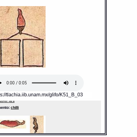
ps://tlachia.iib.unam.mx/glifo/K51_B_03
OZTOC - K51_B
mento:
chilli