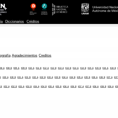
ía
Diccionarios
Créditos
iografía
Agradecimientos
Creditos
08_A
K08_B
K09_A
K09_B
K10_A
K11_B
K12_A
K12_B
K13_A
K13_B
K14_A
K14_B
K15_A
K15_B
K16_A
K16_B
B
K30_A
K30_B
K31_A
K31_B
K32_A
K32_B
K33_A
K33_B
K34_A
K34_B
K35_A
K35_B
K36_A
K36_B
K37_A
K37
_B
K52_A
K52_B
K53_A
K53_B
K54_A
K54_B
K55_A
K55_B
K56_A
K56_B
K57_A
K57_B
K58_A
K58_B
K59_A
K5