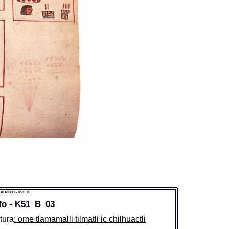
AOZTOC - K51_B
fo - K51_B_03
tura
: ome tlamamalli tilmatli ic chilhuactli