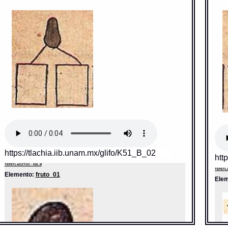
https://tlachia.iib.unam.mx/glifo/K51_B_02
htt
TEPETLAOZTOC - K51_B
TEPETLA
Elemento:
fruto_01
Ele