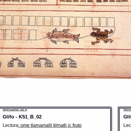
TEPETLAOZTOC - K51_B
TEPETL
Glifo - K51_B_02
Gli
Lectura
: ome tlamamalli tilmatli ic fruto
Lec