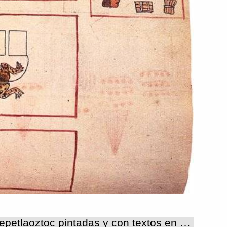
LAMINAS, ZONAS, RELATOS Y GRUPOS Las láminas: Las láminas del Memorial de Tepetlaoztoc pintadas y con textos en alfabeto latino, son en total 138, ya que no se cuentan las seis que se dejaron en blanco. La disposición general de las láminas es horizontal, pese a la encuadernación actual del códice, en realidad su organización no es en forma de libro, más bien puede considerarse una forma de transición entre la tradicional forma de biombo y la europea de libro. Si bien la disposición del espacio cambia en las diferentes etapas de la narración gráfica y del contenido, siempre será con respecto a los lineamientos fundamentales desde que se diseñó el formato del códice. De esta manera tenemos los Mapas I y II, con la misma orientación y con el espacio dispuesto de manera similar, aún cuando por las características específicas de las cartografías indígenas tienen soluciones específicas.. A partir de la sección siguiente acerca de los antecedentes históricos del señorío de Tepetlaoztoc, se puede considerar la disposición general que va a seguirse en todo el documento, Esta sección comprende de la K02_B a la K07_B, según la denominación adoptada para la codificación en el Proyecto Machíyotl, usando la inicial del apellido de Edward K. Visconde de Kingsborough dado al códice, para evitar confusiones con los títulos de otros documentos del proyecto. Desde luego la disposición de dos en dos láminas destinadas a la misma temática, muy diferente al ordenamiento ortodoxo de láminas recto y vuelta, hasta que el propio contenido de las láminas cambió ese orden en una sección para volver a seguirlo en la última parte del códice. La disposición del espacio en planos horizontales a partir de un plano vertical , donde se iniciaba la lectura en dirección derecha izquierda, además de otras direcciones internas, se registraba a los personajes de importancia y la secuencia de los años del pago de tributos. Este orden se seguía en ambas láminas de cada unidad temática, un ejemplo claro son las dos láminas sobre la genealogía a partir de la fundación de Tepetlaoztoc, K03_B y K04_A, ya que se inicia con los guerreros chichimecas, en la primera, distribuidos en la columna vertical derecha, y continúa con la secuencia de gobernantes sin interrupción hasta el final de la segunda lámina, con la misma disposición del espacio ya indicada. La tercera sección, donde se registra la historia de la encomienda, es la más extensa del códice, si bien cambia el contenido temático, se mantiene la distribución del espacio. En las láminas correspondientes a los primeros encomenderos de la K08_A a la K12_B, se da especial importancia al registro de la población tributaria de Tepetlaoztoc, como argumento importante para el ajuste de las tasaciones; en el resto del espacio de las láminas los claros son mayores y los personajes y los productos son un poco más grandes, debido a que los tributos son poco diversificados, en especial de textiles y oro.A partir de la siguiente etapa de la historia de la encomienda que se refiere a la encomienda de Gonzalo de Salazar, de la lámina K13_A a la K46_A, pueden percibirse algunos cambios como el aumento de los tributos en cantidades y diversificación de productos, que ocasionaron una diferente distribución interna de los planos horizontales, sobre todo porque en los años de 1528 hasta alrededor de 1536 fueron los pagos en tributos más abundantes y cuando se pagaron los tributos suntuarios más cuantiosos. Al disminuir el monto de los pagos también se eliminaron los productos de lujo alrededor de 1545, los registros anuales en el sistema de dos láminas, se redujeron a sólo una lámina , pero sin alterar la relación entre plano vertical y planos horizontales, pero es evidente el aumento de los claros en .las láminas, no obstante la reducción del registro a una sola lámina por año, que se hace mayor a partir de las tasaciones. de 1545 y 1551,. La última parte del códice, de la lámina K46_B a la K72_A, considerada como un registro contable del tributo llamado servicio cotidiano , consistente en alimentos y servicios que se pagaban todos los días para el mantenimiento de la casa del encomendero, lo impuso Gonzalo de Salazar desde 1528. .Se llevó desde entonces un registro riguroso de los pagos diarios y de los totales anuales, señalando los cambios y alteraciones ocurridos desde el inicio hasta 1554. Para llevar a cabo esta contabilidad se ideó un sistema gráfico sencillo, trazando apartados de forma rectangular en los planos horizontales, para registrar las cantidades de cada producto pagadas a diario siempre en el mismo orden, registro que correspondió a la primera lámina; en la segunda, del conjunto de dos láminas, se siguió el mismo sistema resumiendo los totales anuales correspondientes a cada producto, sólo que aquí se trazaron cuadros por separado, ordenados en dos planos horizontales, sistema que se siguió hasta finalizar el códice, con los cambios señalados: la reducción de tributos, de las etapas de pagos y la eliminación de algunos productos y la introducción de otros. La disposición inicial de las láminas de hecho se retoma , después de aparentes alteraciones de fondo, se llega al final del documento con un registro ordenado en planos horizontales que se inicia en las láminas B y termina en las láminas A., que al leerse es probable que las primeras quedaran arriba y las segundas abajo; de esta manera contenido y disposición gráfica , imagen y discurso adquieren sus dimensiones reales. Zona: las zonas consideradas una división artificial de las láminas, necesarias para organizar los materiales gráficos y visualizar su significado y relaciones sin afectar los conjuntos gráficos, coinciden con la división espacial en planos horizontales en función de un plano vertical, aplicada en gran parte del códice. Esta constante establece por lo tanto una zona horizontal donde se agrupan los topónimos de los pueblos tributarios, y las cantidades de productos pagados, incluyendo la mano de obra; se relaciona con la zona vertical, generalmente considerada del lado derecho de la lámina, donde se pintaron la genealogía local, los personajes de diferentes cargos y jerarquías, en posiciones y actitudes diferentes, el registro anual de los periodos de pago, y los castigos por incumplimiento de pagos. De esta manera tenemos las zona H1 con los números sucesivos correspondientes a los diferentes planos horizontales de arriba hacia abajo, que pueden ser de uno hasta siete, a excepción de la lámina K02_B, donde se pintaron dos columnas relacionadas entre si,, la primera integrada por topónimos de los pueblos sujetos al señorío de Tepetlaoztoc, y la segunda por la relación correspondiente del tributo en mano de obra, en el lado izquierdo de la lámina, pero que se integran a los planos horizontales. para seguir la lectura. Y la zona V1, única vertical y con menos divisiones y variantes, en función de la zona horizontal en sus relaciones espaciales. En las láminas donde se eliminaron las zonas verticales, las zonas horizontales abarcan la totalidad de la lámina, con glifos de diferentes tamaños, en algunas de ellas se incluyen glifos de gran formato que con dos o cuatro glifos cubren el espacio horizontal de la lámina ( ). En las láminas del registro diario y anual del servicio cotidiano (láminas de la K46_ B a la K72_A ) se suprimió la zona vertical y la zona horizontal se dividió en líneas de recuadros de diferentes tamaños donde se agruparon los materiales gráficos; en este caso las variantes son de número de divisiones y recuadros, que van reduciéndose progresivamente. Grupos y relatos: la zonificación mencionada es también la base de los grupos y relatos que integran el discurso del códice. Los grupos de glifos de las zonas horizontales al vincularse con los personajes y glifos de las zonas verticales, generalmente integran los relatos substanciales de las diferentes secciones del códice y algunas veces también se agregaron los relatos aledaños. Cuando se suprime el grupo vertical, el relato cambia y se reduce sólo a enumeraciones de cantidades de tributos en diferentes productos, correspondientes a los periodos de pagos anuales o semanales. La distribución de los diferentes grupos en el espacio de cada lámina se reducen a estos dos apartados con un número variable de divisiones internas sobre todo en los grupos horizontales, y sólo en contadas ocasiones en los grupos verticales. Pueden considerarse aparte los dos mapas iniciales del códice por su carácter cartográfico, el entorno de las zonas se definió respecto a un espacio interior y un espacio exterior; En el Mapa I la distribución de los grupos corresponde a los puntos cardinales de los linderos del territorio perteneciente al señorío de Tepetlaoztoc y de los espacios fronterizos. Número de laminas:138 Número de zonas:137