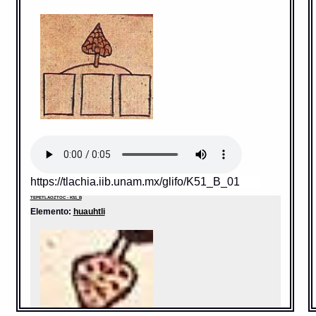
https://tlachia.iib.unam.mx/glifo/K51_B_01
TEPETLAOZTOC - K51_B
Elemento:
huauhtli