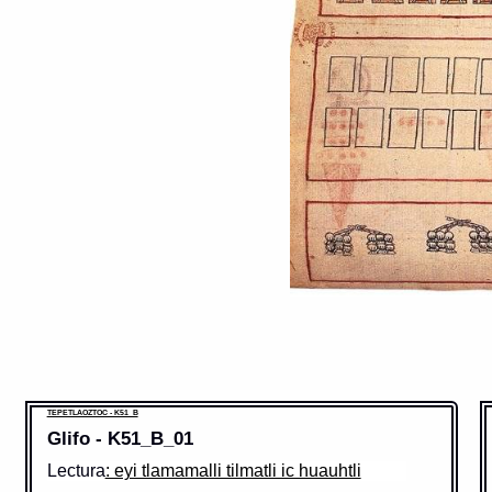
TEPETLAOZTOC - K51_B
Glifo - K51_B_01
Lectura
: eyi tlamamalli tilmatli ic huauhtli