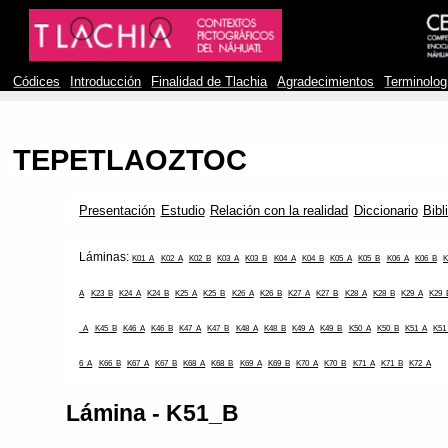
Códices
Introducción
Finalidad de Tlachia
Agradecimientos
Terminolog
TEPETLAOZTOC
Presentación
Estudio
Relación con la realidad
Diccionario
Bibl
Láminas:
K01_A
K02_A
K02_B
K03_A
K03_B
K04_A
K04_B
K05_A
K05_B
K06_A
K06_B
K
A
K23_B
K24_A
K24_B
K25_A
K25_B
K26_A
K26_B
K27_A
K27_B
K28_A
K28_B
K29_A
K29_
_A
K45_B
K46_A
K46_B
K47_A
K47_B
K48_A
K48_B
K49_A
K49_B
K50_A
K50_B
K51_A
K51
6_A
K66_B
K67_A
K67_B
K68_A
K68_B
K69_A
K69_B
K70_A
K70_B
K71_A
K71_B
K72_A
Lámina - K51_B