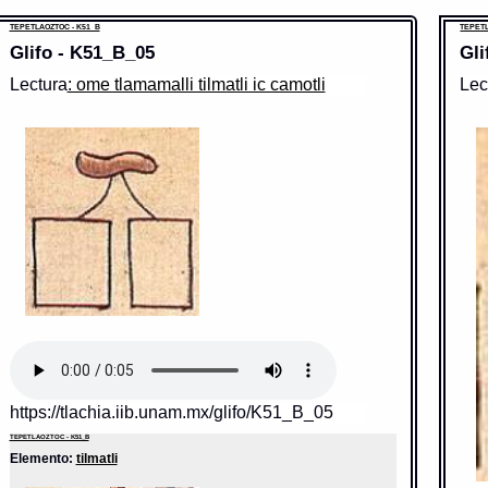
TEPETLAOZTOC - K51_B
TEPETL
Glifo - K51_B_05
Gli
Lectura
: ome tlamamalli tilmatli ic camotli
Lec
Sent
Valo
http
Sentido: fruto
chill
Paleo
Valor fonético: fruto
Grafí
Tipo:
https://tlachia.iib.unam.mx/elemento/03.04.27
Trad
Trad
Dicc
TEPETLAOZTOC - K51_B
Conte
Elemento:
tilmatli
xiqua
pregu
chilli
pregu
Fuen
Nota
Gran 
https://tlachia.iib.unam.mx/glifo/K51_B_05
de Mé
Dispo
TEPETLAOZTOC - K51_B
TEPETLA
Elemento:
tilmatli
Ele