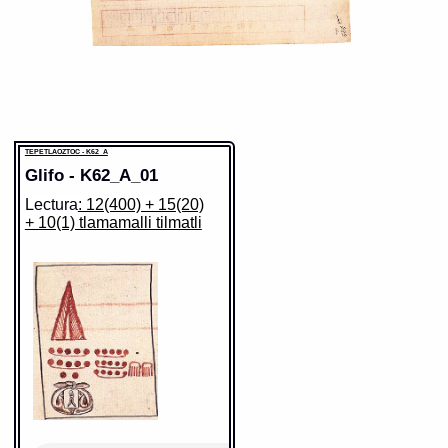
TEPETLAOZTOC - K62_A
Glifo - K62_A_01
Lectura
: 12(400) + 15(20)
+ 10(1) tlamamalli tilmatli