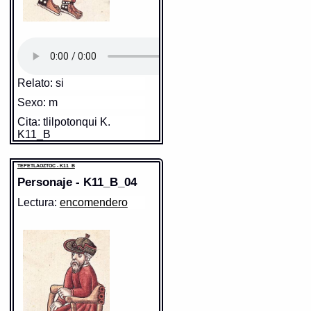
Relato: si
Sexo: m
Cita: tlilpotonqui K.
K11_B
https://tlachia.iib.unam.mx/personaje/K11_B_03
TEPETLAOZTOC - K11_B
TEPETLAOZTOC - K11_B
Personaje - K11_B_04
Elemento:
tlacatl
Lectura:
encomendero