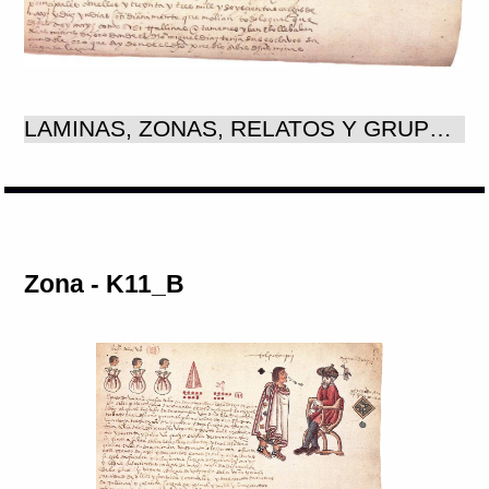
LAMINAS, ZONAS, RELATOS Y GRUPOS Las láminas: Las láminas del Memorial de Tepetlaoztoc pintadas y con textos en alfabeto latino, son en total 138, ya que no se cuentan las seis que se dejaron en blanco. La disposición general de las láminas es horizontal, pese a la encuadernación actual del códice, en realidad su organización no es en forma de libro, más bien puede considerarse una forma de transición entre la tradicional forma de biombo y la europea de libro. Si bien la disposición del espacio cambia en las diferentes etapas de la narración gráfica y del contenido, siempre será con respecto a los lineamientos fundamentales desde que se diseñó el formato del códice. De esta manera tenemos los Mapas I y II, con la misma orientación y con el espacio dispuesto de manera similar, aún cuando por las características específicas de las cartografías indígenas tienen soluciones específicas.. A partir de la sección siguiente acerca de los antecedentes históricos del señorío de Tepetlaoztoc, se puede considerar la disposición general que va a seguirse en todo el documento, Esta sección comprende de la K02_B a la K07_B, según la denominación adoptada para la codificación en el Proyecto Machíyotl, usando la inicial del apellido de Edward K. Visconde de Kingsborough dado al códice, para evitar confusiones con los títulos de otros documentos del proyecto. Desde luego la disposición de dos en dos láminas destinadas a la misma temática, muy diferente al ordenamiento ortodoxo de láminas recto y vuelta, hasta que el propio contenido de las láminas cambió ese orden en una sección para volver a seguirlo en la última parte del códice. La disposición del espacio en planos horizontales a partir de un plano vertical , donde se iniciaba la lectura en dirección derecha izquierda, además de otras direcciones internas, se registraba a los personajes de importancia y la secuencia de los años del pago de tributos. Este orden se seguía en ambas láminas de cada unidad temática, un ejemplo claro son las dos láminas sobre la genealogía a partir de la fundación de Tepetlaoztoc, K03_B y K04_A, ya que se inicia con los guerreros chichimecas, en la primera, distribuidos en la columna vertical derecha, y continúa con la secuencia de gobernantes sin interrupción hasta el final de la segunda lámina, con la misma disposición del espacio ya indicada. La tercera sección, donde se registra la historia de la encomienda, es la más extensa del códice, si bien cambia el contenido temático, se mantiene la distribución del espacio. En las láminas correspondientes a los primeros encomenderos de la K08_A a la K12_B, se da especial importancia al registro de la población tributaria de Tepetlaoztoc, como argumento importante para el ajuste de las tasaciones; en el resto del espacio de las láminas los claros son mayores y los personajes y los productos son un poco más grandes, debido a que los tributos son poco diversificados, en especial de textiles y oro.A partir de la siguiente etapa de la historia de la encomienda que se refiere a la encomienda de Gonzalo de Salazar, de la lámina K13_A a la K46_A, pueden percibirse algunos cambios como el aumento de los tributos en cantidades y diversificación de productos, que ocasionaron una diferente distribución interna de los planos horizontales, sobre todo porque en los años de 1528 hasta alrededor de 1536 fueron los pagos en tributos más abundantes y cuando se pagaron los tributos suntuarios más cuantiosos. Al disminuir el monto de los pagos también se eliminaron los productos de lujo alrededor de 1545, los registros anuales en el sistema de dos láminas, se redujeron a sólo una lámina , pero sin alterar la relación entre plano vertical y planos horizontales, pero es evidente el aumento de los claros en .las láminas, no obstante la reducción del registro a una sola lámina por año, que se hace mayor a partir de las tasaciones. de 1545 y 1551,. La última parte del códice, de la lámina K46_B a la K72_A, considerada como un registro contable del tributo llamado servicio cotidiano , consistente en alimentos y servicios que se pagaban todos los días para el mantenimiento de la casa del encomendero, lo impuso Gonzalo de Salazar desde 1528. .Se llevó desde entonces un registro riguroso de los pagos diarios y de los totales anuales, señalando los cambios y alteraciones ocurridos desde el inicio hasta 1554. Para llevar a cabo esta contabilidad se ideó un sistema gráfico sencillo, trazando apartados de forma rectangular en los planos horizontales, para registrar las cantidades de cada producto pagadas a diario siempre en el mismo orden, registro que correspondió a la primera lámina; en la segunda, del conjunto de dos láminas, se siguió el mismo sistema resumiendo los totales anuales correspondientes a cada producto, sólo que aquí se trazaron cuadros por separado, ordenados en dos planos horizontales, sistema que se siguió hasta finalizar el códice, con los cambios señalados: la reducción de tributos, de las etapas de pagos y la eliminación de algunos productos y la introducción de otros. La disposición inicial de las láminas de hecho se retoma , después de aparentes alteraciones de fondo, se llega al final del documento con un registro ordenado en planos horizontales que se inicia en las láminas B y termina en las láminas A., que al leerse es probable que las primeras quedaran arriba y las segundas abajo; de esta manera contenido y disposición gráfica , imagen y discurso adquieren sus dimensiones reales. Zona: las zonas consideradas una división artificial de las láminas, necesarias para organizar los materiales gráficos y visualizar su significado y relaciones sin afectar los conjuntos gráficos, coinciden con la división espacial en planos horizontales en función de un plano vertical, aplicada en gran parte del códice. Esta constante establece por lo tanto una zona horizontal donde se agrupan los topónimos de los pueblos tributarios, y las cantidades de productos pagados, incluyendo la mano de obra; se relaciona con la zona vertical, generalmente considerada del lado derecho de la lámina, donde se pintaron la genealogía local, los personajes de diferentes cargos y jerarquías, en posiciones y actitudes diferentes, el registro anual de los periodos de pago, y los castigos por incumplimiento de pagos. De esta manera tenemos las zona H1 con los números sucesivos correspondientes a los diferentes planos horizontales de arriba hacia abajo, que pueden ser de uno hasta siete, a excepción de la lámina K02_B, donde se pintaron dos columnas relacionadas entre si,, la primera integrada por topónimos de los pueblos sujetos al señorío de Tepetlaoztoc, y la segunda por la relación correspondiente del tributo en mano de obra, en el lado izquierdo de la lámina, pero que se integran a los planos horizontales. para seguir la lectura. Y la zona V1, única vertical y con menos divisiones y variantes, en función de la zona horizontal en sus relaciones espaciales. En las láminas donde se eliminaron las zonas verticales, las zonas horizontales abarcan la totalidad de la lámina, con glifos de diferentes tamaños, en algunas de ellas se incluyen glifos de gran formato que con dos o cuatro glifos cubren el espacio horizontal de la lámina ( ). En las láminas del registro diario y anual del servicio cotidiano (láminas de la K46_ B a la K72_A ) se suprimió la zona vertical y la zona horizontal se dividió en líneas de recuadros de diferentes tamaños donde se agruparon los materiales gráficos; en este caso las variantes son de número de divisiones y recuadros, que van reduciéndose progresivamente. Grupos y relatos: la zonificación mencionada es también la base de los grupos y relatos que integran el discurso del códice. Los grupos de glifos de las zonas horizontales al vincularse con los personajes y glifos de las zonas verticales, generalmente integran los relatos substanciales de las diferentes secciones del códice y algunas veces también se agregaron los relatos aledaños. Cuando se suprime el grupo vertical, el relato cambia y se reduce sólo a enumeraciones de cantidades de tributos en diferentes productos, correspondientes a los periodos de pagos anuales o semanales. La distribución de los diferentes grupos en el espacio de cada lámina se reducen a estos dos apartados con un número variable de divisiones internas sobre todo en los grupos horizontales, y sólo en contadas ocasiones en los grupos verticales. Pueden considerarse aparte los dos mapas iniciales del códice por su carácter cartográfico, el entorno de las zonas se definió respecto a un espacio interior y un espacio exterior; En el Mapa I la distribución de los grupos corresponde a los puntos cardinales de los linderos del territorio perteneciente al señorío de Tepetlaoztoc y de los espacios fronterizos. Número de laminas:138 Número de zonas:137
Zona - K11_B