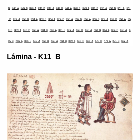
B
K45_A
K45_B
K46_A
K46_B
K47_A
K47_B
K48_A
K48_B
K49_A
K49_B
K50_A
K50_B
K51_A
K51
_B
K52_A
K52_B
K53_A
K53_B
K54_A
K54_B
K55_A
K55_B
K56_A
K56_B
K57_A
K57_B
K58_A
K5
8_B
K59_A
K59_B
K60_A
K60_B
K61_A
K61_B
K62_A
K62_B
K63_A
K63_B
K64_A
K64_B
K65_A
K
65_B
K66_A
K66_B
K67_A
K67_B
K68_A
K68_B
K69_A
K69_B
K70_A
K70_B
K71_A
K71_B
K72_A
Lámina - K11_B