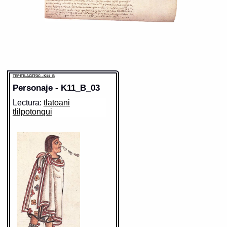
TEPETLAOZTOC - K11_B
Personaje - K11_B_03
Lectura:
tlatoani
tlilpotonqui