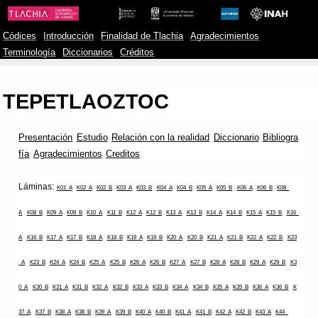
Códices
Introducción
Finalidad de Tlachia
Agradecimientos
Terminología
Diccionarios
Créditos
TEPETLAOZTOC
Presentación
Estudio
Relación con la realidad
Diccionario
Bibliogra
fía
Agradecimientos
Creditos
Láminas:
K01_A
K02_A
K02_B
K03_A
K03_B
K04_A
K04_B
K05_A
K05_B
K06_A
K06_B
K08_
A
K08_B
K09_A
K09_B
K10_A
K11_B
K12_A
K12_B
K13_A
K13_B
K14_A
K14_B
K15_A
K15_B
K16_
A
K16_B
K17_A
K17_B
K18_A
K18_B
K19_A
K19_B
K20_A
K20_B
K21_A
K21_B
K22_A
K22_B
K23
_A
K23_B
K24_A
K24_B
K25_A
K25_B
K26_A
K26_B
K27_A
K27_B
K28_A
K28_B
K29_A
K29_B
K3
0_A
K30_B
K31_A
K31_B
K32_A
K32_B
K33_A
K33_B
K34_A
K34_B
K35_A
K35_B
K36_A
K36_B
K
37_A
K37_B
K38_A
K38_B
K39_A
K39_B
K40_A
K40_B
K41_A
K41_B
K42_A
K42_B
K43_A
K44_