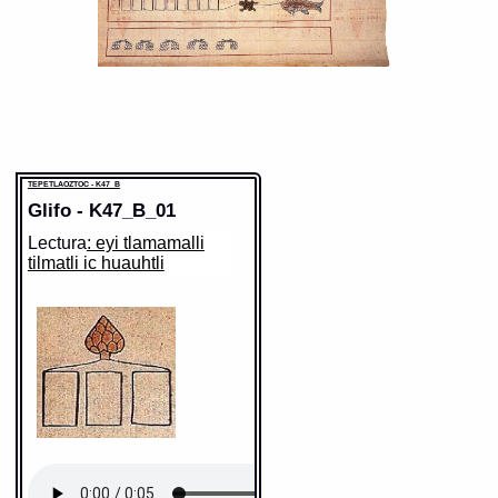
TEPETLAOZTOC - K47_B
Glifo - K47_B_01
Lectura
: eyi tlamamalli
tilmatli ic huauhtli