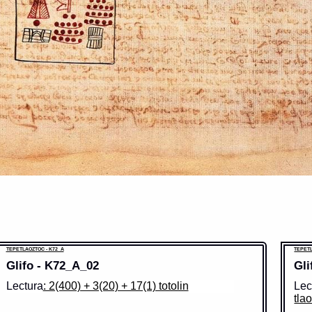
TEPETLAOZTOC - K72_A
TEPETL
Glifo - K72_A_02
Gli
Lectura
: 2(400) + 3(20) + 17(1) totolin
Lec
tlao