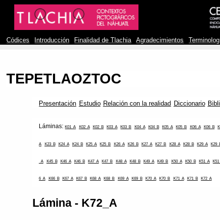
Códices
Introducción
Finalidad de Tlachia
Agradecimientos
Terminolog
TEPETLAOZTOC
Presentación
Estudio
Relación con la realidad
Diccionario
Bibl
Láminas:
K01_A
K02_A
K02_B
K03_A
K03_B
K04_A
K04_B
K05_A
K05_B
K06_A
K06_B
K
A
K23_B
K24_A
K24_B
K25_A
K25_B
K26_A
K26_B
K27_A
K27_B
K28_A
K28_B
K29_A
K29_
_A
K45_B
K46_A
K46_B
K47_A
K47_B
K48_A
K48_B
K49_A
K49_B
K50_A
K50_B
K51_A
K51
6_A
K66_B
K67_A
K67_B
K68_A
K68_B
K69_A
K69_B
K70_A
K70_B
K71_A
K71_B
K72_A
Lámina - K72_A