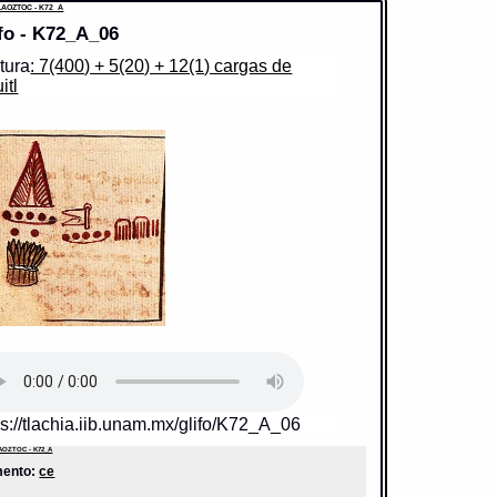
AOZTOC - K72_A
fo - K72_A_06
tura
: 7(400) + 5(20) + 12(1) cargas de
itl
ido: medida para granos
r fonético: cuahuacalli
s://tlachia.iib.unam.mx/elemento/05.03.23
acalli
grafía:
quauacalli
a normalizada:
cuahuacalli
r.n.
ucción uno:
media hanega.
ucción dos:
media fanega.
ionario:
Molina_1
te:
1571 Molina 1
:
83r
s:
[1] aua-- qua-- Esp: __ hanega--
Diccionario Náhuatl [en línea]. Universidad Nacional Autónoma
xico [Ciudad Universitaria, México D.F.]: 2012 [29-08-2020].
nible en la Web http://www.gdn.unam.mx/contexto/129050
OZTOC - K72_A
mento:
macuilli
ps://tlachia.iib.unam.mx/glifo/K72_A_06
OZTOC - K72_A
mento:
ce