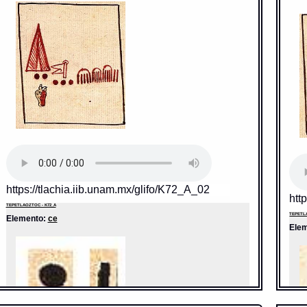
https://tlachia.iib.unam.mx/glifo/K72_A_02
htt
TEPETLAOZTOC - K72_A
TEPETLA
Elemento:
ce
Ele