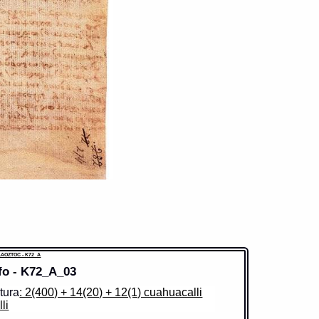
AOZTOC - K72_A
fo - K72_A_03
tura
: 2(400) + 14(20) + 12(1) cuahuacalli
lli