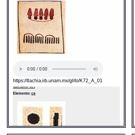
https://tlachia.iib.unam.mx/glifo/K72_A_01
TEPETLAOZTOC - K72_A
Elemento:
ce