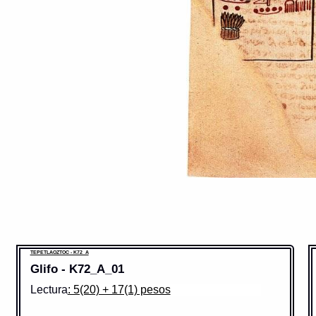
TEPETLAOZTOC - K72_A
Glifo - K72_A_01
Lectura
: 5(20) + 17(1) pesos