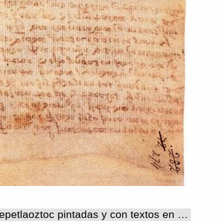
LAMINAS, ZONAS, RELATOS Y GRUPOS Las láminas: Las láminas del Memorial de Tepetlaoztoc pintadas y con textos en alfabeto latino, son en total 138, ya que no se cuentan las seis que se dejaron en blanco. La disposición general de las láminas es horizontal, pese a la encuadernación actual del códice, en realidad su organización no es en forma de libro, más bien puede considerarse una forma de transición entre la tradicional forma de biombo y la europea de libro. Si bien la disposición del espacio cambia en las diferentes etapas de la narración gráfica y del contenido, siempre será con respecto a los lineamientos fundamentales desde que se diseñó el formato del códice. De esta manera tenemos los Mapas I y II, con la misma orientación y con el espacio dispuesto de manera similar, aún cuando por las características específicas de las cartografías indígenas tienen soluciones específicas.. A partir de la sección siguiente acerca de los antecedentes históricos del señorío de Tepetlaoztoc, se puede considerar la disposición general que va a seguirse en todo el documento, Esta sección comprende de la K02_B a la K07_B, según la denominación adoptada para la codificación en el Proyecto Machíyotl, usando la inicial del apellido de Edward K. Visconde de Kingsborough dado al códice, para evitar confusiones con los títulos de otros documentos del proyecto. Desde luego la disposición de dos en dos láminas destinadas a la misma temática, muy diferente al ordenamiento ortodoxo de láminas recto y vuelta, hasta que el propio contenido de las láminas cambió ese orden en una sección para volver a seguirlo en la última parte del códice. La disposición del espacio en planos horizontales a partir de un plano vertical , donde se iniciaba la lectura en dirección derecha izquierda, además de otras direcciones internas, se registraba a los personajes de importancia y la secuencia de los años del pago de tributos. Este orden se seguía en ambas láminas de cada unidad temática, un ejemplo claro son las dos láminas sobre la genealogía a partir de la fundación de Tepetlaoztoc, K03_B y K04_A, ya que se inicia con los guerreros chichimecas, en la primera, distribuidos en la columna vertical derecha, y continúa con la secuencia de gobernantes sin interrupción hasta el final de la segunda lámina, con la misma disposición del espacio ya indicada. La tercera sección, donde se registra la historia de la encomienda, es la más extensa del códice, si bien cambia el contenido temático, se mantiene la distribución del espacio. En las láminas correspondientes a los primeros encomenderos de la K08_A a la K12_B, se da especial importancia al registro de la población tributaria de Tepetlaoztoc, como argumento importante para el ajuste de las tasaciones; en el resto del espacio de las láminas los claros son mayores y los personajes y los productos son un poco más grandes, debido a que los tributos son poco diversificados, en especial de textiles y oro.A partir de la siguiente etapa de la historia de la encomienda que se refiere a la encomienda de Gonzalo de Salazar, de la lámina K13_A a la K46_A, pueden percibirse algunos cambios como el aumento de los tributos en cantidades y diversificación de productos, que ocasionaron una diferente distribución interna de los planos horizontales, sobre todo porque en los años de 1528 hasta alrededor de 1536 fueron los pagos en tributos más abundantes y cuando se pagaron los tributos suntuarios más cuantiosos. Al disminuir el monto de los pagos también se eliminaron los productos de lujo alrededor de 1545, los registros anuales en el sistema de dos láminas, se redujeron a sólo una lámina , pero sin alterar la relación entre plano vertical y planos horizontales, pero es evidente el aumento de los claros en .las láminas, no obstante la reducción del registro a una sola lámina por año, que se hace mayor a partir de las tasaciones. de 1545 y 1551,. La última parte del códice, de la lámina K46_B a la K72_A, considerada como un registro contable del tributo llamado servicio cotidiano , consistente en alimentos y servicios que se pagaban todos los días para el mantenimiento de la casa del encomendero, lo impuso Gonzalo de Salazar desde 1528. .Se llevó desde entonces un registro riguroso de los pagos diarios y de los totales anuales, señalando los cambios y alteraciones ocurridos desde el inicio hasta 1554. Para llevar a cabo esta contabilidad se ideó un sistema gráfico sencillo, trazando apartados de forma rectangular en los planos horizontales, para registrar las cantidades de cada producto pagadas a diario siempre en el mismo orden, registro que correspondió a la primera lámina; en la segunda, del conjunto de dos láminas, se siguió el mismo sistema resumiendo los totales anuales correspondientes a cada producto, sólo que aquí se trazaron cuadros por separado, ordenados en dos planos horizontales, sistema que se siguió hasta finalizar el códice, con los cambios señalados: la reducción de tributos, de las etapas de pagos y la eliminación de algunos productos y la introducción de otros. La disposición inicial de las láminas de hecho se retoma , después de aparentes alteraciones de fondo, se llega al final del documento con un registro ordenado en planos horizontales que se inicia en las láminas B y termina en las láminas A., que al leerse es probable que las primeras quedaran arriba y las segundas abajo; de esta manera contenido y disposición gráfica , imagen y discurso adquieren sus dimensiones reales. Zona: las zonas consideradas una división artificial de las láminas, necesarias para organizar los materiales gráficos y visualizar su significado y relaciones sin afectar los conjuntos gráficos, coinciden con la división espacial en planos horizontales en función de un plano vertical, aplicada en gran parte del códice. Esta constante establece por lo tanto una zona horizontal donde se agrupan los topónimos de los pueblos tributarios, y las cantidades de productos pagados, incluyendo la mano de obra; se relaciona con la zona vertical, generalmente considerada del lado derecho de la lámina, donde se pintaron la genealogía local, los personajes de diferentes cargos y jerarquías, en posiciones y actitudes diferentes, el registro anual de los periodos de pago, y los castigos por incumplimiento de pagos. De esta manera tenemos las zona H1 con los números sucesivos correspondientes a los diferentes planos horizontales de arriba hacia abajo, que pueden ser de uno hasta siete, a excepción de la lámina K02_B, donde se pintaron dos columnas relacionadas entre si,, la primera integrada por topónimos de los pueblos sujetos al señorío de Tepetlaoztoc, y la segunda por la relación correspondiente del tributo en mano de obra, en el lado izquierdo de la lámina, pero que se integran a los planos horizontales. para seguir la lectura. Y la zona V1, única vertical y con menos divisiones y variantes, en función de la zona horizontal en sus relaciones espaciales. En las láminas donde se eliminaron las zonas verticales, las zonas horizontales abarcan la totalidad de la lámina, con glifos de diferentes tamaños, en algunas de ellas se incluyen glifos de gran formato que con dos o cuatro glifos cubren el espacio horizontal de la lámina ( ). En las láminas del registro diario y anual del servicio cotidiano (láminas de la K46_ B a la K72_A ) se suprimió la zona vertical y la zona horizontal se dividió en líneas de recuadros de diferentes tamaños donde se agruparon los materiales gráficos; en este caso las variantes son de número de divisiones y recuadros, que van reduciéndose progresivamente. Grupos y relatos: la zonificación mencionada es también la base de los grupos y relatos que integran el discurso del códice. Los grupos de glifos de las zonas horizontales al vincularse con los personajes y glifos de las zonas verticales, generalmente integran los relatos substanciales de las diferentes secciones del códice y algunas veces también se agregaron los relatos aledaños. Cuando se suprime el grupo vertical, el relato cambia y se reduce sólo a enumeraciones de cantidades de tributos en diferentes productos, correspondientes a los periodos de pagos anuales o semanales. La distribución de los diferentes grupos en el espacio de cada lámina se reducen a estos dos apartados con un número variable de divisiones internas sobre todo en los grupos horizontales, y sólo en contadas ocasiones en los grupos verticales. Pueden considerarse aparte los dos mapas iniciales del códice por su carácter cartográfico, el entorno de las zonas se definió respecto a un espacio interior y un espacio exterior; En el Mapa I la distribución de los grupos corresponde a los puntos cardinales de los linderos del territorio perteneciente al señorío de Tepetlaoztoc y de los espacios fronterizos. Número de laminas:138 Número de zonas:137