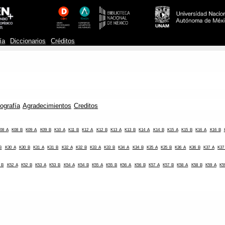
ía
Diccionarios
Créditos
iografía
Agradecimientos
Creditos
08_A
K08_B
K09_A
K09_B
K10_A
K11_B
K12_A
K12_B
K13_A
K13_B
K14_A
K14_B
K15_A
K15_B
K16_A
K16_B
B
K30_A
K30_B
K31_A
K31_B
K32_A
K32_B
K33_A
K33_B
K34_A
K34_B
K35_A
K35_B
K36_A
K36_B
K37_A
K37
_B
K52_A
K52_B
K53_A
K53_B
K54_A
K54_B
K55_A
K55_B
K56_A
K56_B
K57_A
K57_B
K58_A
K58_B
K59_A
K5