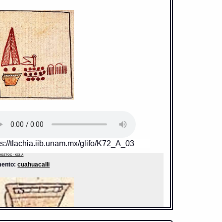
ps://tlachia.iib.unam.mx/glifo/K72_A_03
OZTOC - K72_A
mento:
cuahuacalli