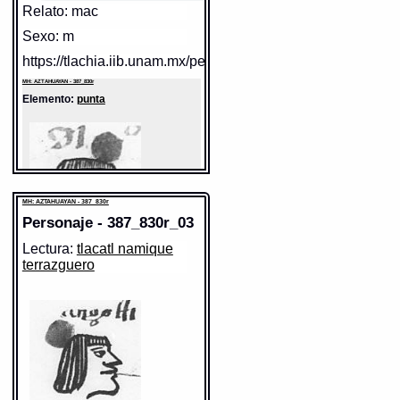
Relato: mac
Sexo: m
https://tlachia.iib.unam.mx/personaje/387_830r_01
MH: AZTAHUAYAN - 387_830r
Elemento:
punta
MH: AZTAHUAYAN - 387_830r
Personaje - 387_830r_03
Lectura:
tlacatl namique
terrazguero
Sentido:
https://tlachia.iib.unam.mx/elemento/09.09.10
MH: AZTAHUAYAN - 387_830r
Elemento:
tlacatl