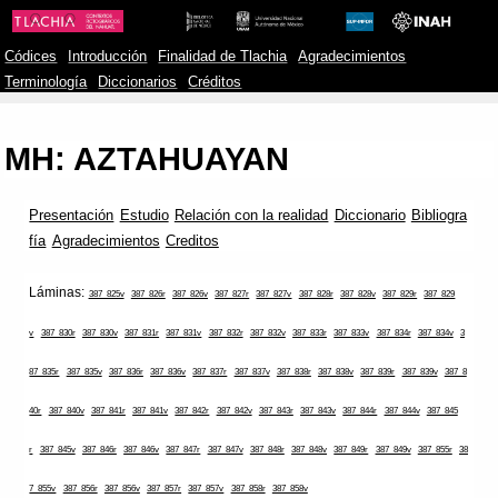
Códices
Introducción
Finalidad de Tlachia
Agradecimientos
Terminología
Diccionarios
Créditos
MH: AZTAHUAYAN
Presentación
Estudio
Relación con la realidad
Diccionario
Bibliogra
fía
Agradecimientos
Creditos
Láminas:
387_825v
387_826r
387_826v
387_827r
387_827v
387_828r
387_828v
387_829r
387_829
v
387_830r
387_830v
387_831r
387_831v
387_832r
387_832v
387_833r
387_833v
387_834r
387_834v
3
87_835r
387_835v
387_836r
387_836v
387_837r
387_837v
387_838r
387_838v
387_839r
387_839v
387_8
40r
387_840v
387_841r
387_841v
387_842r
387_842v
387_843r
387_843v
387_844r
387_844v
387_845
r
387_845v
387_846r
387_846v
387_847r
387_847v
387_848r
387_848v
387_849r
387_849v
387_855r
38
7_855v
387_856r
387_856v
387_857r
387_857v
387_858r
387_858v