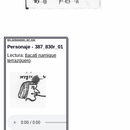
MH: AZTAHUAYAN - 387_830r
Personaje - 387_830r_01
Lectura:
tlacatl namique
terrazguero