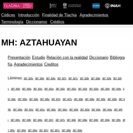
Códices
Introducción
Finalidad de Tlachia
Agradecimientos
Terminología
Diccionarios
Créditos
MH: AZTAHUAYAN
Presentación
Estudio
Relación con la realidad
Diccionario
Bibliogra
fía
Agradecimientos
Creditos
Láminas:
387_825v
387_826r
387_826v
387_827r
387_827v
387_828r
387_828v
387_829r
387_829
v
387_830r
387_830v
387_831r
387_831v
387_832r
387_832v
387_833r
387_833v
387_834r
387_834v
3
87_835r
387_835v
387_836r
387_836v
387_837r
387_837v
387_838r
387_838v
387_839r
387_839v
387_8
40r
387_840v
387_841r
387_841v
387_842r
387_842v
387_843r
387_843v
387_844r
387_844v
387_845
r
387_845v
387_846r
387_846v
387_847r
387_847v
387_848r
387_848v
387_849r
387_849v
387_855r
38
7_855v
387_856r
387_856v
387_857r
387_857v
387_858r
387_858v