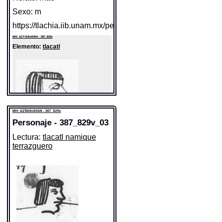
Sexo: m
https://tlachia.iib.unam.mx/personaje/387_829v_01
MH: AZTAHUAYAN - 387_829v
Elemento:
tlacatl
MH: AZTAHUAYAN - 387_829v
Personaje - 387_829v_03
Lectura:
tlacatl namique
terrazguero
Sentido: hombre
Valor fonético: tlacatl
https://tlachia.iib.unam.mx/elemento/01.01.01
tlacatl
Paleografía:
tlacatl