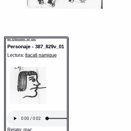
MH: AZTAHUAYAN - 387_829v
Personaje - 387_829v_01
Lectura:
tlacatl namique
Relato: mac