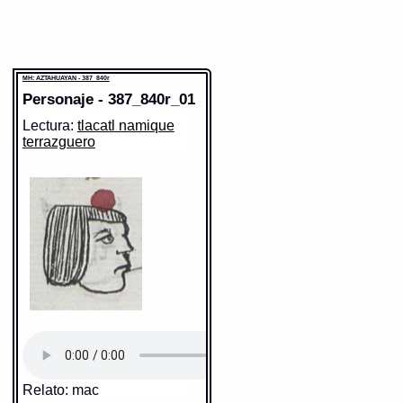
MH: AZTAHUAYAN - 387_840r
Personaje - 387_840r_01
Lectura:
tlacatl namique
terrazguero
Relato: mac