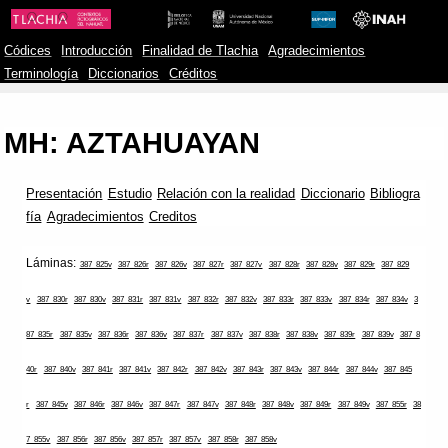
Códices
Introducción
Finalidad de Tlachia
Agradecimientos
Terminología
Diccionarios
Créditos
MH: AZTAHUAYAN
Presentación
Estudio
Relación con la realidad
Diccionario
Bibliogra
fía
Agradecimientos
Creditos
Láminas:
387_825v
387_826r
387_826v
387_827r
387_827v
387_828r
387_828v
387_829r
387_829
v
387_830r
387_830v
387_831r
387_831v
387_832r
387_832v
387_833r
387_833v
387_834r
387_834v
3
87_835r
387_835v
387_836r
387_836v
387_837r
387_837v
387_838r
387_838v
387_839r
387_839v
387_8
40r
387_840v
387_841r
387_841v
387_842r
387_842v
387_843r
387_843v
387_844r
387_844v
387_845
r
387_845v
387_846r
387_846v
387_847r
387_847v
387_848r
387_848v
387_849r
387_849v
387_855r
38
7_855v
387_856r
387_856v
387_857r
387_857v
387_858r
387_858v