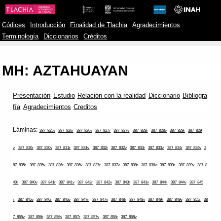
Códices
Introducción
Finalidad de Tlachia
Agradecimientos
Terminología
Diccionarios
Créditos
MH: AZTAHUAYAN
Presentación
Estudio
Relación con la realidad
Diccionario
Bibliogra
fía
Agradecimientos
Creditos
Láminas:
387_825v
387_826r
387_826v
387_827r
387_827v
387_828r
387_828v
387_829r
387_829
v
387_830r
387_830v
387_831r
387_831v
387_832r
387_832v
387_833r
387_833v
387_834r
387_834v
3
87_835r
387_835v
387_836r
387_836v
387_837r
387_837v
387_838r
387_838v
387_839r
387_839v
387_8
40r
387_840v
387_841r
387_841v
387_842r
387_842v
387_843r
387_843v
387_844r
387_844v
387_845
r
387_845v
387_846r
387_846v
387_847r
387_847v
387_848r
387_848v
387_849r
387_849v
387_855r
38
7_855v
387_856r
387_856v
387_857r
387_857v
387_858r
387_858v