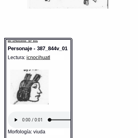
MH: AZTAHUAYAN - 387_844v
Personaje - 387_844v_01
Lectura:
icnocihuatl
Morfología: viuda